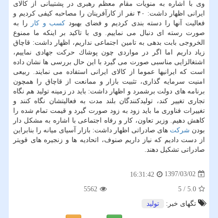
وی با اشاره به منویات مقام معظم رهبری در پشتیبانی از كالای
ایرانی اظهار داشت: ۴۰ نفر از كارآفرینان را مصاحبه كیفی كردیم و
فعالیت آنها را دسته بندی كردیم و فضای بهبود
كسب و كار
را به
صورت رسته ای دنبال می نماییم. وی با تاكید بر اینكه ما ممنوع
الخروجی بابت بدهی به تامین اجتماعی نداریم، اظهار داشت: قاچاق
زیاد داریم اما اگر در مواردی چون پوشاك حركت جهادی نماییم،
اشتغالزایی مناسبی صورت می گیرد با این حال بررسی ها نشان داده
است كه ایرانیها عموما از كالای ایرانی استفاده می نمایند. ربیعی
امنیت سرمایه گذاری، تثبیت بازار و ممانعت از قاچاق را همچون
برنامه های دولت برشمرد و اظهار داشت: باید در زمینه تولید هم نگاه
تجاری تغییر كند، تولیدكنندگان بلند مدت به فعالیتشان نگاه كنند و
تغییرات فناوری ما باید زود به زود صورت گیرد و قیمت تمام شده را
كاهش دهیم. وزیر تعاون، كار و رفاه اجتماعی با اشاره به مشكل دار
بودن
شركت
های صادراتی اظهار داشت: بازار آسیای میانه را بنابراین
از دست دادیم كه نیاز داریم صنوف، اتحادیه ها و زنجیره های قویتر
صادراتی تشكیل دهند.
1397/03/02
16:31:42
5562
5
/
5.0
تگهای خبر:
تولید