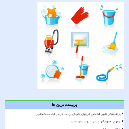
پربیننده ترین ها
بازنشستگان تأمین اجتماعی قربانیان خاموش بی عدالتی در ایام سخت کشور
بازخوانی قانون کار ایران از تولد تا بن بست
یارانه واریز شد