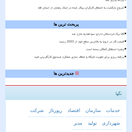
شروع بازگشت به اشتغال کارگران بیکار شده در جنگ رمضان از استان قم
پربحث ترین ها
کالا برگ خردسالان دارای سوءتغذیه شارژ شد
قیمت گاز در اروپا به بالاترین سطح خود از 2023 رسید
پنجره استقلال کماکان بسته است
برنامه ریزی برای تقویت جایگاه و شفاف سازی عملکرد صندوق کارآفرینی امید
جدیدترین ها
تگها
خدمات
سازمان
اقتصاد
رپورتاژ
شركت
شهرداری
تولید
مدیر