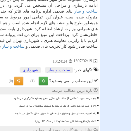
ادامه بازسازی و مراحل آن مشخص می گردد. وی درب
ساخت و ساز
بنای قدیمی اداره برنامه های تئاتر كه چن
متروكه شده است، عنوان كرد: تمامی امور مربوط به سن
همینطور طرح ها و نقشه های لازم انجام شده است و هم 
های عمرانی وزارت ارشاد اضافه كرد: شهرداری بابت صدور
خاطرنشان كرد: پرداخت این مبلغ برای دریافت پروانه س
كردیم تا با رایزنی معاونت هنری با شهرداری تهران این فی
ساخت صادر شود كار تخریب بنای قدیمی و
ساخت و ساز
بن
1397/02/19
13:24:24
تگهای خبر:
ساخت و ساز
,
شهرداری
این مطلب را می پسندید؟
(0)
(1)
تازه ترین مطالب مرتبط
۴۶ درصد حوادث ناشی از ساختمان سازی منجر به فوت کارگران می شود
۳۸ درصد حوادث ناشی از کار مربوط به صنعت ساختمان سازی است
راه آهن میانه - اردبیل و چابهار - زاهدان تا انتهای سال تکمیل می شوند
اتمام بازسازی خانه های صدمه دیده در جنگ 12 روزه
نظرات بینندگان در مورد این مطلب