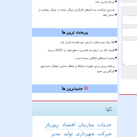
یارانه واریز شد
شروع بازگشت به اشتغال کارگران بیکار شده در جنگ رمضان از
استان قم
پربحث ترین ها
کالا برگ خردسالان دارای سوءتغذیه شارژ شد
قیمت گاز در اروپا به بالاترین سطح خود از 2023 رسید
پنجره استقلال کماکان بسته است
برنامه ریزی برای تقویت جایگاه و شفاف سازی عملکرد صندوق
کارآفرینی امید
جدیدترین ها
تگها
خدمات
سازمان
اقتصاد
رپورتاژ
شركت
شهرداری
تولید
مدیر