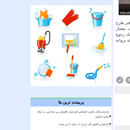
فتر طرح
. معمار
اد رجوع
 پروانه
پربیننده ترین ها
بازنشستگان تأمین اجتماعی قربانیان خاموش بی عدالتی در ایام
سخت کشور
بازخوانی قانون کار ایران از تولد تا بن بست