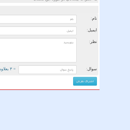
ن
نام:
ایمیل:
نظر:
سوال:
= ۳ بعلاوه ۵