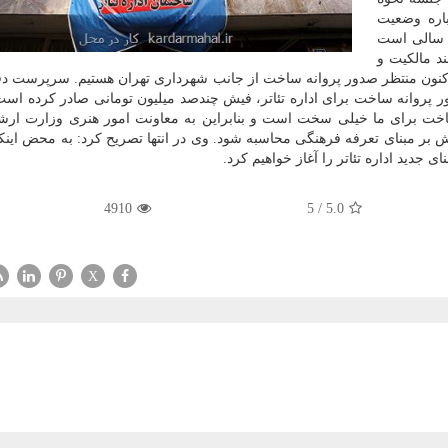
اره وضعیت
د سالی است
د مالكیت و
اكنون منتظر صدور پروانه ساخت از جانب شهرداری تهران هستیم. سرپرست د
 پروانه ساخت برای اداره تئاتر، فیش چندصد میلیون تومانی صادر كرده است
اخت برای ما خیلی سخت است و بنابراین به معاونت امور هنری وزارت ارش
ش بر مبنای تعرفه فرهنگی محاسبه شود. وی در انتها تصریح كرد: به محض اینكه
ای جدید اداره تئاتر را آغاز خواهیم كرد.
4910
5
/
5.0
X