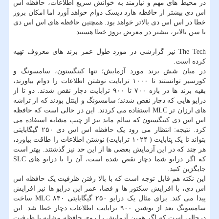
در محیط های مهم و نیازمند به خوانش سریع اطلاعات، حافظه اس
اس دی بیشتر از حافظه هارد دیسک دوام خواهد آورد اما امکان بروز
خطا در اس اس دی بالاتر خواهد بود. همچنین حافظه های اس اس دی
با سن بالاتر، بیشتر در معرض بروز خطا هستند.
The Tech نیز گزارشی در مورد طول عمر برند های معروف تهیه
کرده است.
در میان شش برند مورد آزمایش؛ تنها کینگستون، سامسونگ و
کورسیر توانستند تا ۱۰۰۰ ترابایت نوشتن اطلاعات را دوام بیاورند،
بقیه برند ها در بازه ۷۰۰ تا ۹۰۰ ترابایت دچار نقص شدند. دو تا از
درایو هایی که دچار نقص شدند؛ سامسونگ و اینتل بودند که از تراشه
های ارزان تر MLC استفاده می کردند. این در حالی است که حافظه
اس اس دی کینگستون که سالم ماند نیز از چیپ مشابه استفاده می
کرد. نتیجه: انتظار می رود یک حافظه اس اس دی ۲۵۰ گیگابایتی
بتواند تا یک پتابایت ( ۱۰۲۴ ترابایت) نوشتن اطلاعات را طاقت بیاورد،
هر چند که در این آزمایش بعضی ها از این حد نیز گذشتند. بهتر است
که اگر درایو شما دچار نقص شده است، آن را با درایو های SLC
جایگزین کنید.
این نکته هم قابل توجه است که با بالا رفتن ظرفیت یک حافظه اس
اس دی، با افزایش سکتور ها و فضا، عمر این درایو ها نیز افزایش
پیدا می کند. برای مثال یک درایو ۲۵۰ گیگابایتی ۸۴۰ MLC ساخت
سامسونگ بعد از نوشتن ۹۰۰ ترابایت اطلاعات دچار خطا شد. این
درحالی است که اگر همین آزمایش را روی حافظه مشابه با ظرفیت