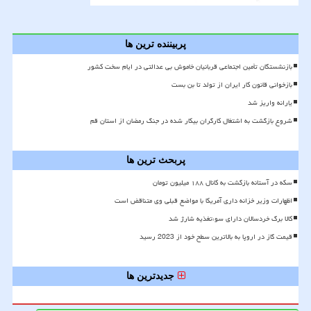
پربیننده ترین ها
بازنشستگان تأمین اجتماعی قربانیان خاموش بی عدالتی در ایام سخت کشور
بازخوانی قانون کار ایران از تولد تا بن بست
یارانه واریز شد
شروع بازگشت به اشتغال کارگران بیکار شده در جنگ رمضان از استان قم
پربحث ترین ها
سکه در آستانه بازگشت به کانال ۱۸۸ میلیون تومان
اظهارات وزیر خزانه داری آمریکا با مواضع قبلی وی متناقض است
کالا برگ خردسالان دارای سوءتغذیه شارژ شد
قیمت گاز در اروپا به بالاترین سطح خود از 2023 رسید
جدیدترین ها