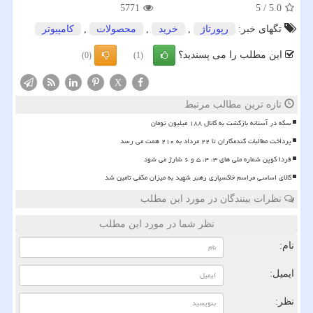
5771
5
/
5.0
تگهای خبر:
رپورتاژ
,
خرید
,
محصولات
,
كامپیوتر
این مطلب را می پسندید؟
(0)
(1)
X
تازه ترین مطالب مرتبط
سکه در آستانه بازگشت به کانال ۱۸۸ میلیون تومان
پرداخت مطالبات گندمکاران تا ۲۲ مرداد به ۲۱۰ همت می رسد
فردا کوپن شماره ملی های ۳، ۴، ۵ و ۶ شارژ می شود
کالای اساسی مراسم خاکسپاری رهبر شهید به میزان مکفی تامین شد
نظرات بینندگان در مورد این مطلب
نظر شما در مورد این مطلب
نام:
ایمیل:
نظر: