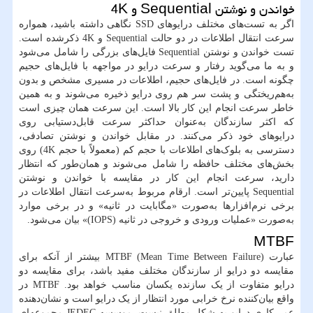
خواندن و نوشتن Sequential و 4K
اگر به تست‌های مختلف درایوهای SSD نگاهی داشته باشید، همواره
سرعت انتقال اطلاعات در دو حالت Sequential و 4K ذکرشده است.
تست خواندن و نوشتن Sequential فایل‌های بزرگی را شامل می‌شود
و به ما می‌گوید رفتار و سرعت درایو در مواجهه با فایل‌های حجیم
چگونه است. در فایل‌های حجیم، اطلاعات در مسیری مشخص و بدون
به‌هم‌ریختگی و پشت سر هم روی درایو ذخیره می‌شوند و به همین
خاطر سرعت انجام این کار بالا است. این سرعت همان چیزی است
که اکثر سازندگان به‌عنوان حداکثر سرعت قابل‌دستیابی روی
درایوهای خود ذکر می‌کنند. در مقابل خواندن و نوشتن تصادفی،
دسترسی به بلوک‌های اطلاعات با حجم کم (معمولاً با حجم 4K) روی
بخش‌های مختلف حافظه را شامل می‌شوند و همان‌طور که انتظار
دارید، سرعت انجام این کار در مقایسه با خواندن و نوشتن
Sequential پایین‌تر است. ارقام مربوط به‌سرعت انتقال اطلاعات در
برخی نرم‌افزارها به‌صورت «مگابایت در ثانیه» و در برخی موارد
به‌صورت «عملیات ورودی و خروجی در ثانیه (IOPS)» بیان می‌شود.
MTBF
عبارت (MTBF (Mean Time Between Failure بیشتر از آنکه برای
مقایسه دو درایو از سازندگان مختلف مفید باشد، برای مقایسه دو
درایو متفاوت از یک سازنده یکسان مناسب خواهد بود. MTBF در
واقع بیان‌کننده نرخ خرابی مورد انتظار از یک درایو است و نشان‌دهنده
عمر کاری درایو به شکل مطلق نیست. موسسه JEDEC مجموعه‌ای