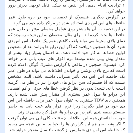
۱ ترابایت انجام دهیم، این نقص به شکل قابل توجهی دیرتر بروز
خواهد کرد.
در گزارش دیگری، فیسبوک از تحقیقات خود در باره طول عمر
حافظه های اس اس دی استفاده شده در مراکز داده خود می گوید.
در این تحقیقات، آن ها بیشتر روی عوامل محیطی مؤثر بر طول عمر
حافظه ها بحث کرده اند. برای مثال: محققان به این نتیجه رسیدند که
دمای بالای محیط می تواند باعث کاهش عمر یک حافظه اس اس دی
شود. آن ها همچنین دریافتند که اگر این درایو ها بتوانند بعد از تشخیص
اولین خطا ها به کار خود ادامه دهند، به احتمال بسیار زیاد بیشتر از
مقدار پیش بینی شده توسط نرم افزار های عیب یابی عمر خواهد
کرد. فیسبوک همچنین در تناقض با گزارش مشترک گوگل، اعلام کرده
است که نرخ بالای نوشتن و خواندن اطلاعات می تواند در طول عمر
یک حافظه اس اس دی تأثیر بسزایی داشته باشد. البته مشخص
نیست که آیا فیسبوک، سن درایو های خود را نیز در نظر می گرفته
است یا نه. نتیجه: بدون در نظر گرفتن خطا های جزئی و کم اهمیت،
این درایو ها طول عمر بیشتری از مقدار پیش بینی شده دارند.
همچنین باید TDW بیشتری به عنوان طول عمر برای حافظه اس اس
دی خود در نظر بگیرید؛ زیرا نرم افزار های عیب یابی به خاطر
سیستم طبقه بندی بافر در این درایو ها، عمل کرد دقیقی ندارند.
خوب، با دانستن همه این اطلاعات چه نتیجه کلی ایی می توان گرفت
؟ اگر پشت سر هم این گزارش ها را بخوانید به این نتیجه می رسید
که حافظه اس اس دی شما پس از گذشت ۲ سال منفجر خواهد شد.