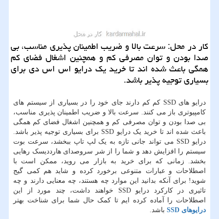
كار در محل: سرعت بالا و ضریب اطمینان پذیری مناسب، بی
صدا بودن و توان مصرفی كم و همچنین اشغال فضای كم
همگی باعث شده اند تا خرید یك درایو اس اس دی برای
بسیاری توجیه پذیر باشد.
درایو های SSD کم کم دارند جای خود را در بسیاری از سیستم های
کامپیوتری باز می کنند. سرعت بالا و ضریب اطمینان پذیری مناسب،
بی صدا بودن و توان مصرفی کم و همچنین اشغال فضای کم همگی
باعث شده اند تا خرید یک درایو SSD برای بسیاری توجیه پذیر باشد.
درایو SSD می تواند جانی تازه به یک لپ تاپ ببخشد، سرعت بوت
سیستم را افزایش دهد و شما را از شر سروصدای هارددیسک رهایی
بخشد. زمانی که برای خرید به بازار می روید، ممکن است با
اصطلاحات و عبارات متنوعی برخورد کرده و شاید هم کمی گیج
شوید! برای آنکه بدانید این موارد چه هستند، چه معنایی دارند و چه
تاثیری در کارکرد درایو SSD خواهند داشت، چند مورد از این
اصطلاحات را آماده کرده ایم تا کمک حال شما برای شناخت بهتر
درایوهای SSD
باشد.