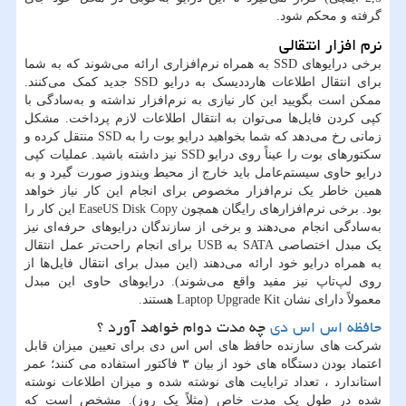
گرفته و محکم شود.
نرم افزار انتقالی
برخی درایوهای SSD به همراه نرم‌افزاری ارائه می‌شوند که به شما
برای انتقال اطلاعات هارددیسک به درایو SSD جدید کمک می‌کنند.
ممکن است بگویید این کار نیازی به نرم‌افزار نداشته و به‌سادگی با
کپی کردن فایل‌ها می‌توان به انتقال اطلاعات لازم پرداخت. مشکل
زمانی رخ می‌دهد که شما بخواهید درایو بوت را به SSD منتقل کرده و
سکتورهای بوت را عیناً روی درایو SSD نیز داشته باشید. عملیات کپی
درایو حاوی سیستم‌عامل باید خارج از محیط ویندوز صورت گیرد و به
همین خاطر یک نرم‌افزار مخصوص برای انجام این کار نیاز خواهد
بود. برخی نرم‌افزارهای رایگان همچون EaseUS Disk Copy این کار را
به‌سادگی انجام می‌دهند و برخی از سازندگان درایوهای حرفه‌ای نیز
یک مبدل اختصاصی SATA به USB برای انجام راحت‌تر عمل انتقال
به همراه درایو خود ارائه می‌دهند (این مبدل برای انتقال فایل‌ها از
روی لپ‌تاپ نیز مفید واقع می‌شوند). درایوهای حاوی این مبدل
معمولاً دارای نشان Laptop Upgrade Kit هستند.
حافظه اس اس دی
چه مدت دوام خواهد آورد ؟
شرکت های سازنده حافظ های اس اس دی برای تعیین میزان قابل
اعتماد بودن دستگاه های خود از بیان ۳ فاکتور استفاده می کنند؛ عمر
استاندارد ، تعداد ترابایت های نوشته شده و میزان اطلاعات نوشته
شده در طول یک مدت خاص (مثلاً یک روز). مشخص است که