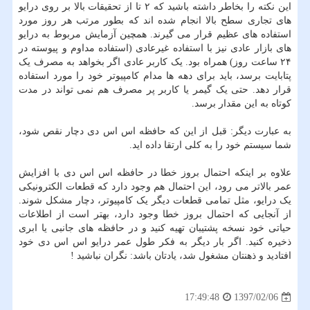
این نکته را بخاطر داشته باشید که ۲ تا از تحقیقات بالا بر روی درایو
های تجاری سطح بالا انجام شده اند که بطور مرتب هر روز مورد
استفاده های عظیم قرار می گیرند. همچین آزمایش مربوط به درایو
های بازار عادی نیز با استفاده غیرعادی (استفاده مداوم و پیوسته در
۲۴ ساعت روز) همراه بود. یک کاربر عادی اگر بخواهد به مصرف یک
پتابایت برسد، باید برای دهه ها مدام کامپیوتر خود را مورد استفاده
قرار دهد. حتی یک گیمر یا کاربر پر مصرف هم نمی تواند در مدت
کوتاه به این مقدار برسد.
به عبارت دیگر: قبل از این که حافظه اس اس دی دچار نقص شود،
شما سیستم خود را به کلی ارتقا داده اید.
علاوه بر اینکه احتمال بروز خطا در حافظه اس اس دی با افزایش
عمر بالاتر می رود، این احتمال هم وجود دارد که قطعات الکترونیکی
یک درایو، مثل تمامی قطعات دیگر یک کامپیوتر، دچار مشکل شوند.
از آنجایی که احتمال بروز خطا وجود دارد، بهتر است از اطلاعات
حیاتی خود نسخه پشتیبان تهیه کنید و در حافظه های جانبی یا ابری
ذخیره کنید. اگر بار دیگر به فکر طول عمر درایو اس اس دی خود
افتادید و ذهنتان مشغول شد، یادتان باشد: نگران نباشید !
1397/02/06
17:49:48