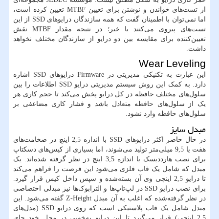
از تست‌های خواندن و نوشتن برای تعیین MTBF تعیین کرده است،
اما نمی‌توان با اطمینان گفت که همه سازندگان درایو‌های SSD از این
تست‌های پیروی می‌کنند یا خیر؛ در نتیجه مقدار MTBF نقش
تعیین‌کننده برای مقایسه بین دو درایو از سازندگان مختلف نخواهد
داشت.
Wear Leveling
این عبارت به تکنیکی مدیریتی در Firmware درایوهای SSD اشاره
دارد. به کمک این روش سیستم مدیریتی درایو SSD اطلاعات را بین
سلول‌های مختلف حافظه در کل درایو پخش می‌کند تا حجم کاری هر
یک از سلول‌های حافظه متعادل باشد و فشار کاری مضاعفی بر
سلول‌های حافظه وارد نشود.
مبدل سایز
در حال حاضر اکثر درایوهای SSD با اندازه 2,5 اینچ در ضخامت‌های
هفت یا 9,5 میلی‌متر تولید می‌شوند، اما بسیاری از کیس‌های دسکتاپ
برای نصب هارددیسک با اندازه 3,5 اینچ در نظر گرفته شده‌اند. یک
مبدل که شامل یک قاب فلزی می‌شود این فرصت را فراهم می‌کند
تا درایو 2,5 اینچی وی آن بسته‌شده و سپس داخل کیس قرار گیرد.
برای نصب درایو SSD در لپ‌تاپ‌ها و الترابوک‌ها نیز مبدلی اختصاصی
در نظر گرفته‌شده که اغلب به آن مبدل Z-Height گفته می‌شود. این
مبدل شامل یک قاب پلاستیکی است که روی درایو SSD (مدل‌های
2,5 اینچی) قرار می‌گیرد تا این درایو به‌خوبی در محل خود جای