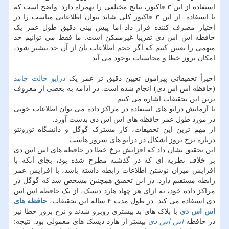
استفاده از این ۳ فاکتور، نتایج مختلفی را بهمراه دارد. واضح است که
با استفاده از این ۳ فاکتور کلی شاید بتوان اطلاعاتی مناسب را در
اختیار مصرف کننده قرار داد اما پیش بینی دقیق طول عمر یک
حافظه اس اس دی تقریبا غیرممکن است. ما فقط می توانیم حد
مبهمی را تعیین کنیم که اگر حجم اطلاعات تان از آن حد بیشتر شود،
امکان بروز خطا و محاسبات بوجود می آید.
اخیراً تحقیقاتی پیرامون تعیین دقیق تر عمر یک
درایو حالت جامد
(حافظه اس اس دی) انجام شده است. در ادامه به بعضی از معروف
ترین این تحقیقات اشاره می کنیم:
با آزمایش درایو های استفاده در مراکز داده می توان اطلاعات خوبی
در مورد طول عمر حافظه های اس اس دی بدست آورد.
از مهم ترین این تحقیقات، کار مشترک گوگل و دانشگاه تورونتو
درباره نرخ بروز اشکال در درایو های سرور هاست.
این تحقیق نشان داد که افزایش نرخ خطا در حافظه های اس اس دی
بر خلاف نظریه ای که در گذشته مطرح شده بود، بجای آنکه با
افزایش میزان نوشتن اطلاعات رابطه داشته باشد، با افزایش عمر
رابطه مستقیم دارد. در این تحقیق همچنین مشخص شد که گوگل در
مراکز داده خود، به ازای هر چهاد هارد دیسک، از یک حافظه اس اس
دی استفاده می کند. در طول مدت ۴ ساله این تحقیقات،
حافظه های
اس اس دی
با بلاک های بد بیشتری روبرو شدند و نرخ بروز خطا نیز
در حافظه
اس اس دی
بیشتر از هارد دیسک های معمولی بود. نتیجه: