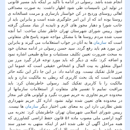
انجام شده باشد. رسولی در ادامه با تاكید بر اینكه باید مسیر قانونی
در تولید این تاسیسات طی شود اظهار داشت: به صورت مصداقی
اهالی روستای وردیج در كن خواستار بازسازی و مرمت غسالخانه ی
روستا بوده اند كه از این امر جلوگیری شده است و بنابراین باید از
جانب شورا و دهیار مجوز های لازم و تاییدیه از بنیاد مسكن گرفته
شود. رییس شورای شهرستان تهران خاطر نشان ساخت: اما آنچه
سبب شده مردم روستا ها با مشكل مواجه شوند پاسخ های متفاوتی
است كه
سازمان
ها به آنان در جواب استعلامات می گیرند و بنابراین
این مورد هم باید رفع گردد. سید حسن رسولی در ادامه سخنان خود
به مبحث ضرورت تعیین تكلیف مستثنیات و منابع طبیعی اشاره نمود
و اضافه كرد: نكته ی دیگر كه باید مورد توجه قرار گیرد مرز بین
اموال متعلق به بیت المال و اشخاص حقیقی است كه عموما این
مرز قابل تفكیك نیست. وی ادامه داد: در این جا ذكر این نكته حائز
اهمیت است كه یك بحث كاربری كه ربطی به مالكیت ندارد و باید
مالكیت را با كاربری تفكیك كنید. رسولی خاطرنشان كرد: باید
مراقبت نماییم تا تفسیر های متفاوت از استعلامات سازمانها از
محدوده حریم تجاوزی به حریم صورت نگیرد و كولونی های غیر مجاز
در محدوده های تعیین شده تولید نشود. اداره كل حریم شهرداری
نقش نظارتی دارد این به معنای نفی اختیار دیگر
سازمان
ها نیست.
رییس شورای اسلامی شهرستان تهران خاطرنشان كرد: تجربه می
گوید اراضی ملی مصوب ماده ۵۶ قانون حفظ اراضی كشاورزی كه
همه مراحل آگهی آن طی شده اعم از اینكه منتهی به صدور سند
شده باشد یا نه، ملی است الا اینكه مدعیان مالكیت مشمول