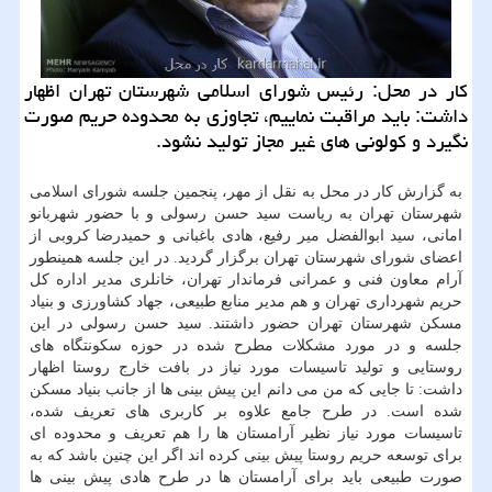
كار در محل: رئیس شورای اسلامی شهرستان تهران اظهار
داشت: باید مراقبت نماییم، تجاوزی به محدوده حریم صورت
نگیرد و كولونی های غیر مجاز تولید نشود.
به گزارش كار در محل به نقل از مهر، پنجمین جلسه شورای اسلامی
شهرستان تهران به ریاست سید حسن رسولی و با حضور شهربانو
امانی، سید ابوالفضل میر رفیع، هادی باغبانی و حمیدرضا كروبی از
اعضای شورای شهرستان تهران برگزار گردید. در این جلسه همینطور
آرام معاون فنی و عمرانی فرماندار تهران، خانلری مدیر اداره كل
حریم شهرداری تهران و هم مدیر منابع طبیعی، جهاد كشاورزی و بنیاد
مسكن شهرستان تهران حضور داشتند. سید حسن رسولی در این
جلسه و در مورد مشكلات مطرح شده در حوزه سكونتگاه های
روستایی و تولید تاسیسات مورد نیاز در بافت خارج روستا اظهار
داشت: تا جایی كه من می دانم این پیش بینی ها از جانب بنیاد مسكن
شده است. در طرح جامع علاوه بر كاربری های تعریف شده،
تاسیسات مورد نیاز نظیر آرامستان ها را هم تعریف و محدوده ای
برای توسعه حریم روستا پیش بینی كرده اند اگر این چنین باشد كه به
صورت طبیعی باید برای آرامستان ها در طرح هادی پیش بینی ها