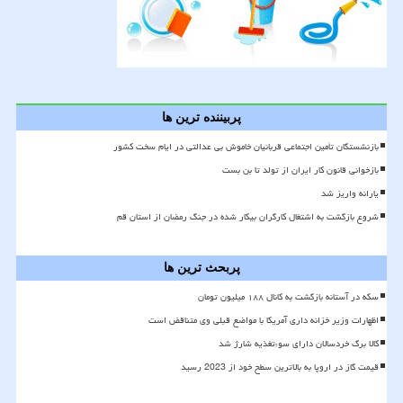
پربیننده ترین ها
بازنشستگان تأمین اجتماعی قربانیان خاموش بی عدالتی در ایام سخت کشور
بازخوانی قانون کار ایران از تولد تا بن بست
یارانه واریز شد
شروع بازگشت به اشتغال کارگران بیکار شده در جنگ رمضان از استان قم
پربحث ترین ها
سکه در آستانه بازگشت به کانال ۱۸۸ میلیون تومان
اظهارات وزیر خزانه داری آمریکا با مواضع قبلی وی متناقض است
کالا برگ خردسالان دارای سوءتغذیه شارژ شد
قیمت گاز در اروپا به بالاترین سطح خود از 2023 رسید