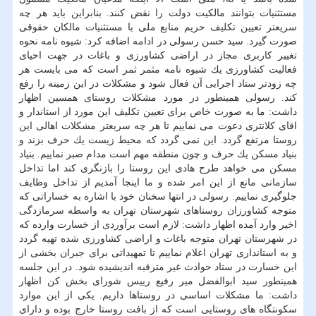
مستثنیات بتوانند مالكیت دولت را نقض كنند. بنابراین باید هر چه
سریعتر تعیین تكلیف حریم منابع ملی با مستثنیات مالكان حقوقی
صورت گیرد. سید حسن رسولی در ادامه اضافه كرد: شیوه نامه نحوه
تغییر كاربری مجاز در اراضی كشاورزی و باغات در جهت احیای
فعالیت كشاورزی یك شیوه نامه مثمر ثمر است كه می بایست هر
چه زودتر ستاد اجرایی آن فعال شود و مشكلات در این زمینه را رفع
كند. رسولی همینطور در مورد مشكلات روستای همسین اظهار
داشت: ما به صورت خاص برای تعیین تكلیف این مورد از استاندار و
اقای كلانتری دعوت می نماییم تا هر چه سریعتر مشكلات اهالی این
روستا مرتفع گردد. این نمی گردد كه محیط زیست یك حرف بزند و
بنیاد مسكن یك حرف و چون منطقه مهم است مدام صبر نماییم. بنیاد
مسكن می خواهد طرح هادی این روستا را بازنگری كند اما تداخل
سازمانی مانع از این امر شده و ما اینجا آمدیم از تداخل وظایف
جلوگیری نماییم. رسولی در انتها سخنان خود با اشاره به خساراتی كه
متوجه كشاورزان روستاهای شهرستان تهران به واسطه سرمازدگی
اخیر وارد آمده اظهار داشت: لازم است برآوردی از خسارت وارده كه
در شهرستان تهران متوجه باغات و اراضی كشاورزی شده تهیه گردد
و به استانداری تهران اعلام نماییم تا تمهیداتی برای جبران بخشی از
این خسارت در ستاد حوادث غیر مترقبه اندیشیده شود. در این جلسه
همینطور سید ابوالفضل میر رفیع رییس شورای بخش كن اظهار
داشت: ما مشكلات اساسی در روستاها داریم. یكی از این موارد
سكونتگاه های روستایی است كه از بافت روستا خارج بوده و دارای