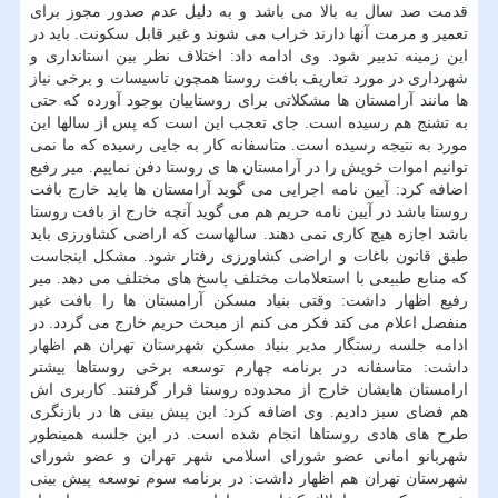
قدمت صد سال به بالا می باشد و به دلیل عدم صدور مجوز برای
تعمیر و مرمت آنها دارند خراب می شوند و غیر قابل سكونت. باید در
این زمینه تدبیر شود. وی ادامه داد: اختلاف نظر بین استانداری و
شهرداری در مورد تعاریف بافت روستا همچون تاسیسات و برخی نیاز
ها مانند آرامستان ها مشكلاتی برای روستاییان بوجود آورده كه حتی
به تشنج هم رسیده است. جای تعجب این است كه پس از سالها این
مورد به نتیجه رسیده است. متاسفانه كار به جایی رسیده كه ما نمی
توانیم اموات خویش را در آرامستان ها ی روستا دفن نماییم. میر رفیع
اضافه كرد: آیین نامه اجرایی می گوید آرامستان ها باید خارج بافت
روستا باشد در آیین نامه حریم هم می گوید آنچه خارج از بافت روستا
باشد اجازه هیچ كاری نمی دهند. سالهاست كه اراضی كشاورزی باید
طبق قانون باغات و اراضی كشاورزی رفتار شود. مشكل اینجاست
كه منابع طبیعی با استعلامات مختلف پاسخ های مختلف می دهد. میر
رفیع اظهار داشت: وقتی بنیاد مسكن آرامستان ها را بافت غیر
منفصل اعلام می كند فكر می كنم از مبحث حریم خارج می گردد. در
ادامه جلسه رستگار مدیر بنیاد مسكن شهرستان تهران هم اظهار
داشت: متاسفانه در برنامه چهارم توسعه برخی روستاها بیشتر
ارامستان هایشان خارج از محدوده روستا قرار گرفتند. كاربری اش
هم فضای سبز دادیم. وی اضافه كرد: این پیش بینی ها در بازنگری
طرح های هادی روستاها انجام شده است. در این جلسه همینطور
شهربانو امانی عضو شورای اسلامی شهر تهران و عضو شورای
شهرستان تهران هم اظهار داشت: در برنامه سوم توسعه پیش بینی