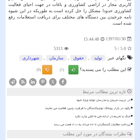
كاربری مجاز در اراضی كشاورزی و باغات در جهت احیای فعالیت
كشاورزی حدودا مشكل را حل كرده است.به طوریكه در این شیوه
نامه چرخیدن بین دستگاه های مختلف برای دریافت استعلامات رفع
شده است.
1397/01/30
15:44:48
5313
5
/
5.0
تگهای خبر:
تولید
,
حقوق
,
سازمان
,
شهرداری
این مطلب را می پسندید؟
(0)
(1)
X
تازه ترین مطالب مرتبط
در تربیت مربیان و مدرسان توجه ویژه شود
رکود در بازار پوشاک تولیدکنندگان با ظرفیت پایین فعالیت می نمایند
جنگ و تحریم در اراده ملی ما خللی وارد نکرد
پرداخت مطالبات گندمکاران تا ۲۲ مرداد به ۲۱۰ همت می رسد
نظرات بینندگان در مورد این مطلب