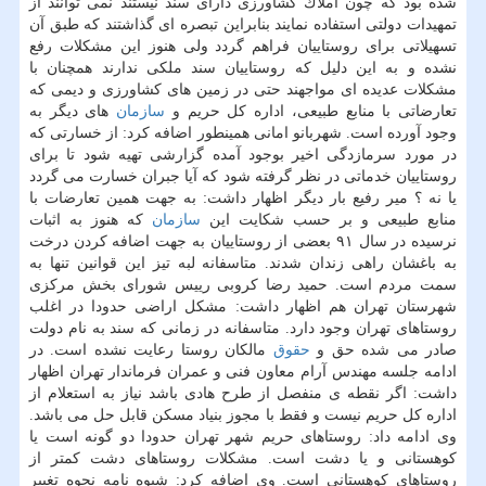
شده بود كه چون املاك كشاورزی دارای سند نیستند نمی توانند از
تمهیدات دولتی استفاده نمایند بنابراین تبصره ای گذاشتند كه طبق آن
تسهیلاتی برای روستاییان فراهم گردد ولی هنوز این مشكلات رفع
نشده و به این دلیل كه روستاییان سند ملكی ندارند همچنان با
مشكلات عدیده ای مواجهند حتی در زمین های كشاورزی و دیمی كه
تعارضاتی با منابع طبیعی، اداره كل حریم و
سازمان
های دیگر به
وجود آورده است. شهربانو امانی همینطور اضافه كرد: از خسارتی كه
در مورد سرمازدگی اخیر بوجود آمده گزارشی تهیه شود تا برای
روستاییان خدماتی در نظر گرفته شود كه آیا جبران خسارت می گردد
یا نه ؟ میر رفیع بار دیگر اظهار داشت: به جهت همین تعارضات با
منابع طبیعی و بر حسب شكایت این
سازمان
كه هنوز به اثبات
نرسیده در سال ۹۱ بعضی از روستاییان به جهت اضافه كردن درخت
به باغشان راهی زندان شدند. متاسفانه لبه تیز این قوانین تنها به
سمت مردم است. حمید رضا كروبی رییس شورای بخش مركزی
شهرستان تهران هم اظهار داشت: مشكل اراضی حدودا در اغلب
روستاهای تهران وجود دارد. متاسفانه در زمانی كه سند به نام دولت
صادر می شده حق و
حقوق
مالكان روستا رعایت نشده است. در
ادامه جلسه مهندس آرام معاون فنی و عمران فرماندار تهران اظهار
داشت: اگر نقطه ی منفصل از طرح هادی باشد نیاز به استعلام از
اداره كل حریم نیست و فقط با مجوز بنیاد مسكن قابل حل می باشد.
وی ادامه داد: روستاهای حریم شهر تهران حدودا دو گونه است یا
كوهستانی و یا دشت است. مشكلات روستاهای دشت كمتر از
روستاهای كوهستانی است. وی اضافه كرد: شیوه نامه نحوه تغییر