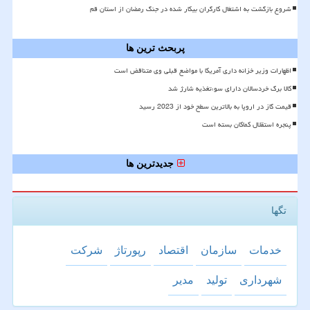
شروع بازگشت به اشتغال کارگران بیکار شده در جنگ رمضان از استان قم
پربحث ترین ها
اظهارات وزیر خزانه داری آمریکا با مواضع قبلی وی متناقض است
کالا برگ خردسالان دارای سوءتغذیه شارژ شد
قیمت گاز در اروپا به بالاترین سطح خود از 2023 رسید
پنجره استقلال کماکان بسته است
جدیدترین ها
تگها
خدمات
سازمان
اقتصاد
رپورتاژ
شركت
شهرداری
تولید
مدیر