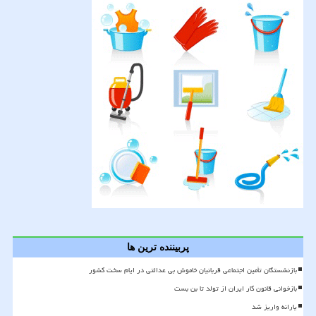
پربیننده ترین ها
بازنشستگان تأمین اجتماعی قربانیان خاموش بی عدالتی در ایام سخت کشور
بازخوانی قانون کار ایران از تولد تا بن بست
یارانه واریز شد