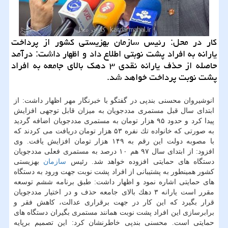
كار در محل: رئیس سازمان بهزیستی كشور از پرداخت
یارانه به افراد پشت نوبتی اطلاع داد و اظهار داشت: درآمد
حاصله از حذف یارانه نقدی ۳ دهك بالای جامعه به افراد
پشت نوبت پرداخت خواهد شد.
انوشیروان محسنی بندپی در گفتگو با خبرنگار مهر اظهار داشت: از
ابتدای سال قبل مستمری مددجویان به میزان قابل توجهی افزایش
پیدا كرد و حدود ۹۵ هزار تومان به مستمری مددجویان اضافه گردید
به صورتی كه خانواده تك نفره ۵۳ هزار تومان دریافت می كردند كه
با مصوبه دولت این رقم به ۱۴۹ هزار تومان افزایش یافت. وی
افزود: از ابتدای سال ۹۷ هم ۱۰ درصد به مستمری فعلی مددجویان
دستگاه های حمایتی افزوده خواهد شد. رئیس
سازمان
بهزیستی
كشور همینطور به پشتیبانی از افراد پشت نوبت جهت ورود به دستگاه
های حمایتی اشاره نمود و اظهار داشت: طبق برنامه ششم توسعه
مقرر است یارانه ۳ دهك بالای جامعه حذف و در اختیار مددجویان
قرار بگیرد كه این كار در جهت برقراری عدالت، كاهش فقر و
برابرسازی این افراد پشت نوبت همانند مستمری بگیران دستگاه های
حمایتی است. محسنی بندپی خاطرنشان كرد: این تصمیم برپایه