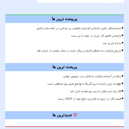
پربیننده ترین ها
بازنشستگان تأمین اجتماعی قربانیان خاموش بی عدالتی در ایام سخت کشور
بازخوانی قانون کار ایران از تولد تا بن بست
یارانه واریز شد
شروع بازگشت به اشتغال کارگران بیکار شده در جنگ رمضان از استان قم
پربحث ترین ها
سکه در آستانه بازگشت به کانال ۱۸۸ میلیون تومان
اظهارات وزیر خزانه داری آمریکا با مواضع قبلی وی متناقض است
کالا برگ خردسالان دارای سوءتغذیه شارژ شد
قیمت گاز در اروپا به بالاترین سطح خود از 2023 رسید
جدیدترین ها