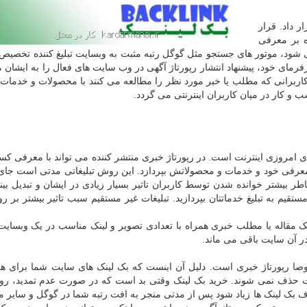
 داد. قرار
ه بر معرفی
ی شود، موتور های جستجو مثل گوگل رتبه مثبت به وبسایت تبلیغ کننده تخصیص د
مای خود، پیشنهاد انتشار رپورتاژ آگهی در وب سایت های فعال را به ایشان م
کاربرانی که مطلب یا خبر مورد نظر را مطالعه می کنند با محصولات و خدما
 و کار در میان کاربران اینترنتی می گردد.
ای امروزی اینترنت است. در رپورتاژ خبری منتشر کننده می تواند با معرفی کس
عرفی خود و خدمات و محصولاتش بپردازد. این روش تبلیغاتی مدتی است جای 
ر بیشتر خوانده شدن توسط کاربران تاثیر بسیار زیادی در ایشان و تبدیل بینن
قیم به تبلیغ خدماتتان بپردازید. تبلیغات غیر مستقیم سبب تاثیر بیشتر بر رو
ک مقاله یا مطلب خبری همراه با تعدادی تصویر و لینک مناسب در یک وبسایت
ر آن سایت باقی می ماند.
 رپورتاژ خبری است. دلیل آن اینست که بک لینک های سایت شما برای هم
وقت حذف نمی شوند. خرید بک لینک وقتی بد است که در صورت عدم تمدید، رو
بک لینک ها زیاد شود پس از مدتی منجر به افت رتبه شما در گوگل و سایر م