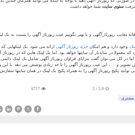
ورتی که رپورتاژ آگهی دهید با توجه به اینکه می توانید همزمان چندین بک 
یشرفت
سئوی سایت
شما خواهد داشت.
انه
معایب رپورتاژ آگهی
و یا بهتر بگوییم عیب رپورتاژ آگهی را نسبت به بک لی
نک
وجود دارد و هم امکان
خرید رپورتاژ آگهی
ارائه می شود. بک لینکهایی که
که معمولا در سایدبار آن سایتها خواهد بود. اما بک لینک هایی که در رپورتاژ 
ما در کل می توان گفت مزایای فراوان رپورتاژ آگهی شامل بک لینک دائمی
یر و ... ، این عیب رپورتاژ آگهی را تا حد زیادی پوشش می دهد. با این و
 توانید پکیج رپورتاژ آگهی را به همراه پکیج بک لینک در همان سایتها سفارش 
6717
5
/
5.0
مشتری
X