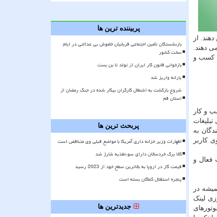
پربیننده ترین ها
هند. از
بازنشستگان تأمین اجتماعی قربانیان خاموش بی عدالتی در ایام
ی دهند.
سخت کشور
ت کسب و
بازخوانی قانون کار ایران از تولد تا بن بست
یارانه واریز شد
شروع بازگشت به اشتغال کارگران بیکار شده در جنگ رمضان از
استان قم
ب و کار
تبلیغات
پربحث ترین ها
دگان به
ی کاربر
اظهارات وزیر خزانه داری آمریکا با مواضع قبلی وی متناقض است
کالا برگ خردسالان دارای سوءتغذیه شارژ شد
 فعال و
قیمت گاز در اروپا به بالاترین سطح خود از 2023 رسید
پنجره استقلال کماکان بسته است
یشه در
زی لینک
جدیدترین ها
وتورهای