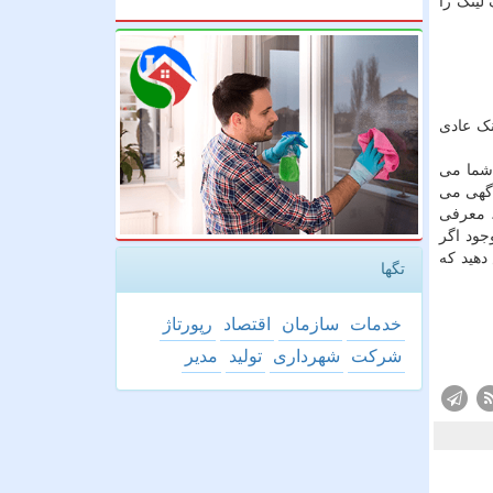
لینک را
نک عادی
 شما می
آگهی می
، معرفی
جود اگر
دهید که
تگها
خدمات
سازمان
اقتصاد
رپورتاژ
شركت
شهرداری
تولید
مدیر