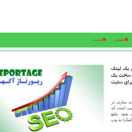
اشتغال
خدمات
ن بك لینك
 ساخت بك
برای سایت
ند سازی در
طلبی است که
شود. تبلیغ
لینک) به وب