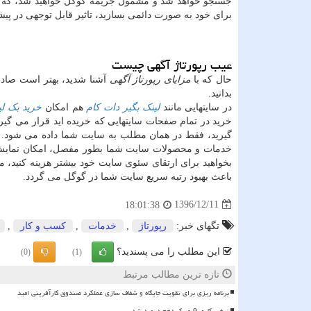
جستجو خواهد شد و مشمول جریمه گوگل خواهید شد، که در ص
برای خود به صورت دائمی بسازید، تاثیر قابل توجهی در پ
عیب رپورتاژ آگهی چیست
حال که با
مزایای رپورتاژ آگهی
آشنا شدید، بهتر است صادق
بدانید.
در سایتهایی مانند
لینک بگیر دات کام
هم امکان
خرید بک لی
خرید در تمام صفحات سایتهایی که خریده اید قرار می گیرد 
گیرید، فقط در همان مطلب به سایت شما داده می شود. ا
خدمات و محصولات سایت شما بطور مفصل، امکان نمایش تصو
بخواهید برای ارتقای سئوی سایت خود بیشتر هزینه کنید، می
باعث بهبود رتبه سریع سایت شما در گوگل می گردد.
1396/12/11
18:01:38
تگهای خبر:
رپورتاژ
,
خدمات
,
كسب و كار
,
این مطلب را می پسندید؟
(0)
(1)
تازه ترین مطالب مرتبط
برنامه ریزی برای تقویت جایگاه و شفاف سازی عملکرد صندوق کارآفرینی امید
نرخ بیکاری 9 و یک دهم درصد شد