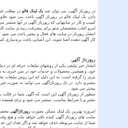
در رپورتاژ آگهی، می توان چند
بک لینک فالو
در مطلب قرار
دادن بک لینک فالو در رپورتاژ‌ آگهی باعث می شود علاو
کسب و کار در سایتهایی که رپورتاژ آگهی در آنها منتشر م
اینرو اغلب متخصصان سئو برای پیشرفت رتبه ی سایت کارفر
انتشار رپورتاژ در سایت های فعال و معتبر باعث می شود 
کار آگهی دهنده آشنا شوند، این آشنایی باعث برندسازی کسب
رپورتاژ آگهی
انتشار خبر تبلیغی یکی از روشهای تبلیغات حرفه ای در دنی
خود، و همچنین محصولات و خدمات خود در متن خبری به م
بنری را گرفته است. به این دلیل که این روش تبلیغات بخاط
مشتری دارد. در یک رپورتاژآگهی می توانید به صورت غیرمست
بیشتر می شود.
منظور از رپورتاژ آگهی این است که آگهی شما در قالب ی
معتبر و با شرایط مناسب، منتشر می شود و برای همیشه د
امروزه بهترین بک لینک ممکن بصورت
رپورتاژاگهی
مخصوصا
سایت های رپورتاژ آگهی کننده باقی خواهد ماند و هیچ 
شما از سایت مربوطه حذف خواهد شد و اگر تعداد این حذف 