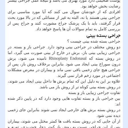
پوست ضخیمی دارد مورد بهتری می باشد و نتیجه عمل جراحی بیشتر
رضایت بخش خواهد بود.
افرادی که از خودشان سوال می کنند که آیا مورد مناسبی برای
جراحی بینی هستند یا نه، البته به غیر از مسائلی که در بالا مورد بحث
قرار گرفتند، باید با یک پزشک جراح مشورت کنند و جراح پس از
بررسی کامل به تمام سوالات آن ها پاسخ خواهد داد.
جراحی بسته بینی
جراحی بسته شده بینی چیست ؟
دو روش مختلف در جراحی بینی وجود دارد. جراحی باز و بسته. در
جراحی زیبایی بینی باز، برش در خارج از بینی صورت می گیرد، اما
در روش بسته که Rhinoplasty Endonasal نامیده می شود، برش
درون سوراخ بینی ایجاد می شود. بنابراین برخلاف روش باز، پس از
جراحی هیچ جای زخمی باقی نمی ماند و بیماران در معرض مشکلات
اجتماعی در مورد زخم قرار نمی گیرند.
علاوه بر این به دلیل این که تمام برش ها داخل بینی ایجاد می شوند،
در روش بسته بینی کوتاه تر از روش باز می باشد.
تفاوت جراحی زیبایی باز و بسته
بین جراحی باز و بسته تفاوت هایی وجود دارد که در پایین ذکر شده
اند:
در روش بسته برش های خارجی ایجاد نمی شوند بنابراین جای زخمی
دیده نمی شود.
از آن جایی که در روش بسته بافت ها کمتر مختل می شوند، بیماران
پس از این جراحی نسبت به روش باز کمتر دچار خونریزی، تورم و