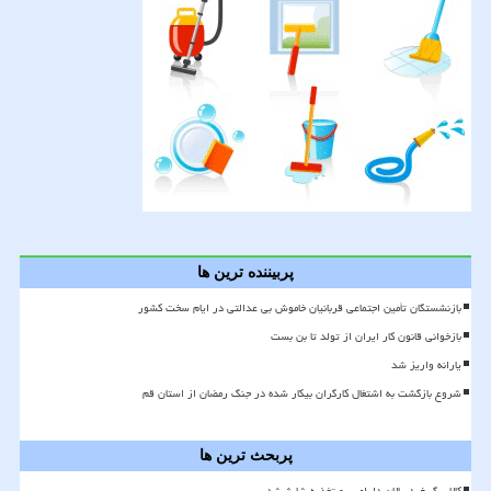
پربیننده ترین ها
بازنشستگان تأمین اجتماعی قربانیان خاموش بی عدالتی در ایام سخت کشور
بازخوانی قانون کار ایران از تولد تا بن بست
یارانه واریز شد
شروع بازگشت به اشتغال کارگران بیکار شده در جنگ رمضان از استان قم
پربحث ترین ها