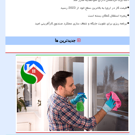
کالا برگ خردسالان دارای سوءتغذیه شارژ شد
قیمت گاز در اروپا به بالاترین سطح خود از 2023 رسید
پنجره استقلال کماکان بسته است
برنامه ریزی برای تقویت جایگاه و شفاف سازی عملکرد صندوق کارآفرینی امید
جدیدترین ها