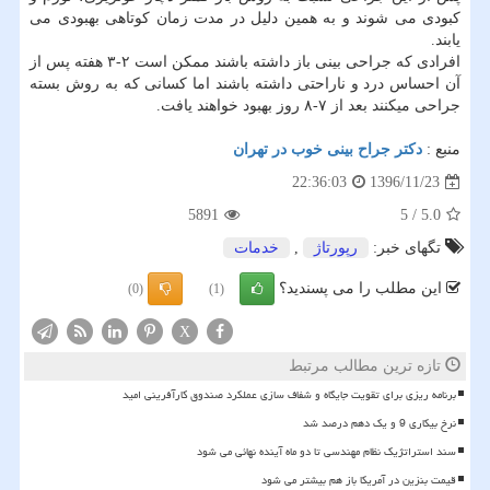
کبودی می شوند و به همین دلیل در مدت زمان کوتاهی بهبودی می
یابند.
افرادی که جراحی بینی باز داشته باشند ممکن است ۲-۳ هفته پس از
آن احساس درد و ناراحتی داشته باشند اما کسانی که به روش بسته
جراحی میکنند بعد از ۷-۸ روز بهبود خواهند یافت.
منبع :
دکتر جراح بینی خوب در تهران
1396/11/23
22:36:03
5891
5
/
5.0
تگهای خبر:
رپورتاژ
,
خدمات
این مطلب را می پسندید؟
(0)
(1)
X
تازه ترین مطالب مرتبط
برنامه ریزی برای تقویت جایگاه و شفاف سازی عملکرد صندوق کارآفرینی امید
نرخ بیکاری 9 و یک دهم درصد شد
سند استراتژیک نظام مهندسی تا دو ماه آینده نهائی می شود
قیمت بنزین در آمریکا باز هم بیشتر می شود