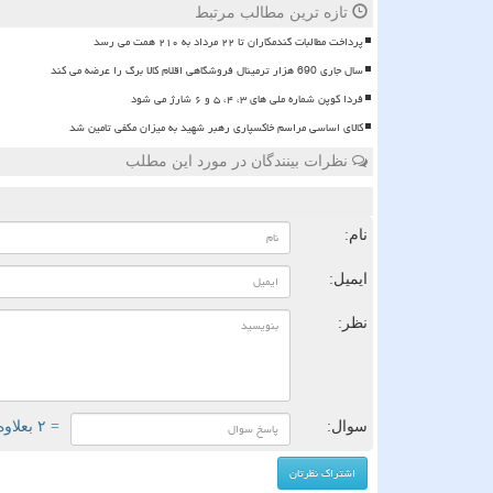
تازه ترین مطالب مرتبط
پرداخت مطالبات گندمکاران تا ۲۲ مرداد به ۲۱۰ همت می رسد
سال جاری 690 هزار ترمینال فروشگاهی اقلام کالا برگ را عرضه می کند
فردا کوپن شماره ملی های ۳، ۴، ۵ و ۶ شارژ می شود
کالای اساسی مراسم خاکسپاری رهبر شهید به میزان مکفی تامین شد
نظرات بینندگان در مورد این مطلب
ن
نام:
ایمیل:
نظر:
سوال:
= ۲ بعلاوه ۵