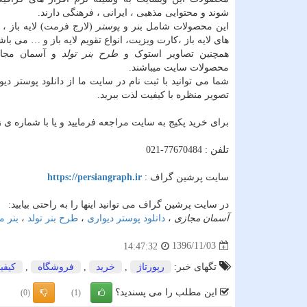
شوند و محتوایی مذهبی ، ایرانی ، فرهنگی دارند.
این محصولات شامل بنر و
پوستر
(لارج فرمت) لایه باز ،
های لایه باز ،کارت ویزیت، انواع تقویم لایه باز و … می باش
همچنین تصاویر استوک و
طرح بنر تولد
و آسمان مجاز
محصولات سایت میباشند.
شما می توانید با ثبت نام در سایت ما از دانلود پوستر دیوا
تصویر منظره با کیفیت لذت ببرید.
برای خرید پکیج به سایت مراجعه فرمایید و یا با شماره ی 
تلفن : 77670484-021
سایت پرشین گراف :
https://persiangraph.ir
در سایت پرشین گراف می توانید اینها را به راحتی بیابید:
آسمان مجازی
،
دانلود پوستر دیواری
،
طرح بنر تولد
،
بنر م
1396/11/03
14:47:32
تگهای خبر:
رپورتاژ
,
خرید
,
فروشگاه
,
كیفی
این مطلب را می پسندید؟
(0)
(1)