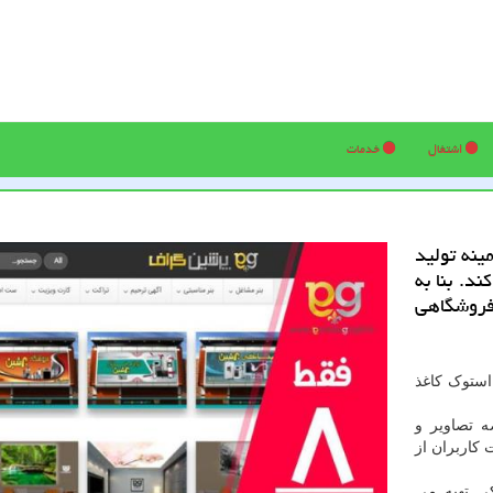
اشتغال
خدمات
رشین گراف از سال 89 در زمینه تولید
د. بنا به
92 این وبسایت فروشگاهی
استوک کاغذ
لید و عرضه تصاویر و
 کاربران از
کی تهیه می