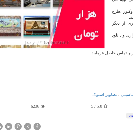
 وکتور ،طرح
ند
ی از دیگر
ری و دانلود
زیر تماس حاصل فرمایید.
ناسبتی
،
تصاویر استوک
6236
5
/
5.0
ت
X