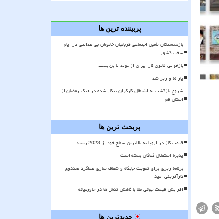
پربیننده ترین ها
بازنشستگان تأمین اجتماعی قربانیان خاموش بی عدالتی در ایام
سخت کشور
بازخوانی قانون کار ایران از تولد تا بن بست
یارانه واریز شد
شروع بازگشت به اشتغال کارگران بیکار شده در جنگ رمضان از
استان قم
پربحث ترین ها
قیمت گاز در اروپا به بالاترین سطح خود از 2023 رسید
پنجره استقلال کماکان بسته است
برنامه ریزی برای تقویت جایگاه و شفاف سازی عملکرد صندوق
کارآفرینی امید
افزایش قیمت جهانی طلا با کاهش تنش ها در خاورمیانه
جدیدترین ها