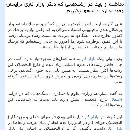
نداشته و باید در رشته‌هایی كه دیگر بازار كاری برایشان
وجود ندارد، دانشجو نپذیریم.
علی اكبر سیارمه، اظهار كرد: زمانی بود كه كمبود پزشك داشتیم و از
پزشكان هندی و فیلیپینی استفاده می‌كردیم اما وقتی نیاز به پزشك در
كشور مطرح شد، دانشگاهها به سرعت به سمت رشته پزشكی رفتند
تا این كمبود برطرف شود اما امروز به جایی رسیده‌ایم كه پزشك
مازاد داریم و متاسفانه بسیاری از آنها بیكار هستند.
وی با بیان اینكه
بازار كار
به همه شغل‌های موجود نیاز ندارد، گفت: در
حال حاضر رشته‌های علوم انسانی زیاد شده و فارغ التحصیلان این
رشته‌ها اكثرا بیكار هستند، به همین دلیل باید جلوی گنجاندن برخی
رشته‌ها در دفترچه‌های آزمون و پذیرش نیرو در این رشته‌ها گرفته
شود.
به گفته سیارمه، وزارت علوم با همكاری دستگاه‌هایی كه در فرایند
اشتغال
فارغ التحصیلان نقش دارند باید نسبت به شناسایی این
رشته‌ها اقدام كند.
این كارشناس
بازار كار
دلیل خالی بودن فرصتهای شغلی و وجود فارغ
التحصیلان جویای كار در كشور را عدم انطباق میان عرضه و تقاضا در
بازار كار
دانست وگفت: اگر فارغ التحصیلان بر اساس نیاز بازار