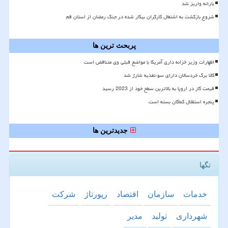
یارانه واریز شد
شروع بازگشت به اشتغال کارگران بیکار شده در جنگ رمضان از استان قم
پربحث ترین ها
اظهارات وزیر خزانه داری آمریکا با مواضع قبلی وی متناقض است
کالا برگ خردسالان دارای سوءتغذیه شارژ شد
قیمت گاز در اروپا به بالاترین سطح خود از 2023 رسید
پنجره استقلال کماکان بسته است
جدیدترین ها
تگها
خدمات
سازمان
اقتصاد
رپورتاژ
شركت
شهرداری
تولید
مدیر