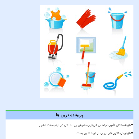
پربیننده ترین ها
بازنشستگان تأمین اجتماعی قربانیان خاموش بی عدالتی در ایام سخت کشور
بازخوانی قانون کار ایران از تولد تا بن بست