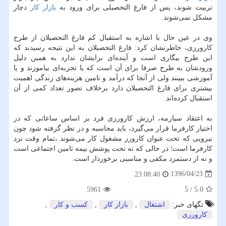
تربیت شوند، پس از فارغ التحصیلی برای ورود به
بازار كار
دچار
مشكل نمی‌شوند.
وی در عین حال با اشاره به استقبال كم فارغ التحصیلان از طرح
كارورزی، خاطرنشان كرد: فارغ التحصیلان به این نتیجه رسیدند كه
این طرح بیگاری است و آینده‌ای برایشان ندارد به همین دلیل
ورودشان به طرح صرفا برای آن است كه یا تجربه‌ای بیاموزند و یا
آموزشی ببینند ولی از آنجا كه درآمد و تامین هزینه‌های زندگی اهمیت
بیشتری برای فارغ التحصیلان دارد برخلاف تصور تعداد كمی از آن
استقبال كرده‌اند.
به اعتقاد سیارمه، ارزش كارورزی فرد بر اساس ساعاتی كه در
اختیار كارفرما قرار می‌گیرد، باید محاسبه و در نظر گرفته شود چون
نیرویی كه تحت عنوان كارورز مشغول كار می‌شوند ،تمام وقت نزد
كارفرما است؛ در حالی كه نه تحت پوشش بیمه تامین اجتماعی است
و نه از دستمزد مكفی و مناسبی برخوردار است.
1396/04/23
23:08:40
5961
5
/
5.0
تگهای خبر:
اشتغال
,
بازار كار
,
كسب و كار
,
كارورزی