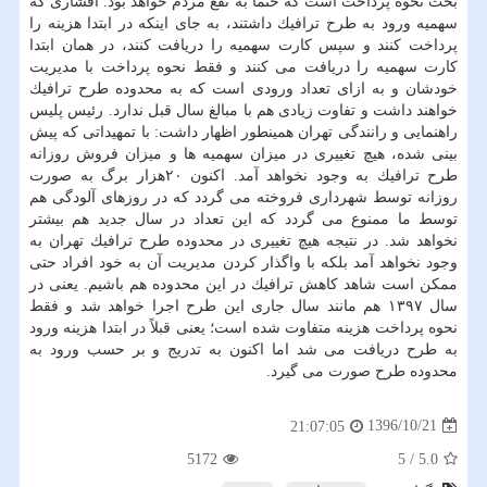
بحث نحوه پرداخت است كه حتماً به نفع مردم خواهد بود. اقشاری كه
سهمیه ورود به طرح ترافیك داشتند، به جای اینكه در ابتدا هزینه را
پرداخت كنند و سپس كارت سهمیه را دریافت كنند، در همان ابتدا
كارت سهمیه را دریافت می كنند و فقط نحوه پرداخت با مدیریت
خودشان و به ازای تعداد ورودی است كه به محدوده طرح ترافیك
خواهند داشت و تفاوت زیادی هم با مبالغ سال قبل ندارد. رئیس پلیس
راهنمایی و رانندگی تهران همینطور اظهار داشت: با تمهیداتی كه پیش
بینی شده، هیچ تغییری در میزان سهمیه ها و میزان فروش روزانه
طرح ترافیك به وجود نخواهد آمد. اكنون ۲۰هزار برگ به صورت
روزانه توسط شهرداری فروخته می گردد كه در روزهای آلودگی هم
توسط ما ممنوع می گردد كه این تعداد در سال جدید هم بیشتر
نخواهد شد. در نتیجه هیچ تغییری در محدوده طرح ترافیك تهران به
وجود نخواهد آمد بلكه با واگذار كردن مدیریت آن به خود افراد حتی
ممكن است شاهد كاهش ترافیك در این محدوده هم باشیم. یعنی در
سال ۱۳۹۷ هم مانند سال جاری این طرح اجرا خواهد شد و فقط
نحوه پرداخت هزینه متفاوت شده است؛ یعنی قبلاً در ابتدا هزینه ورود
به طرح دریافت می شد اما اكنون به تدریج و بر حسب ورود به
محدوده طرح صورت می گیرد.
1396/10/21
21:07:05
5172
5
/
5.0