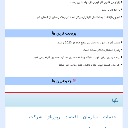
بازخوانی قانون کار ایران از تولد تا بن بست
یارانه واریز شد
شروع بازگشت به اشتغال کارگران بیکار شده در جنگ رمضان از استان قم
پربحث ترین ها
قیمت گاز در اروپا به بالاترین سطح خود از 2023 رسید
پنجره استقلال کماکان بسته است
برنامه ریزی برای تقویت جایگاه و شفاف سازی عملکرد صندوق کارآفرینی امید
افزایش قیمت جهانی طلا با کاهش تنش ها در خاورمیانه
جدیدترین ها
تگها
خدمات
سازمان
اقتصاد
رپورتاژ
شركت