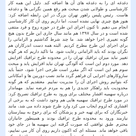
دغدغه ای را به دغدغه های آن ها اضافه كند. دلیل این همه كار
كارشناسی و طولانی شدن مبحث هم رفع همین نگرانی ها و دغدغه
هاست. رئیس پلیس راهور تهران بزرگ در این رابطه اضافه كرد:
هنوز هیچ چیزی نهایی نشده است، اما داریم روی آن كار كارشناسی
انجام می دهیم. تا كنون اجرای این طرح در حوزه زوج و فرد منتفی
شده است و در سال ۱۳۹۷ هم مانند سال جاری این طرح بدون هیچ
گونه تغییری اجرا خواهد شد. ما چند شرط گذاشتیم و الزاماتی را
برای اجرای این طرح مطرح كردیم. البته همه دست اندركاران هم
نگران بودند كه باید الزاماتی رعایت شود. ما تاكید داریم كه هر گونه
تغییر نباید میزان ترافیك تهران را در محدوده طرح ترافیك افزایش
دهد. مورد دوم این است كه آلودگی تهران نباید افزایش یابد و مبحث
سوم هم این است كه اگر مقرر است طرحی اجرا شود، حتماً باید
سازوكارهای اجرایی آن فراهم گردد مانند نصب دوربین ها و امكاناتی
كه بتوانیم روش اجرای آن را مدیریت نماییم. معتقدیم كه هر گونه
محدودیت باید راهكار جدیدی را هم به مردم عرضه نماید. مهماندار
درباره سهمیه اقشار مختلف برای ورود به طرح ترافیك تصریح كرد:
در مورد طرح ترافیك سهمیه هایی هم وجود داشت كه به برخی از
اقشاری كه لزوم ایجاب می كرد وارد طرح شوند داده می شد، مانند
خبرنگاران كه برای تهیه خبر و پزشكان كه برای رجوع به بیمارستان
نیازمند ورود به محدوده طرح ترافیك بودند و همینطور جانبازان
محترم. طبق توافقی كه صورت گرفته این سهمیه ها در جای خود
باقی خواهد ماند. مسئله ای كه اكنون داریم روی آن كار می نماییم،