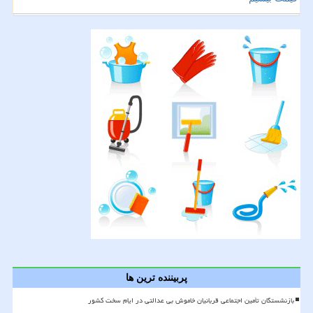
پربیننده ترین ها
بازنشستگان تأمین اجتماعی قربانیان خاموش بی عدالتی در ایام سخت کشور