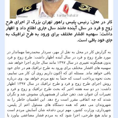
كار در محل: رئیس پلیس راهور تهران بزرگ از اجرای طرح
زوج و فرد در سال آینده مانند سال جاری اطلاع داد و اظهار
داشت: سهمیه اقشار مختلف برای ورود به طرح ترافیك به
جای خود باقی است.
به گزارش كار در محل به نقل از مهر، سردار محمدرضا مهماندار در
مورد طرح زوج و فرد در سال آینده اظهار داشت: طرح زوج و فرد
بدون هیچگونه تغییری در سال ۱۳۹۷ مانند سال جاری اجرا خواهد شد.
سهمیه های اقشار مختلف برای ورود به طرح ترافیك هم در جای خود
باقی خواهد ماند. مسئله ای كه اكنون داریم روی آن كار می نماییم،
بحث نحوه پرداخت است كه حتماً به نفع مردم خواهد بود. وی درباره
روش اجرای طرح زوج و فرد و طرح ترافیك در سال ۱۳۹۷ اظهار
داشت: در دو سه هفته اخیر كه بحث طرح ترافیك و زوج و فرد و
تغییرات آن عنوان شد، ذهن خیلی از همشهریان مشوش شد و نگران
شدند كه چه اتفاقی مقرر است رخ دهد. این اطمینان خاطر را به
شهروندان می دهم كه همه دستگاه های مسئول اعم از پلیس،
شهرداری، وزارت كشور، مهم ترین دغدغه شان آسایش مردم است
و نباید هیچ طرحی، اجرا شود كه به مردم فشار مضاعفی بیاورد یا