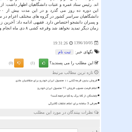
اند. رئیس ستاد عمره و عتبات دانشگاهیان اظهار داشت: از 
دانشگاهیان سراسر كشور در گروه های مختلف اعزام در س
و پسران دانشجو اختصاص دارد. فقیهی ادامه داد: آخرین ز
زمان دیگر تمدید نخواهد شد وقرعه كشی ۸ دی ماه انجام و نتایج ۹ دی ماه از سامانه جامع عتبات دانشگاهیان در سایت لبیك اعلام خواهد شد.
1396/10/05
19:31:26
تگهای خبر:
ثبت نام
این مطلب را می پسندید؟
(0)
(1)
تازه ترین مطالب مرتبط
فروش بدون قرعه کشی ۱۱ محصول ایران خودرو برای متقاضیان عادی
اعلام قیمت مصوب فروش 11 محصول ایران خودرو
جاماندگان از کالا برگ به کجا مراجعه کنند؟
معرفی 3 سامانه برای اعلام تخلفات کالابرگی
نظرات بینندگان در مورد این مطلب
ن