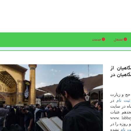
اشتغال
خدمات
اهیان از
اهیان در
ج و زیارت
ثبت نام
در
انشگاهیان تا روز پنج شنبه ۷ دی ماه در سایت
دهم عتبات
ر ماه در سایت لبیك به نشانیwww. labbayk. ir
 روزه را در
ت نام
نشده