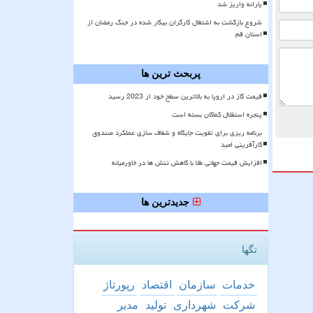
یارانه واریز شد
شروع بازگشت به اشتغال کارگران بیکار شده در جنگ رمضان از
استان قم
پربحث ترین ها
قیمت گاز در اروپا به بالاترین سطح خود از 2023 رسید
پنجره استقلال کماکان بسته است
برنامه ریزی برای تقویت جایگاه و شفاف سازی عملکرد صندوق
کارآفرینی امید
افزایش قیمت جهانی طلا با کاهش تنش ها در خاورمیانه
جدیدترین ها
تگها
خدمات
سازمان
اقتصاد
رپورتاژ
شركت
شهرداری
تولید
مدیر