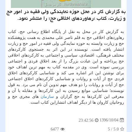
به گزارش كار در محل حوزه نمایندگی ولی فقیه در امور حج
و زیارت، كتاب ؛رهاوردهای اخلاقی حج؛ را منتشر نمود.
به گزارش كار در محل به نقل از پایگاه اطلاع رسانی حج، كتاب
رهاوردهای اخلاقی حج به قلم ناصر علی محمدی به همت پژوهشكده
حج و زیارت وابسته به حوزه نمایندگی ولی فقیه در امور حج و زیارت
انتشار یافته است. نویسنده در این اثر به جستجوی كاركردهای
مختلف فرهنگی، اقتصادی، سیاسی و اجتماعی به كاركردهای اخلاقی
حج پرداخته و این عبادت بزرگ را از بعد اخلاق فردی و اجتماعی
بررسی نموده است. وی در مقدمه كتاب به مهم ترین اهداف خود
برای نوشتن این اثر اشاره می كند و شناسایی كاركردهای اخلاق
فردی حج از آیات و روایات و شناسایی كاركردهای اخلاق اجتماعی
حج از آیات و روایات را دو هدف مهم تدوین آن نام می برد. به قول
نویسنده؛ شناسایی موانع رسیدن به این كاركردها و مقابله با آن و
معرفی این كاركردها به حج گزاران و
سازمان
های مجری حج و
روحانیان كاروان ها از دیگر اهداف انتشاراین كتاب است.
1396/10/04
23:42:56
6477
5
/
5.0