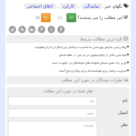
تگهای خبر:
نمایندگی
,
كاركرد
,
اخلاق اجتماعی
این مطلب را می پسندید؟
(0)
(1)
X
تازه ترین مطالب مرتبط
پیام رئیس سازمان بهزیستی به مناسبت درخشش ورزشکاران دارای معلولیت
جابه جایی بالاتر از ۵۴۵ میلیون تن بار طی ۱۱ ماهه امسال
وزیر راه: تامین مسکن خانواده های جانباختگان در اولویت است
ضرورت برنامه ریزی هوشمندانه برای برگزاری حج آینده
نظرات بینندگان در مورد این مطلب
نظر شما در مورد این مطلب
نام:
ایمیل:
نظر: