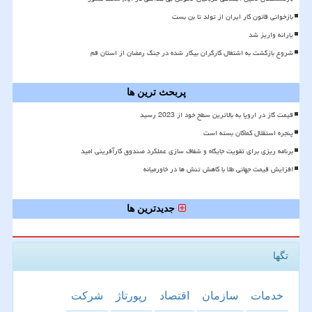
بازخوانی قانون کار ایران از تولد تا بن بست
یارانه واریز شد
شروع بازگشت به اشتغال کارگران بیکار شده در جنگ رمضان از استان قم
پربحث ترین ها
قیمت گاز در اروپا به بالاترین سطح خود از 2023 رسید
پنجره استقلال کماکان بسته است
برنامه ریزی برای تقویت جایگاه و شفاف سازی عملکرد صندوق کارآفرینی امید
افزایش قیمت جهانی طلا با کاهش تنش ها در خاورمیانه
جدیدترین ها
تگها
خدمات
سازمان
اقتصاد
رپورتاژ
شركت