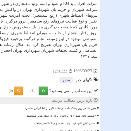
منزلت افراد باید اقدام شود و البته تولید ناهنجاری در ش
شركت شهربان و حریم بان شهرداری تهران در واكنش به كلی
نیروهای انضباط شهری (رفع سدمعبر)، تحت آمریت شهردار
جنس و نوع فعالیت نیروهای رفع سدمعبر، بروز درگیری با
مورد كلیپی كه با مبحث درگیری بین یك دستفروش جوان و ن
بروز رفتار ناهنجار از جانب ماموران انضباط شهری توسط
انضباطی موجود در این زمینه، انجام هرگونه برخورد فی
حریم بان شهرداری تهران تصریح كرد: به اطلاع رسانه ه
انضباطی و كمیته تخلفات شهربان شهرداری تهران احضار شد
شد. ۴۷۴۷
1396/09/23
12:41:33
تگهای خبر:
مدیر
این مطلب را می پسندید؟
(0)
(1)
تازه ترین مطالب مرتبط
عبور 25 میلیون بشکه نفت در هفته اخیر از خط فرضی محاصره
۹ کشتی حامل نفت و گاز با اجازه ایران از تنگه هرمز گذشتند
دشمن خیال خام دارد تولید نفت در جنگ کاهش نیافت
اتصال کارت سوخت به کارت بانکی به کجا رسید؟