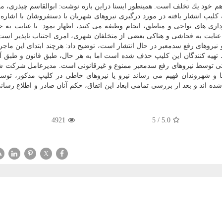
هر هم خود یك تخلف است. همینطور ایسنا دراین باره نوشت: ابوالقاسم چیذری، م
پ انتشار یافته در مورد درگیری نیروهای شهربان با دستفروشان با اشاره ب
ی های نواحی و مناطق، انجام وظیفه می كنند، اظهار نمود: با عنایت به
 عنایت به فحاشی و هتاكی بعضی از متخلفان شهری، امری اجتناب ناپذیر است
یروهای رفع سدمعبر در حال انتشار است، توضیح داد: هرچند ابتدای این ماجر
 تهیه كنندگان این كلیپ حذف شده است اما به هر حال، طبق قانون و طبق آئ
زیكی توسط نیروهای رفع سدمعبر ممنوع و غیرقانونی است. مدیرعامل شركت ش
ا و شهروندان فهیم می رساند نیرو یا نیروهای خاطی در كلیپ مذكور، توس
ه اند و بعد از بررسی تمامی ابعاد این اتفاق، حكم آنان صادر و اطلاع رسان
4921
5
/
5.0
X