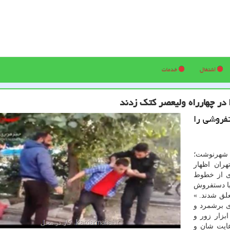
اشتغال
خدمات
 در چهارراه ولیعصر كتك زدند
تفروشی را
ز شهرنوشت؛
ران اظهار
ی از خطوط
با دستفروش
علق شدند. »
ی برشمرد و
بزار زور و
عایت شان و