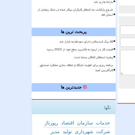
یارانه واریز شد
شروع بازگشت به اشتغال کارگران بیکار شده در جنگ رمضان از
استان قم
پربحث ترین ها
کالا برگ خردسالان دارای سوءتغذیه شارژ شد
قیمت گاز در اروپا به بالاترین سطح خود از 2023 رسید
پنجره استقلال کماکان بسته است
برنامه ریزی برای تقویت جایگاه و شفاف سازی عملکرد صندوق
کارآفرینی امید
جدیدترین ها
تگها
خدمات
سازمان
اقتصاد
رپورتاژ
شركت
شهرداری
تولید
مدیر