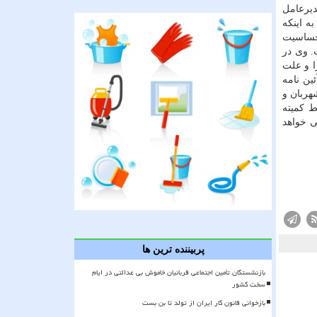
دیرعامل
ه اینكه
 حساسیت
. وی در
ا و علت
ین نامه
هربان و
ط كمیته
ی خواهد
پربیننده ترین ها
بازنشستگان تأمین اجتماعی قربانیان خاموش بی عدالتی در ایام
سخت کشور
بازخوانی قانون کار ایران از تولد تا بن بست