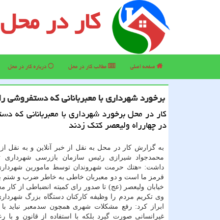
کار در محل
صفحه اصلی
مطالب كار در محل
درباره كار در محل
⁠برخورد شهرداری با معبربانانی كه دستفروشی را
كار در محل ⁠برخورد شهرداری با معبربانانی كه دس
در چهارراه ولیعصر كتك زدند
به گزارش كار در محل به نقل از خبر آنلاین و به نقل ا
محمدجواد شیرازی رئیس سازمان بازرسی شهرداری ته
داشت: «هتك حرمت شهروندان توسط مامورین شهردار
قرمز ما است و دو معبربان خاطی به خاطر ضرب و شتم 
خیابان ولیعصر (عج) تا صدور رای كمیته انضباطی از كار م
وی تكریم مردم را وظیفه كاركنان دستگاه بزرگ شهردار
ابراز كرد: رفع مشكلات شهری همچون سدمعبر نباید با ا
غیرانسانی صورت گیرد بلكه با استفاده از قانون و با ر