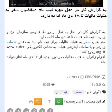
به گزارش كار در محل دوره ثبت نام متقاضیان سفر به
عتبات عالیات تا ۱۵ دی ماه ادامه دارد.
به گزارش كار در محل به نقل از روابط عمومی سازمان حج و
زیارت، ثبت نام عتبات تا ۱۵ دی ماه ادامه دارد.
متقاضیان
سفر
به عتبات عالیات برای ثبت نام باید به دفاتر
خدمات
زیارتی و یا سامانه اینترنتی عتبات به نشانی الكترونیكی www. atabat.
org. ir رجوع كنند.
اعزام زائران به عتبات عالیات در دوره جدید از ۱۶ دی ماه آغاز خواهد
شد.
1396/09/08
22:20:11
6028
5
/
5.0
تگهای خبر:
سفر
,
ثبت نام
این مطلب را می پسندید؟
(0)
(1)
X