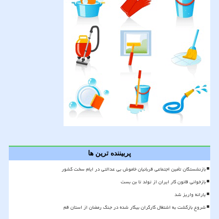
پربیننده ترین ها
بازنشستگان تأمین اجتماعی قربانیان خاموش بی عدالتی در ایام سخت کشور
بازخوانی قانون کار ایران از تولد تا بن بست
یارانه واریز شد
شروع بازگشت به اشتغال کارگران بیکار شده در جنگ رمضان از استان قم