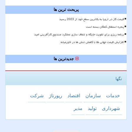
پربحث ترین ها
قیمت گاز در اروپا به بالاترین سطح خود از 2023 رسید
پنجره استقلال کماکان بسته است
برنامه ریزی برای تقویت جایگاه و شفاف سازی عملکرد صندوق کارآفرینی امید
افزایش قیمت جهانی طلا با کاهش تنش ها در خاورمیانه
جدیدترین ها
تگها
خدمات
سازمان
اقتصاد
رپورتاژ
شركت
شهرداری
تولید
مدیر