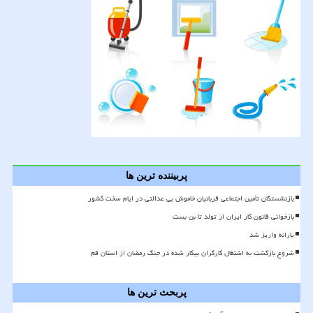
پربیننده ترین ها
بازنشستگان تأمین اجتماعی قربانیان خاموش بی عدالتی در ایام سخت کشور
بازخوانی قانون کار ایران از تولد تا بن بست
یارانه واریز شد
شروع بازگشت به اشتغال کارگران بیکار شده در جنگ رمضان از استان قم
پربحث ترین ها