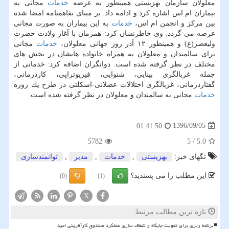
معلولان سازمان بهزیستی همینطور به عرضه
خدمات
مجانی به
بیماران ام اس اشاره كرد و ادامه داد: بر مبنای تفاهمنامه امضا شده
بین مركز و انجمن ام اس،
خدمات
به این بیماران به صورت مجانی
عرضه می گردد. وی خاطرنشان كرد: همزمان با آغاز ولادت حضرت
ولیعصر(ع) و همینطور ۱۲ آذر روز جهانی معلولان،
خدمات
مجانی
برای سالمندان و معلولان به همراه خانواده هایشان در بخش های
مختلف در نظر گرفته شده است. دواتگران اضافه كرد: خدماتی از
جمله غربالگری بینایی، شنوایی، فیزیوتراپی، كاردرمانی،
گفتاردرمانی، غربالگری اختلالات عضلانی-اسكلتی در طرح یك روزه
خدمات
مجانی به سالمندان و معلولان در نظر گرفته شده است.
1396/09/05
01:41:50
5782
5
/
5.0
تگهای خبر:
بهزیستی
,
خدمات
,
مدیر
,
توانمندسازی
این مطلب را می پسندید؟
(0)
(1)
X
تازه ترین مطالب مرتبط
برنامه ریزی برای تقویت جایگاه و شفاف سازی عملکرد صندوق کارآفرینی امید