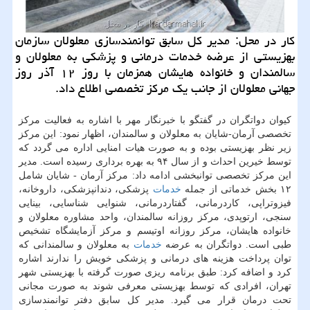
كار در محل: مدیر كل سابق توانمندسازی معلولان سازمان
بهزیستی از عرضه خدمات درمانی و پزشكی به معلولان و
سالمندان و خانواده هایشان همزمان با روز ۱۲ آذر روز
جهانی معلولان از جانب یك مركز تخصصی اطلاع داد.
كیوان دواتگران در گفتگو با خبرنگار مهر با اشاره به فعالیت مركز
تخصصی آرمان-شایان به معلولان و سالمندان، اظهار نمود: این مركز
زیر نظر بهزیستی بوده و به صورت هیات امنایی اداره می گردد كه
توسط خیرین احداث و از سال ۹۴ به بهره برداری رسیده است. مدیر
این مركز تخصصی توانبخشی ادامه داد: مركز آرمان - شایان شامل
۱۲ بخش خدماتی از جمله
خدمات
پزشكی، دندانپزشكی، داروخانه،
فیزوتراپی، كاردرمانی، گفتاردرمانی، شنوایی شناسایی، بینایی
سنجی، ارتوپدی، مركز روزانه سالمندان، واحد مشاوره معلولان و
خانواده هایشان، مركز روزانه اوتیسم و مركز آزمایشگاه تشخیص
طبی است. دواتگران به عرضه
خدمات
به معلولان و سالمندانی كه
توان پرداخت هزینه های درمانی و پزشكی خویش را ندارند اشاره
كرد و اضافه كرد: طبق برنامه ریزی صورت گرفته با بهزیستی شهر
تهران، افرادی كه توسط بهزیستی معرفی شوند به صورت مجانی
تحت درمان قرار می گیرد. مدیر كل سابق دفتر توانمندسازی