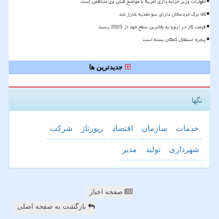
اظهارات وزیر خزانه داری آمریکا با مواضع قبلی وی متناقض است
کالا برگ خردسالان دارای سوءتغذیه شارژ شد
قیمت گاز در اروپا به بالاترین سطح خود از 2023 رسید
پنجره استقلال کماکان بسته است
جدیدترین ها
تگها
خدمات
سازمان
اقتصاد
رپورتاژ
شركت
شهرداری
تولید
مدیر
صفحه اخبار
بازگشت به صفحه اصلی