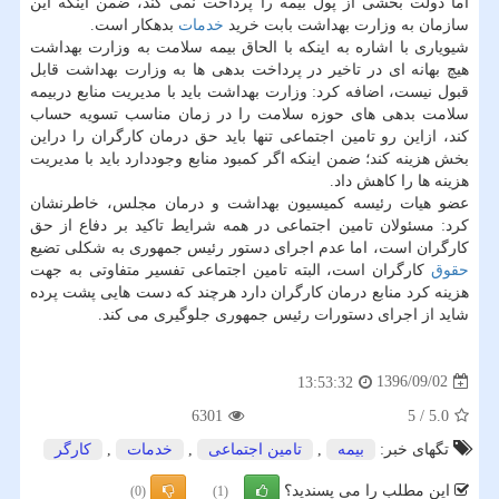
اما دولت بخشی از پول بیمه را پرداخت نمی كند، ضمن اینكه این
سازمان به وزارت بهداشت بابت خرید
خدمات
بدهكار است.
شیویاری با اشاره به اینكه با الحاق بیمه سلامت به وزارت بهداشت
هیچ بهانه ای در تاخیر در پرداخت بدهی ها به وزارت بهداشت قابل
قبول نیست، اضافه كرد: وزارت بهداشت باید با مدیریت منابع دربیمه
سلامت بدهی های حوزه سلامت را در زمان مناسب تسویه حساب
كند، ازاین رو تامین اجتماعی تنها باید حق درمان كارگران را دراین
بخش هزینه كند؛ ضمن اینكه اگر كمبود منابع وجوددارد باید با مدیریت
هزینه ها را كاهش داد.
عضو هیات رئیسه كمیسیون بهداشت و درمان مجلس، خاطرنشان
كرد: مسئولان تامین اجتماعی در همه شرایط تاكید بر دفاع از حق
كارگران است، اما عدم اجرای دستور رئیس جمهوری به شكلی تضیع
حقوق
كارگران است، البته تامین اجتماعی تفسیر متفاوتی به جهت
هزینه كرد منابع درمان كارگران دارد هرچند كه دست هایی پشت پرده
شاید از اجرای دستورات رئیس جمهوری جلوگیری می كند.
1396/09/02
13:53:32
6301
5
/
5.0
تگهای خبر:
بیمه
,
تامین اجتماعی
,
خدمات
,
كارگر
این مطلب را می پسندید؟
(0)
(1)