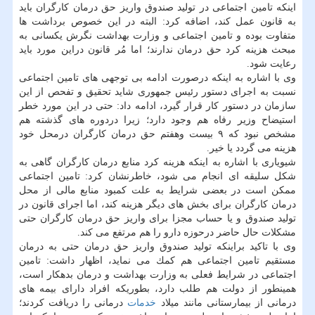
اینكه تامین اجتماعی در تولید صندوق واریز حق درمان كارگران باید
به قانون عمل كند، اضافه كرد: البته در این خصوص برداشت ها
متفاوت بوده و تامین اجتماعی و وزارت بهداشت نگرش یكسانی به
مبحث هزینه كرد حق درمان ندارند؛ اما مُر قانون دراین مورد باید
رعایت شود.
وی با اشاره به اینكه درصورت ادامه بی توجهی های تامین اجتماعی
نسبت به اجرای دستور رئیس جمهوری شاید تحقیق و تفحص از این
سازمان در دستور كار قرار گیرد، ادامه داد: حتی در این مورد خطر
استیضاح وزیر رفاه هم وجود دارد؛ زیرا دردوره های گذشته هم
مشخص نبود كه ۹ بیست وهفتم حق درمان كارگران درمحل خود
هزینه می گردد یا خیر.
شیویاری با اشاره به اینكه هزینه كرد منابع درمان كارگران گاهی به
شكل سلیقه ای انجام می شود، خاطرنشان كرد: تامین اجتماعی
ممكن است در بعضی شرایط به علت كمبود منابع مالی از محل
درمان كارگران برای بخش های دیگر هزینه كند، اما اجرای قانون در
تولید صندوق و یا حساب مجزا برای واریز حق درمان كارگران حتی
مشكلات حال حاضر درحوزه دارو را هم مرتفع می كند.
وی با تاكید براینكه تولید صندوق واریز حق درمان حتی به درمان
مستقیم تامین اجتماعی هم كمك می نماید، اظهار داشت: تامین
اجتماعی در شرایط فعلی به وزارت بهداشت و درمان بدهكار است،
همینطور از دولت هم طلب دارد، بطوریكه افراد دارای بیمه های
درمانی از بیمارستانی مانند میلاد
خدمات
درمانی را دریافت كردند؛