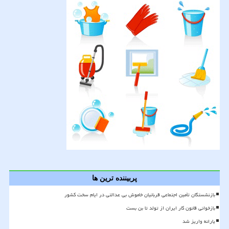
پربیننده ترین ها
بازنشستگان تأمین اجتماعی قربانیان خاموش بی عدالتی در ایام سخت کشور
بازخوانی قانون کار ایران از تولد تا بن بست
یارانه واریز شد