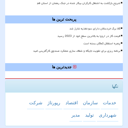
شروع بازگشت به اشتغال کارگران بیکار شده در جنگ رمضان از استان قم
پربحث ترین ها
کالا برگ خردسالان دارای سوءتغذیه شارژ شد
قیمت گاز در اروپا به بالاترین سطح خود از 2023 رسید
پنجره استقلال کماکان بسته است
برنامه ریزی برای تقویت جایگاه و شفاف سازی عملکرد صندوق کارآفرینی امید
جدیدترین ها
تگها
خدمات
سازمان
اقتصاد
رپورتاژ
شركت
شهرداری
تولید
مدیر