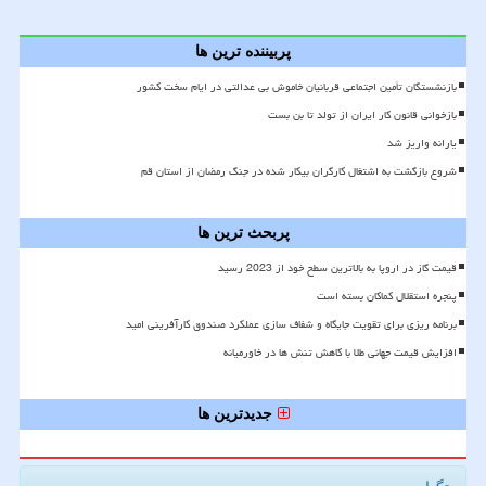
پربیننده ترین ها
بازنشستگان تأمین اجتماعی قربانیان خاموش بی عدالتی در ایام سخت کشور
بازخوانی قانون کار ایران از تولد تا بن بست
یارانه واریز شد
شروع بازگشت به اشتغال کارگران بیکار شده در جنگ رمضان از استان قم
پربحث ترین ها
قیمت گاز در اروپا به بالاترین سطح خود از 2023 رسید
پنجره استقلال کماکان بسته است
برنامه ریزی برای تقویت جایگاه و شفاف سازی عملکرد صندوق کارآفرینی امید
افزایش قیمت جهانی طلا با کاهش تنش ها در خاورمیانه
جدیدترین ها