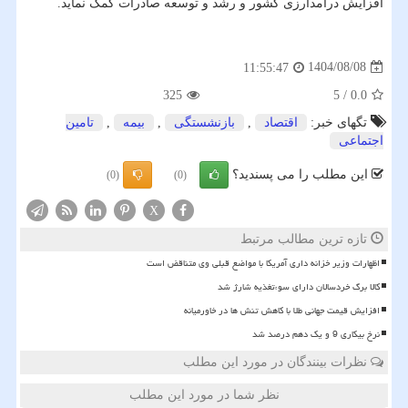
افزایش درآمدارزی کشور و رشد و توسعه صادرات کمک نماید.
1404/08/08
11:55:47
325
5
/
0.0
تگهای خبر:
اقتصاد
,
بازنشستگی
,
بیمه
,
تامین
اجتماعی
این مطلب را می پسندید؟
(0)
(0)
X
تازه ترین مطالب مرتبط
اظهارات وزیر خزانه داری آمریکا با مواضع قبلی وی متناقض است
کالا برگ خردسالان دارای سوءتغذیه شارژ شد
افزایش قیمت جهانی طلا با کاهش تنش ها در خاورمیانه
نرخ بیکاری 9 و یک دهم درصد شد
نظرات بینندگان در مورد این مطلب
نظر شما در مورد این مطلب