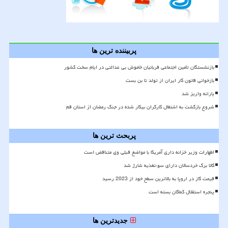
پربیننده ترین ها
بازنشستگان تأمین اجتماعی قربانیان خاموش بی عدالتی در ایام سخت کشور
بازخوانی قانون کار ایران از تولد تا بن بست
یارانه واریز شد
شروع بازگشت به اشتغال کارگران بیکار شده در جنگ رمضان از استان قم
پربحث ترین ها
اظهارات وزیر خزانه داری آمریکا با مواضع قبلی وی متناقض است
کالا برگ خردسالان دارای سوءتغذیه شارژ شد
قیمت گاز در اروپا به بالاترین سطح خود از 2023 رسید
پنجره استقلال کماکان بسته است
جدیدترین ها