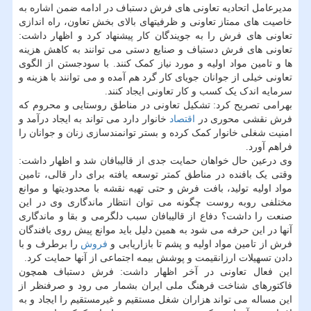
مدیرعامل اتحادیه تعاونی های فرش دستباف در ادامه ضمن اشاره به
خاصیت های ممتاز تعاونی و ظرفیتهای بالای بخش تعاون، راه اندازی
تعاونی های فرش را به جویندگان کار پیشنهاد کرد و اظهار داشت:
تعاونی های فرش دستباف و صنایع دستی می توانند به کاهش هزینه
ها و تامین مواد اولیه و مورد نیاز کمک کنند. با سودجستن از الگوی
تعاونی خیلی از جوانان جویای کار گرد هم آمده و می توانند با هزینه و
سرمایه اندک یک کسب و کار تعاونی ایجاد کنند.
بهرامی تصریح کرد: تشکیل تعاونی در مناطق روستایی و محروم که
فرش نقشی محوری در
اقتصاد
خانوار دارد می تواند به ایجاد درآمد و
امنیت شغلی خانوار کمک کرده و بستر توانمندسازی زنان و جوانان را
فراهم آورد.
وی درعین حال خواهان حمایت جدی از قالیبافان شد و اظهار داشت:
وقتی یک بافنده در مناطق کمتر توسعه یافته برای دار قالی، تامین
مواد اولیه تولید، بافت فرش و حتی تهیه نقشه با محدودیتها و موانع
مختلفی روبه روست چگونه می توان انتظار ماندگاری وی در این
صنعت را داشت؟ دفاع از قالیبافان سبب دلگرمی و بقا و ماندگاری
آنها در این حرفه می شود به همین دلیل باید موانع پیش روی بافندگان
فرش از تامین مواد اولیه و پشم تا بازاریابی و
فروش
را برطرف و با
دادن تسهیلات ارزانقیمت و پوشش بیمه اجتماعی از آنها حمایت کرد.
این فعال تعاونی در آخر اظهار داشت: فرش دستباف همچون
فاکتورهای شناخت فرهنگ ملی ایران بشمار می رود و صرفنظر از
این مساله می تواند هزاران شغل مستقیم و غیرمستقیم را ایجاد و به