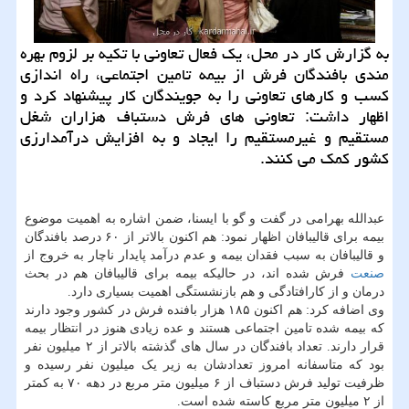
به گزارش کار در محل، یک فعال تعاونی با تکیه بر لزوم بهره
مندی بافندگان فرش از بیمه تامین اجتماعی، راه اندازی
کسب و کارهای تعاونی را به جویندگان کار پیشنهاد کرد و
اظهار داشت: تعاونی های فرش دستباف هزاران شغل
مستقیم و غیرمستقیم را ایجاد و به افزایش درآمدارزی
کشور کمک می کنند.
عبدالله بهرامی در گفت و گو با ایسنا، ضمن اشاره به اهمیت موضوع
بیمه برای قالیبافان اظهار نمود: هم اکنون بالاتر از ۶۰ درصد بافندگان
و قالیبافان به سبب فقدان بیمه و عدم درآمد پایدار ناچار به خروج از
صنعت
فرش شده اند، در حالیکه بیمه برای قالیبافان هم در بحث
درمان و از کارافتادگی و هم بازنشستگی اهمیت بسیاری دارد.
وی اضافه کرد: هم اکنون ۱۸۵ هزار بافنده فرش در کشور وجود دارند
که بیمه شده تامین اجتماعی هستند و عده زیادی هنوز در انتظار بیمه
قرار دارند. تعداد بافندگان در سال های گذشته بالاتر از ۲ میلیون نفر
بود که متاسفانه امروز تعدادشان به زیر یک میلیون نفر رسیده و
ظرفیت تولید فرش دستباف از ۶ میلیون متر مربع در دهه ۷۰ به کمتر
از ۲ میلیون متر مربع کاسته شده است.