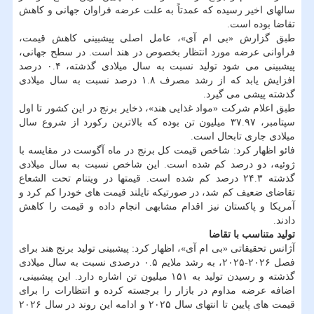
سالهای اخیر رسیده که عمدتاً به علت عرضه فراوان جهانی و کاهش
تقاضا بوده است.
طبق گزارش «بی ام آی»، عامل اصلی پیشبینی کاهش قیمت،
فراوانی عرضه مورد انتظار بخصوص در هند است. در سطح جهانی،
پیشبینی می شود تولید نسبت به سال میلادی گذشته، ۰.۴ درصد
افزایش یابد که از رشد مصرف ۱.۸ درصد نسبت به سال میلادی
گذشته پیشی می گیرد.
طبق اعلام شرکت «مواد غذایی هند»، ذخایر برنج در این کشور تا اول
سپتامبر، ۳۷.۹۷ میلیون تن بوده که بالاترین رکورد از شروع سال
میلادی جاری تابحال است.
فائو اظهار کرد: شاخص قیمت کل برنج در ماه آگوست در مقایسه با
ژوئیه، دو درصد کم شده است. این شاخص نسبت به سال میلادی
گذشته ۲۴.۳ درصد کم شده است. قیمتها در ویتنام تحت الشعاع
تقاضای ضعیف کم شد، در صورتیکه تایلند قیمت های خودرا کم کرد و
آمریکا و پاکستان نیز اقدام مشابهی انجام داده و قیمت را کاهش
دادند.
تولید متناسب با تقاضا
آژانس تحقیقاتی «بی ام آی»، اظهار کرد: پیشبینی تولید برنج هند برای
فصل ۲۰۲۶-۲۰۲۵، به رشد ملایم ۰.۵ درصدی نسبت به سال میلادی
گذشته و رسیدن تولید به ۱۵۱ میلیون تن اشاره دارد. این پیشبینی،
اضافه عرضه مداوم در بازار را برجسته کرده و انتظارات را برای
قیمت های پایین تا انتهای سال ۲۰۲۵ و ادامه این روند در سال ۲۰۲۶