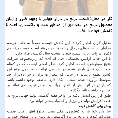
کار در محل: قیمت برنج در بازار جهانی با وجود ضرر و زیان
محصول برنج در تعدادی از مناطق هند و پاکستان، احتمالاً
کاهش خواهد یافت.
تحلیل گران اظهار کردند: این کاهش قیمت، عمدتاً به علت عرضه
فراوان در کشورهای درحال رشد، بخصوص هند است. قیمت برنج هم
اکنون در پایین ترین سطح خود در هشت سال گذشته، قرار دارد.
با این حال، آژانس تحقیقاتی «بی ام آی» که زیرمجموعه شرکت
«فیچ سولوشن» است، اظهار کرد: خطر اصلی اینست که در کوتاه
مدت، یک فصل بارش شدید در هند می تواند به محصول برنج این
کشور لطمه برساند. در حالی که انتظارات برای بارش بالاتر از حد
متوسط برآورده شده است، امکان دارد مناطقی وجود داشته باشد
که بارش در آنها بیش از اندازه زیاد بوده و در نهایت می تواند بر
میزان برداشت تاثیر بگذارد.
طبق گزارش انتشار یافته در اواخر هفته گذشته، تولید جهانی برنج به
علت افزایش تولید در برزیل و کلمبیا، بیشتر خواهد بود.
پیش بینی کاهش قیمت
سازمان
خواربار و کشاورزی ملل متحد (فائو) اظهار کرد: قیمت
صادرات گندم و برنج در ماه آگوست، به پایین ترین سطح خود در