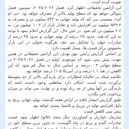
تقویت کرده است.
این آژانس تحقیقاتی اظهار کرد: فصل ۲۰۲۶-۲۰۲۵، سومین فصل
متوالی خواهد بود که سطح تولید بالاتر از مصرف خواهد بود. «بی ام
آی»، پیشبینی می کند که تولید جهانی به ۵۴۲ میلیون تن و مصرف به
۵۳۹.۴ میلیون تن افزایش یابد و تعادل بازار از ۱۰.۲ میلیون تن، به
۲.۶ میلیون تن کم شود. در عین حال، این گزارش اعلام نمود با توجه
به این که هند، حدود ۲۵ درصد از تولید جهانی و حدود ۳۵ درصد از
صادرات جهان را تشکیل می دهد، هرگونه تحولی در این بازار
بخصوص برای قیمت ها، بسیار اهمیت دارد.
بر اساس گزارش رایس نیوز تودی، این آژانس تحقیقاتی در همین
جهت، پیش بینی نمود که موجودی اولیه در فصل ۲۰۲۶-۲۰۲۵ در
سطح جهانی ۰.۳ درصد بر اساس سال به سال کم شود که این
کاهش در هند ۱.۱ درصد و در آمریکا ۱۱.۵ درصد خواهد بود.
خلاصه اینکه در حالیکه انتظارات برای بارندگی بالاتر از حد متوسط
برآورده شده است، امکان دارد مناطقی وجود داشته باشد که
بارندگی در آنها بیش از حد زیاد بوده و در نهایت می تواند بر میزان
برداشت تاثیر بگذارد.
طبق گزارش انتشار یافته در اواخر هفته گذشته، تولید جهانی برنج به
دلیل افزایش تولید در برزیل و کلمبیا، بیشتر خواهد بود.
پیش بینی کاهش قیمت
سازمان خواربار و کشاورزی ملل متحد (فائو) اظهار نمود: قیمت
صادرات گندم و برنج در ماه آگوست، به پایین ترین سطح خود در
سالیان اخیر رسیده که عمدتا به دلیل عرضه فراوان جهانی و کاهش