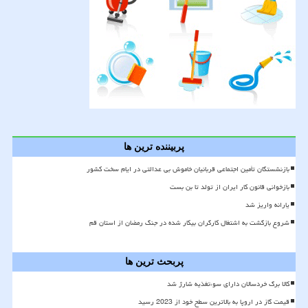
پربیننده ترین ها
بازنشستگان تأمین اجتماعی قربانیان خاموش بی عدالتی در ایام سخت کشور
بازخوانی قانون کار ایران از تولد تا بن بست
یارانه واریز شد
شروع بازگشت به اشتغال کارگران بیکار شده در جنگ رمضان از استان قم
پربحث ترین ها
کالا برگ خردسالان دارای سوءتغذیه شارژ شد
قیمت گاز در اروپا به بالاترین سطح خود از 2023 رسید