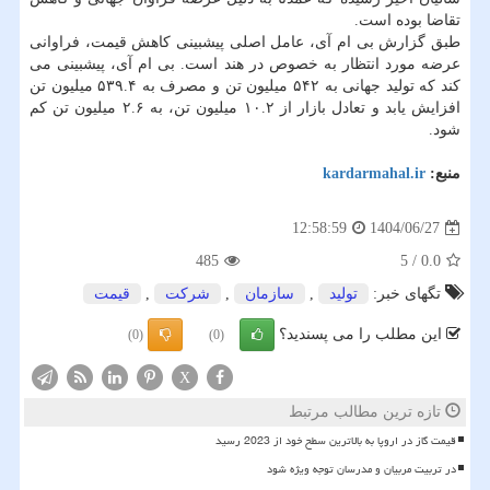
تقاضا بوده است.
طبق گزارش بی ام آی، عامل اصلی پیشبینی کاهش قیمت، فراوانی
عرضه مورد انتظار به خصوص در هند است. بی ام آی، پیشبینی می
کند که تولید جهانی به ۵۴۲ میلیون تن و مصرف به ۵۳۹.۴ میلیون تن
افزایش یابد و تعادل بازار از ۱۰.۲ میلیون تن، به ۲.۶ میلیون تن کم
شود.
منبع:
kardarmahal.ir
1404/06/27
12:58:59
485
5
/
0.0
تگهای خبر:
تولید
,
سازمان
,
شركت
,
قیمت
این مطلب را می پسندید؟
(0)
(0)
X
تازه ترین مطالب مرتبط
قیمت گاز در اروپا به بالاترین سطح خود از 2023 رسید
در تربیت مربیان و مدرسان توجه ویژه شود