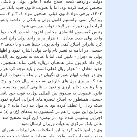
دولت دوازدهم لایحه اصلاح ماده ۱ قانون پو
مجلس عرضه کرده بود، اما با تصویب قانون جدید بانک مر
۱۴۰۲، برخی مواد ق
رو دیگر نمی توانستیم قانون پولی و بانکی را داشته باشیم
اثرات این تغییرات بر لایحه دولت بررسی شود.
واحد پولی جدید معادل ۱۰ هزار برابر 
کرد بنابراین اصلاح کمی واحد پولی حفظ شده و با حذف ۴ صفر، «واحد پولی جدید» برابر با ۱۰ هزار ریال فعلی می شود.
حسینی در ادامه به تغییر نام واحد پولی اشاره نمود و اظها
رای داد نام پول ملی همچنان «ریال» باقی بماند. همچنین،
جدید معادل ۱۰ هزار ریال فعلی است و باید توجه کرد هر ریال جدید معادل ۱۰۰ قِران خواهد بود.
وی در جواب ابهام شورای نگهبان در رابطه با تعهدات ایران
شد که برابری پول های خارجی نسبت به ریال جدید و نرخ 
و با رعایت ذخایر ارزی و تعهدات قانونی کشور محاسبه ش
قانون عضویت به صندوق بین المللی پول به قوت خود باقی ب
اجرایی پیشبینی شده بود. در تبصره این گونه تصحیح شد که
عالی بانک مرکزی به هیأت وزیران ارسال شود.
صفر و تغییرات کمی واحد پولی مطابق پیشنهاد دولت و مصوب