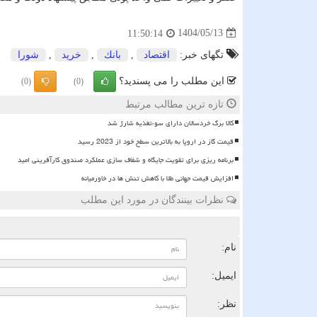
1404/05/13
11:50:14
تگهای خبر:
اقتصاد
,
بانك
,
خرید
,
شورا
این مطلب را می پسندید؟
(0)
(0)
تازه ترین مطالب مرتبط
کالا برگ خردسالان دارای سوءتغذیه شارژ شد
قیمت گاز در اروپا به بالاترین سطح خود از 2023 رسید
برنامه ریزی برای تقویت جایگاه و شفاف سازی عملکرد صندوق کارآفرینی امید
افزایش قیمت جهانی طلا با کاهش تنش ها در خاورمیانه
نظرات بینندگان در مورد این مطلب
ن
نام:
ایمیل:
نظر: