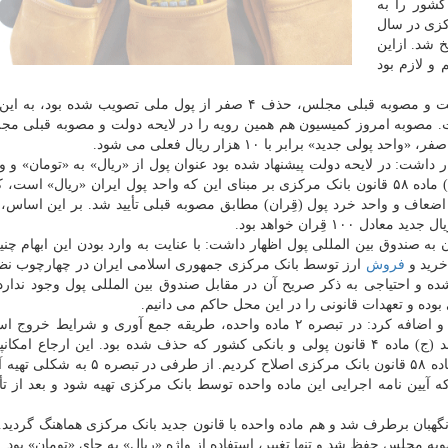
لی و بانکی کشور را به
کزی در سال
انون قبلی، همچون مواد ۱، ۳ و ۴، نسخ شد. ازاین
 و لازم بود
رئیس کمیسیون اقتصادی مجلس افزود: البته در لایحه دولت و مصوبه قبلی مجلس، حذف ۴ صفر از پول ملی تصویب شده
واحد پولی رایج است. مصوبه امروز کمیسیون هم همین رویه را در لایحه دولت و مصوبه قبلی م
ر داشت: در لایحه دولت پیشنهاد شده بود عنوان پول از «ریال» به «تومان» و وا
پولی به «قِران» تغییر کند، اما با عنایت به تصریح بند (الف) ماده ۵۸ قانون بانک مرکزی بر مبنای این که واحد پول ایران «ریال
 اضعاف و واحد خرد پول (قِران) مطابق مصوبه قبلی تأیید شد. بر این اساس، 
 به صندوق بین المللی پول اظهار داشت: با عنایت به وارد بودن این ابهام چنی
خرید و
فروش
ارز توسط بانک مرکزی جمهوری اسلامی ایران در چهارچوب نظ
ده و احتیاجی به ذکر صریح آن در مقابل صندوق بین المللی پول وجود ندارد
وده و تعهدات قانونی را در این محل حاکم می دانیم.
حسینی همینطور به اصلاح تبصره های اجرایی اشاره نمود و اضافه کرد: در تبصره ۲ ماده واحده، طریقه جمع آوری و شر
سکه ریال را عطف کرده بود به مواد بند (ب) ماده ۳ و بند (ج) ماده ۴ قانون پولی و بانکی کشور که حذف شده بود. این ارجاع 
بنابراین این مورد را هم در کمیسیون به بندهای (خ) و (د) ماده ۵۸ قانون بانک مرکزی اصلاح کر
 آیین نامه اجرایی این ماده واحده توسط بانک مرکزی تهیه شود و بعد از تأی
ه مجلس حفظ شد و تنها تغییر، استفاده از واژه «ریال» به جای «تومان» بود.