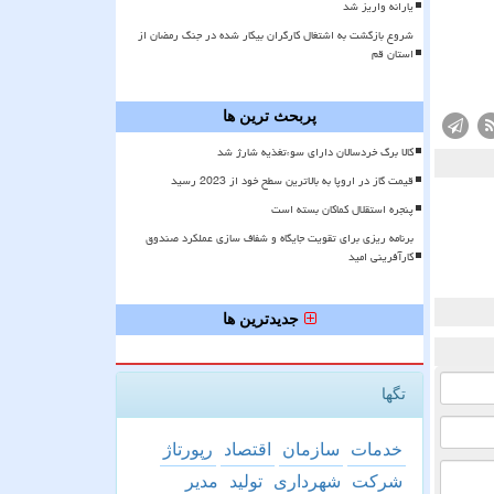
یارانه واریز شد
شروع بازگشت به اشتغال کارگران بیکار شده در جنگ رمضان از
استان قم
پربحث ترین ها
کالا برگ خردسالان دارای سوءتغذیه شارژ شد
قیمت گاز در اروپا به بالاترین سطح خود از 2023 رسید
پنجره استقلال کماکان بسته است
برنامه ریزی برای تقویت جایگاه و شفاف سازی عملکرد صندوق
کارآفرینی امید
جدیدترین ها
تگها
خدمات
سازمان
اقتصاد
رپورتاژ
شركت
شهرداری
تولید
مدیر