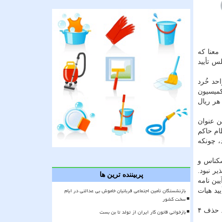
 بود، به این معنا که
جلس تأیید
حد خُرد
» است، کمیسیون
هر ریال
ن عنوان
ام حاکم
، چونکه
ایط خروج اسکناس و
امکانپذیر نبود.
پربیننده ترین ها
دیم. از طرفی در تبصره ۵ به شکلی تهیه آیین نامه
بازنشستگان تأمین اجتماعی قربانیان خاموش بی عدالتی در ایام
ید هیات
سخت کشور
وی در انتها تاکید کرد: با این اصلاحات، هم ایرادات شورای نگهبان برطرف شد و هم ماده واحده با قانون جدید بانک مرکزی هماهنگ گردید. حذف ۴
بازخوانی قانون کار ایران از تولد تا بن بست