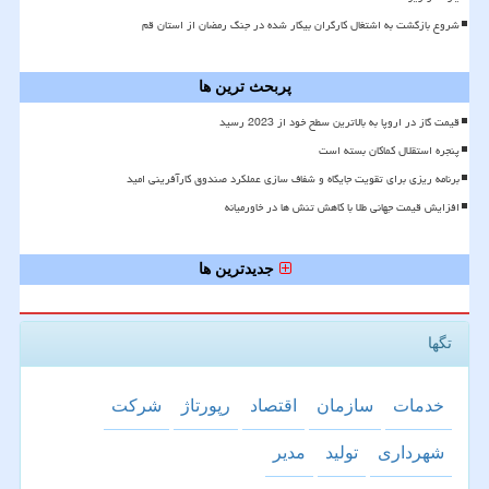
شروع بازگشت به اشتغال کارگران بیکار شده در جنگ رمضان از استان قم
پربحث ترین ها
قیمت گاز در اروپا به بالاترین سطح خود از 2023 رسید
پنجره استقلال کماکان بسته است
برنامه ریزی برای تقویت جایگاه و شفاف سازی عملکرد صندوق کارآفرینی امید
افزایش قیمت جهانی طلا با کاهش تنش ها در خاورمیانه
جدیدترین ها
تگها
خدمات
سازمان
اقتصاد
رپورتاژ
شركت
شهرداری
تولید
مدیر