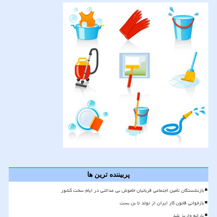
پربیننده ترین ها
بازنشستگان تأمین اجتماعی قربانیان خاموش بی عدالتی در ایام سخت کشور
بازخوانی قانون کار ایران از تولد تا بن بست
یارانه واریز شد