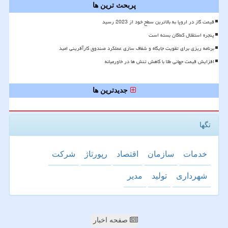
پربحث ترین ها
قیمت گاز در اروپا به بالاترین سطح خود از 2023 رسید
پنجره استقلال کماکان بسته است
برنامه ریزی برای تقویت جایگاه و شفاف سازی عملکرد صندوق کارآفرینی امید
افزایش قیمت جهانی طلا با کاهش تنش ها در خاورمیانه
جدیدترین ها
تگها
خدمات
سازمان
اقتصاد
رپورتاژ
شركت
شهرداری
تولید
مدیر
صفحه اخبار