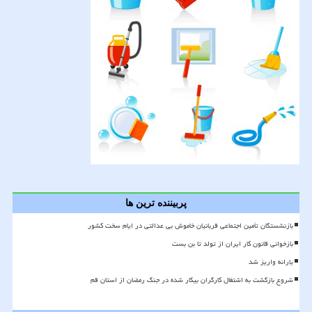
پربیننده ترین ها
بازنشستگان تأمین اجتماعی قربانیان خاموش بی عدالتی در ایام سخت کشور
بازخوانی قانون کار ایران از تولد تا بن بست
یارانه واریز شد
شروع بازگشت به اشتغال کارگران بیکار شده در جنگ رمضان از استان قم