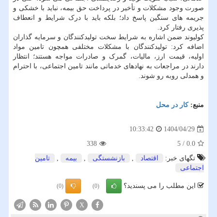
صورت وجود مشکلات و تأخیر در پرداخت حق بیمه، نباید با خشکی و
جریمه های سنگین پاسخ داد؛ بلکه باید با درک شرایط و انعطاف
پذیری رفتار کرد.
کولیوند ضمن اشاره به شرایط سخت تولیدکنندگان و سرمایه گذاران
اضافه کرد: تولیدکنندگان با مشکلات مختلفی همچون تامین مواد
اولیه، قیمت ارز، مالیات، گمرک و صادرات مواجه هستند؛ انتظار
دارند در مراجعات به نهادهای خدماتی مانند تامین اجتماعی، با احترام
و همدلی روبه رو شوند.
منبع:
كار در محل
1404/04/29
10:33:42
338
5
/
0.0
تگهای خبر:
اقتصاد
,
بازنشستگی
,
بیمه
,
تامین
اجتماعی
این مطلب را می پسندید؟
(0)
(0)
X