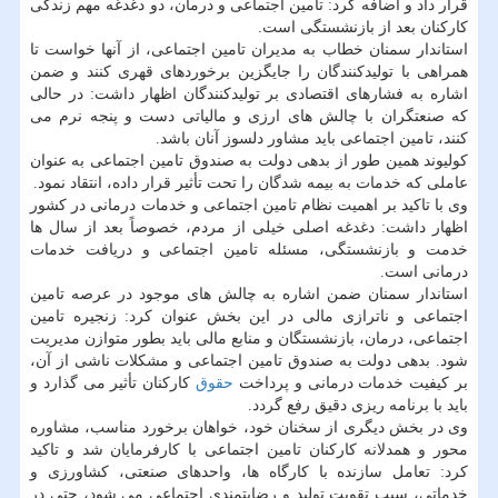
قرار داد و اضافه کرد: تامین اجتماعی و درمان، دو دغدغه مهم زندگی
کارکنان بعد از بازنشستگی است.
استاندار سمنان خطاب به مدیران تامین اجتماعی، از آنها خواست تا
همراهی با تولیدکنندگان را جایگزین برخوردهای قهری کنند و ضمن
اشاره به فشارهای اقتصادی بر تولیدکنندگان اظهار داشت: در حالی
که صنعتگران با چالش های ارزی و مالیاتی دست و پنجه نرم می
کنند، تامین اجتماعی باید مشاور دلسوز آنان باشد.
کولیوند همین طور از بدهی دولت به صندوق تامین اجتماعی به عنوان
عاملی که خدمات به بیمه شدگان را تحت تأثیر قرار داده، انتقاد نمود.
وی با تاکید بر اهمیت نظام تامین اجتماعی و خدمات درمانی در کشور
اظهار داشت: دغدغه اصلی خیلی از مردم، خصوصاً بعد از سال ها
خدمت و بازنشستگی، مسئله تامین اجتماعی و دریافت خدمات
درمانی است.
استاندار سمنان ضمن اشاره به چالش های موجود در عرصه تامین
اجتماعی و ناترازی مالی در این بخش عنوان کرد: زنجیره تامین
اجتماعی، درمان، بازنشستگان و منابع مالی باید بطور متوازن مدیریت
شود. بدهی دولت به صندوق تامین اجتماعی و مشکلات ناشی از آن،
بر کیفیت خدمات درمانی و پرداخت
حقوق
کارکنان تأثیر می گذارد و
باید با برنامه ریزی دقیق رفع گردد.
وی در بخش دیگری از سخنان خود، خواهان برخورد مناسب، مشاوره
محور و همدلانه کارکنان تامین اجتماعی با کارفرمایان شد و تاکید
کرد: تعامل سازنده با کارگاه ها، واحدهای صنعتی، کشاورزی و
خدماتی، سبب تقویت تولید و رضایتمندی اجتماعی می شود، حتی در