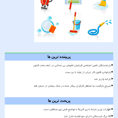
پربیننده ترین ها
بازنشستگان تأمین اجتماعی قربانیان خاموش بی عدالتی در ایام سخت کشور
بازخوانی قانون کار ایران از تولد تا بن بست
یارانه واریز شد
شروع بازگشت به اشتغال کارگران بیکار شده در جنگ رمضان از استان قم
پربحث ترین ها
اظهارات وزیر خزانه داری آمریکا با مواضع قبلی وی متناقض است
کالا برگ خردسالان دارای سوءتغذیه شارژ شد