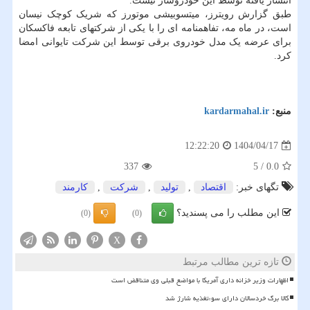
انتشار یافته توسط این خودروساز نیست.
طبق گزارش رویترز، میتسوبیشی موتورز که شریک کوچک نیسان
است، در ماه مه، تفاهمنامه ای را با یکی از شرکتهای تابعه فاکسکان
برای عرضه یک مدل خودروی برقی توسط این شرکت تایوانی امضا
کرد.
منبع:
kardarmahal.ir
1404/04/17
12:22:20
337
5
/
0.0
تگهای خبر:
اقتصاد
,
تولید
,
شركت
,
كارمند
این مطلب را می پسندید؟
(0)
(0)
X
تازه ترین مطالب مرتبط
اظهارات وزیر خزانه داری آمریکا با مواضع قبلی وی متناقض است
کالا برگ خردسالان دارای سوءتغذیه شارژ شد