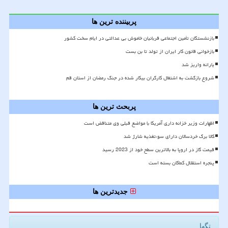
پربیننده ترین ها
بازنشستگان تأمین اجتماعی قربانیان خاموش بی عدالتی در ایام سخت کشور
بازخوانی قانون کار ایران از تولد تا بن بست
یارانه واریز شد
شروع بازگشت به اشتغال کارگران بیکار شده در جنگ رمضان از استان قم
پربحث ترین ها
اظهارات وزیر خزانه داری آمریکا با مواضع قبلی وی متناقض است
کالا برگ خردسالان دارای سوءتغذیه شارژ شد
قیمت گاز در اروپا به بالاترین سطح خود از 2023 رسید
پنجره استقلال کماکان بسته است
جدیدترین ها
تگها