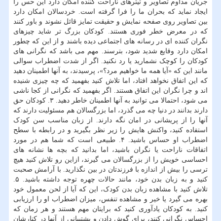
جریان مداوم تصاویر و تیترهای ناراحت کننده امکان دارد این حس را
ایجاد نماید که بحران ما را فرا گرفته است. خردسالان امکان دارد
بین تصاویر روی صفحه نمایش و حقیقت تمایز قائل نشوند و باور کنند
که در معرض خطر فوری هستند. کودکان بزرگ تر شاید چیزهای
نگران کننده ای در رسانه های اجتماعی دیده باشند و از این که چطور
امکان دارد وقایع شدید شود، بترسند. مهم می باشد که نگرانی های
کودکان را کوچک نشمارید یا رد نکنید. اگر از شدت اضطراب سوالی
مانند این که «آیا همه ما خواهیم مرد؟»، پرسیدند، به آنها اطمینان دهید
که این اتفاق نخواهد افتاد، اما تلاش کنید بفهمید که چه چیزی شنیده
اند و چرا نگران این اتفاق هستند. اگر بفهمید که نگرانی از کجا ناشی
می شود، احتمالا می توانید به آنها اطمینان خاطر دهید. ۳. کودکان حق
دارند بدانند در دنیا چه می گذرد، اما بزرگسالان هم مسئولیت دارند که
آنها را از پریشانی در امان نگه دارند. از زبان مناسب سن کودک
استفاده کنید، واکنش هایش را زیر نظر بگیرید و در رابطه با سطح
اضطراب او حساس باشید. ۴. طبیعی است که شما هم در مورد
اتفاقات ناراحت یا نگران باشید، اما بدانید که بچه ها نشانه های
احساسی خویش را از بزرگسالان می گیرند، ازاین رو تلاش کنید هیچ
ترسی را بیش از اندازه با فرزندتان در بین نگذارید. با آرامش صحبت
کنید و به زبان بدن خود، مانند حالات چهره توجه داشته باشید. ۵.
تلاش کنید با مشاهده زبان بدن کودک، این که آیا از لحن معمول خود
بهره می گیرد یا خیر و مشاهده تنفس، میزان اضطراب او را ارزیابی
کنید. به کودکان یادآوری کنید که برایتان مهم هستند و هر زمان که
احساس نگرانی کنند، برای گوش دادن و پشتیبانی از آنها در کنارشان