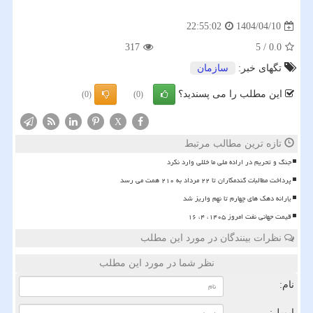
1404/04/10
22:55:02
317
5
/
0.0
تگهای خبر:
سازمان
این مطلب را می پسندید؟
(0)
(0)
X
تازه ترین مطالب مرتبط
جنگ و تحریم در اراده ملی ما خللی وارد نکرد
پرداخت مطالبات گندمکاران تا ۲۲ مرداد به ۲۱۰ همت می رسد
یارانه دهک های چهارم تا نهم واریز شد
قیمت جهانی نفت امروز ۱۴۰۵، ۴، ۱۶
نظرات بینندگان در مورد این مطلب
نظر شما در مورد این مطلب
نام:
ایمیل: