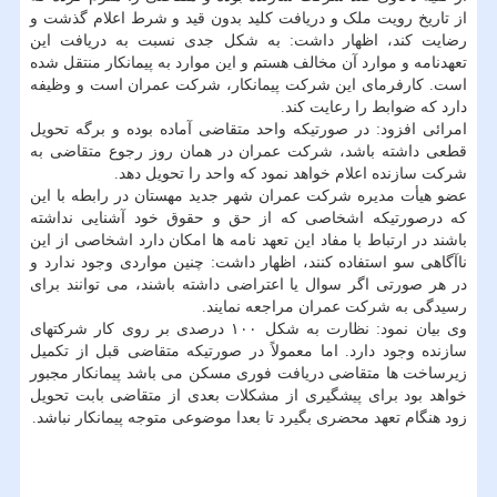
از تاریخ رویت ملک و دریافت کلید بدون قید و شرط اعلام گذشت و
رضایت کند، اظهار داشت: به شکل جدی نسبت به دریافت این
تعهدنامه و موارد آن مخالف هستم و این موارد به پیمانکار منتقل شده
است. کارفرمای این شرکت پیمانکار، شرکت عمران است و وظیفه
دارد که ضوابط را رعایت کند.
امرائی افزود: در صورتیکه واحد متقاضی آماده بوده و برگه تحویل
قطعی داشته باشد، شرکت عمران در همان روز رجوع متقاضی به
شرکت سازنده اعلام خواهد نمود که واحد را تحویل دهد.
عضو هیأت مدیره شرکت عمران شهر جدید مهستان در رابطه با این
که درصورتیکه اشخاصی که از حق و حقوق خود آشنایی نداشته
باشند در ارتباط با مفاد این تعهد نامه ها امکان دارد اشخاصی از این
ناآگاهی سو استفاده کنند، اظهار داشت: چنین مواردی وجود ندارد و
در هر صورتی اگر سوال یا اعتراضی داشته باشند، می توانند برای
رسیدگی به شرکت عمران مراجعه نمایند.
وی بیان نمود: نظارت به شکل ۱۰۰ درصدی بر روی کار شرکتهای
سازنده وجود دارد. اما معمولاً در صورتیکه متقاضی قبل از تکمیل
زیرساخت ها متقاضی دریافت فوری مسکن می باشد پیمانکار مجبور
خواهد بود برای پیشگیری از مشکلات بعدی از متقاضی بابت تحویل
زود هنگام تعهد محضری بگیرد تا بعدا موضوعی متوجه پیمانکار نباشد.