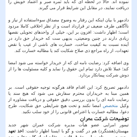
نموده اند. حالا در لحظه ای که باید ثمره صبر و اعتماد خویش را
دریافت نمایند، در مقابل این شرایط قرار می گیرند.
دادمهر با بیان اینکه این رفتار به وضوح مصداق سوءاستفاده از نیاز و
ناآگاهی طرف ضعیف تر قرارداد است و از نظر اخلاقی کاملا مردود
است؛ اظهار داشت: افزون بر این، خیلی از واحدهای تحویلی نقصها
زیادی دارند در چنین وضعیتی، بدیهی ست که خریدار حق دارد در
آینده نسبت به کیفیت ساخت، خسارت های ناشی از عیب یا نقض
تعهدات، از راه مراجع ذی صلاح شکایت کند یا مطالبه خسارت کند.
وی اضافه کرد: رضایت نامه ای که از خریدار خواسته می شود امضا
کند؛ عملا تلاش دارد تمام این حقوق را نماید و کلیه مسئولیت ها را از
دوش شرکت پیمانکار بردارد.
دادمهر تصریح کرد: این اقدام فاقد هرگونه توجیه حقوقی است. بر
همین مبنا به خریداران محترم سفارش می شود که هیچ سند یا
رضایت نامه ای را بدون بررسی دقیق حقوقی و دریافت مشاوره از
وکیل
متخصص
امضا نکنند و تحت هیچ شرایطی حق شکایت، طرح
دعوا، مطالبه خسارت یا اعتراض قانونی را از خود سلب نکنید.
توضیحات شرکت عمران
تیمور امرایی عضو هیأت مدیره شرکت عمران شهر جدید
مهستان(هشتگرد) هم در گفت و گو با ایسنا اظهار داشت:
اخذ تعهد