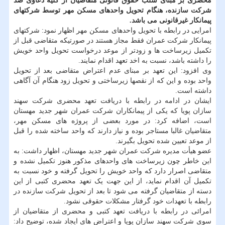
محضری بر مبنای سلب حقوق قانونی متقاضیان از کلیه دعاوی ضد
شرکت سازنده، هنگام تحویل واحدهای مسکن مهر توسط شرکتهای
پیمانکار غیرقانونی می باشد.
امرایی در رابطه با تحویل واحدهای مسکن مهر اظهار نمود: شرکتهای
پیمانکار شرکت عمران فقط مجاز هستند در صورتیکه متقاضی قبل از
تکمیل زیرساخت ها و زودتر از موعد درخواست تحویل واحد خویش
را داشته باشد، نسبت به اخد تعهد اقدام نمایند.
وی افزود: این تعهد بر مبنای عدم اعتراض متقاضی بعد از تحویل
واحد بوده و این که از نقصها زیرساختی و تحویل زود هنگام آن آگاهی
داشته است.
ایشان در ادامه در رابطه با دریافت تعهد محضری شرکت سهند
سازان پویا که یکی از پیمانکاران شرکت عمران شهر جدید مهستان
است، اضافه کرد: در مورد بعضی از پروژه های مسکن مهر،
متقاضیان غالبا مستاجر بوده و نیاز دارند که واحد ساخته شده را قبل
از موعد تعیین شده تحویل بگیرند.
عضو هیأت مدیره شرکت عمران شهر جدید مهستان، اظهار داشت: به
این خاطر چون زیرساخت های واحدهای مذکور هنوز تکمیل نشده و
متقاضی اصرار دارد که واحد خویش را تحویل گرفته و خود نسبت به
تکمیل آن اقدام نماید، از این جهت یک تعهد محضری کتبی از این
دسته از متقاضیان گرفته می شود تا بعد از تحویل شرکت سازنده در
رابطه با تعهدات خود گرفتار مشکلات حقوقی نشود.
امرائی در رابطه با دریافت تعهد کتبی و محضری از متقاضیان از
سوی شرکت سهند سازان پویا و اعتراض های ایجاد شده، توضیح داد: