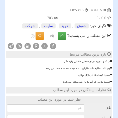
1404/03/18
08:53:13
703
5
/
0.0
تگهای خبر:
حقوق
,
خرید
,
سایت
,
شركت
این مطلب را می پسندید؟
(0)
(0)
X
تازه ترین مطالب مرتبط
جنگ و تحریم در اراده ملی ما خللی وارد نکرد
پرداخت مطالبات گندمکاران تا ۲۲ مرداد به ۲۱۰ همت می رسد
صعود قیمت طلا در بازار جهانی
قیمت بنزین در آمریکا باز هم بیشتر می شود
نظرات بینندگان در مورد این مطلب
نظر شما در مورد این مطلب
نام: