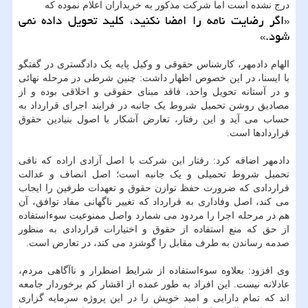
درج نشده است اما شرکت مذکور به خریداران اعلام نموده که
«اگر رضایت نامه را امضا نکنید، کلید تحویل داده نمی
شود.»
الهام دادمهر، کارشناس حقوقی و وکیل پایه یک دادگستری در گفتگو
با ایسنا، در این خصوص اظهار داشت: چنین شرطی در مرحله نهائی
و در آستانه تحویل واحد، فاقد مبنای حقوقی و اخلاقی بوده و از
مصادیق روشن تحمیل شروط یک جانبه در فرایند اجرای قرارداد به
حساب می آید و این رفتار، تعارض آشکار با اصول بنیادین حقوق
قراردادها است.
دادمهر اضافه کرد: رفتار این شرکت با اصل آزادی اراده که نافی
تحمیل شروط تحمیلی و یک جانبه است؛ اصل انصاف و عدالت
قراردادی که ضرورت حفظ توازن حقوق و تعهدات طرفین را ایجاب
می کند، اصل وفاداری به قرارداد که تغییر ناگهانی مفاد توافق، آن
هم در مرحله اجرا را مردود می شمارد واصل ممنوعیت سوءاستفاده
از حق که منع استفاده از حقوق و اختیارات قراردادی به منظور
صدمه رساندن به طرف مقابل را گوشزد می کند، در تعارض است.
وی افزود: بعلاوه سوءاستفاده از شرایط اضطرار و ناآگاهی مردم،
عادلانه نیست. این افراد به طور عمده از اقشار کم برخوردار جامعه
اند که تمام دارایی و امید خویش را در این پروژه سرمایه گزاری