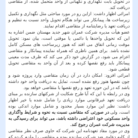
در تحویل بابت نگهداری و نگهبانی از واحد متحمل شده، از متقاضی
دریافت کند.
امرائی اظهار داشت: ازاین رو در مورد مباحثی مثل نگهداری و تکمیل
زیرساخت ها، پیمانکار می تواند هنگام تحویل واحد نسبت به تنظیم و
دریافت تعهد یا رضایتنامه از متقاضی اقدام نمایند.
عضو هیأت مدیره شرکت عمران شهر جدید مهستان ضمن اشاره به
این که تحویل واحدها یا دائمی یا موقتی است، بیان نمود: تحویل
موقت زمانی اتفاق می افتد که هنوز زیرساخت های مسکن کامل
نشده باشد. برای همین ناظری که همراه نماینده پیمانکار و متقاضی
اعزام می شود، در گزارش خود ذکر می کند که ظرف مدت معینی
پیمانکار باید رفع نقصها کرده و بعد از آن واحد به متقاضی تحویل
قطعی شود.
امرائی افزود: امکان دارد در آن زمان متقاضی وارد پروژه شود و
چون نقصها هنوز رفع نشده است، تمایل به دریافت واحد خود داشته
باشد که در این حوزه تعهد و رفع نقصها با متقاضی خواهد بود.
وی در رابطه با این که آیا طرح شکایت از شرکتهای سازنده بر مبنای
دریافت تعهد غیرقانونی موارد زیادی را شامل شده یا خیر اظهار
داشت: نظیر این موارد بسیار محدود و شامل موارد اندکی بوده
است، ولی
در صورتی که متقاضی نسبت به نحوه و شرایط واگذاری
واحد مسکونی خود اعتراضی داشته باشد، می تواند برای رسیدگی به
مدیریت شرکت عمران رجوع کند.
وی در مورد مفاد تعهدنامه این شرکت که حاوی صرف نظر متقاضی
از کلیه دعاوی ضد شرکت سازنده بوده و متقاضی را ملزم کرده که