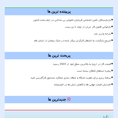
پربیننده ترین ها
بازنشستگان تأمین اجتماعی قربانیان خاموش بی عدالتی در ایام سخت کشور
بازخوانی قانون کار ایران از تولد تا بن بست
یارانه واریز شد
شروع بازگشت به اشتغال کارگران بیکار شده در جنگ رمضان از استان قم
پربحث ترین ها
قیمت گاز در اروپا به بالاترین سطح خود از 2023 رسید
پنجره استقلال کماکان بسته است
برنامه ریزی برای تقویت جایگاه و شفاف سازی عملکرد صندوق کارآفرینی امید
افزایش قیمت جهانی طلا با کاهش تنش ها در خاورمیانه
جدیدترین ها
تگها