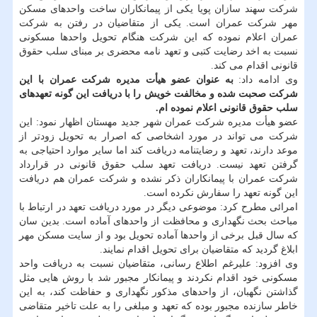
شرکت سهند سازان پویا یکی از پیمانکاران ساخت واحدهای مسکن
مهر شرکت عمران است. یکی از متقاضیان در رفتن به شرکت
عمران اعلام نموده که این شرکت هنگام تحویل واحدها مسکونی
نسبت به اخد رضایت کتبی و تعهد نامه محضری بر مبنای سلب حقوق
قانونی اقدام می کند.
وی ادامه داد:
به عنوان عضو هیأت مدیره شرکت عمران با این
شرکت صحبت شده و مخالفت خویش را با دریافت این گونه تعهدهای
سلب حقوق قانونی اعلام نموده ام.
عضو هیأت مدیره شرکت عمران شهر جدید مهستان اظهار نمود: این
شرکت می تواند در مورد اشخاصی که اصرار به تحویل زودتر از
موعد دارند، تعهد و رضایتنامه دریافت کند اما سایر موارد احتیاجی به
گرفتن تعهد نیست. دریافت تعهد سلب حقوق قانونی در قرارداد
شرکت عمران با پیمانکاران ذکر نشده و شرکت عمران هم دریافت
این گونه تعهد را سفارش نکرده است.
امرائی مطرح کرد: موضوعی دیگر در مورد دریافت تعهد در ارتباط با
مباحث بحث نگهداری و محافظت از واحدهای آماده است. بدین سان
که سال قبل برخی از واحدها آماده تحویل بود و از سایت مسکن مهر
ابلاغ گردید که متقاضیان برای تحویل اقدام نمایند.
وی افزود: علیرغم اطلاع رسانی، متقاضیان نسبت به دریافت واحد
مسکونی خود اقدام نکردند و پیمانکار مجبور شد با روش هایی مثل
گذاشتن نگهبان، از واحدهای مذکور نگهداری و حفاظت کند، به این
خاطر سازنده مجبور بوده که تعهد و مبلغی را به علت تاخیر متقاضی