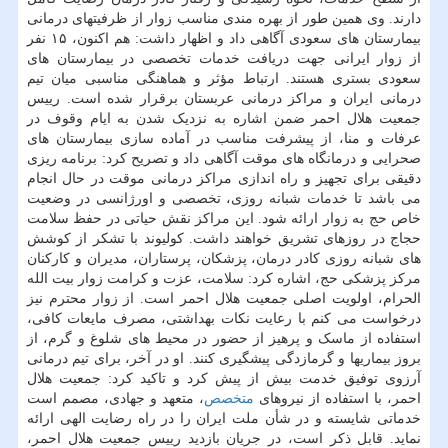
دارند. وی همین طور از بهره مندی مناسب زوار از ظرفیتهای درمانی
بیمارستان های سعودی آگاهی داد و اظهار داشت: هم اکنون، ۱۵ نفر
از زوار ایرانی جهت دریافت خدمات تخصصی در بیمارستان های
سعودی بستری هستند. ارتباط مؤثر و هماهنگی مناسبی میان تیم
درمانی ایران و مراکز درمانی عربستان برقرار شده است. رییس
جمعیت هلال احمر ضمن اشاره به نزدیک شدن به ایام وقوف در
عرفات و منا، از پیشرفت مناسب در آماده سازی بیمارستان های
صحرایی و درمانگاه های موقت آگاهی داد و تصریح کرد: برنامه ریزی
دقیقی برای تجهیز و راه اندازی مراکز درمانی موقت در حال انجام
می باشد تا خدمات شبانه روزی، تخصصی و اورژانسی در وضعیت
خاص حج به زوار ارائه شود. این مراکز نقش حیاتی در حفظ سلامت
حجاج در روزهای تشریق خواهند داشت. کولیوند با تشکر از کوشش
های شبانه روزی کادر درمان، پزشکان، پرستاران، مدیران و کارکنان
مرکز پزشکی حج، اشاره کرد: سلامت، عزت و کرامت زوار بیت الله
الحرام، اولویت اصلی جمعیت هلال احمر است. از زوار محترم نیز
درخواست می کنم با رعایت نکات بهداشتی، مصرف مایعات کافی،
استفاده از ماسک و پرهیز از حضور در محیط های شلوغ و گرم، از
بروز بیماریها و گرمازدگی پیشگیری کنند. او در آخر، برای تیم درمانی
آرزوی توفیق خدمت بیش از پیش کرد و تاکید کرد: جمعیت هلال
احمر، با استفاده از نیروهای
متخصص
، متعهد و جهادی، مصمم است
خدماتی شایسته و در شأن ملت ایران را در راه رضایت الهی ارائه
نماید. قابل ذکر است، در جریان بازدید رییس جمعیت هلال احمر،