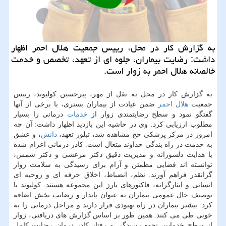
به گزارش کار در محل، رییس جمعیت هلال احمر اظهار
داشت: رضایت بیماران، جلوه ای از تعهد، تخصص و خدمت
خالصانه هلال احمر به زوار است.
به گزارش کار در محل به نقل از مهر، پیرحسین کولیوند، رییس
جمعیت
هلال احمر
ضمن عیادت از بیماران بستری، با برخی از آنها
گفتگو نمود و سطح رضایتمندی زوار از
خدمات
درمانی را بسیار
مطلوب ارزیابی کرد. وی در حاشیه این بازدید اظهار داشت: آن چه
امروز در مرکز پزشکی حج مشاهده شد، تبلور تعهد،
دانش
، و عشق
به خدمت در راه بندگی خداوند متعال است. کادر درمانی اعزام شده
با هدایت دلسوزانه و مدیریت دقیق دکتر مرعشی و دکتر شمس،
توانسته اند فضایی مطمئن و آرام برای رسیدگی به سلامت زوار
گرانقدر فراهم آورند. نظم، انضباط، اخلاق حرفه ای و روحیه ای
انسانی و ایثارگرانه، فاکتورهای بارز این مجموعه هستند. کولیوند با
توصیف حال عمومی بیماران به عنوان پایدار و رضایت بخش اضافه
کرد: بیشتر بیماران در راه بهبودی قرار دارند و مراحل درمانی را به
خوبی طی می کنند. همین طور بر اساس گزارش های دریافتی، زوار
از سطح خدمات، نحوه رسیدگی و رفتار کادر درمان رضایت کامل