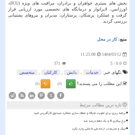
بخش های بستری خواهران و برادران، مراقبت های ویژه (ICU)،
اورژانس، لابراتوار و درمانگاه های تخصصی مورد ارزیابی قرار
گرفت و عملکرد پزشکان، پرستاران، مدیران و نیروهای پشتیبانی
بررسی گردید.
منبع:
كار در محل
1404/03/12
11:25:08
371
5
/
0.0
تگهای خبر:
خدمات
,
دانش
,
كاركنان
,
متخصص
این مطلب را می پسندید؟
(0)
(0)
X
تازه ترین مطالب مرتبط
برنامه ریزی برای تقویت جایگاه و شفاف سازی عملکرد صندوق کارآفرینی امید
نرخ بیکاری 9 و یک دهم درصد شد
جنگ و تحریم در اراده ملی ما خللی وارد نکرد