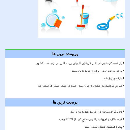
پربیننده ترین ها
بازنشستگان تأمین اجتماعی قربانیان خاموش بی عدالتی در ایام سخت کشور
بازخوانی قانون کار ایران از تولد تا بن بست
یارانه واریز شد
شروع بازگشت به اشتغال کارگران بیکار شده در جنگ رمضان از استان قم
پربحث ترین ها
کالا برگ خردسالان دارای سوءتغذیه شارژ شد
قیمت گاز در اروپا به بالاترین سطح خود از 2023 رسید
پنجره استقلال کماکان بسته است