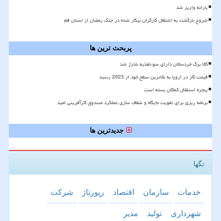
یارانه واریز شد
شروع بازگشت به اشتغال کارگران بیکار شده در جنگ رمضان از استان قم
پربحث ترین ها
کالا برگ خردسالان دارای سوءتغذیه شارژ شد
قیمت گاز در اروپا به بالاترین سطح خود از 2023 رسید
پنجره استقلال کماکان بسته است
برنامه ریزی برای تقویت جایگاه و شفاف سازی عملکرد صندوق کارآفرینی امید
جدیدترین ها
تگها
خدمات
سازمان
اقتصاد
رپورتاژ
شركت
شهرداری
تولید
مدیر