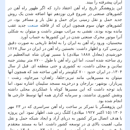
ایران پیشرفته را ببیند.
این پژوهشگر تاریخ راه آهن اعتقاد دارد که اگر ظهور راه آهن در
کشورهای صنعتی در شروع قرن نوزدهم تنها اضافه شدن یک روش
جدید حمل و نقل زمینی برای حمل و نقل بار و مسافر بود، در
کشورهای جهان سوم همچون ایران که از قافله
صنعت
جدید عقب
مانده بوده بودند، نقشی به مراتب مهمتر داشت و میتوان به شکلی
آنرا موتور محرک صنعتی شدن در این کشورها به حساب آورد.
محسنیان، ورود راه آهن به ایران را به لحاظ تاریخی به صورت دقیق
بررسی کرد و اظهار داشت: نخستین راه آهن در ایران در سال ۱۲۶۷
خورشیدی (معادل ۱۸۸۸ میلادی) با مسیر تهران شاه عبدالعظیم در
ری ساخته شده است، اما این راه آهن با طول ۸۷۰۰ متر بیشتر جنبه
نمادین و محلی داشت، نه کشوری و حتی منطقه ای. قبل از سال
۱۳۰۴، در ایران حدود ۷۰۰ کیلومتر راه آهن ساخته شد که همچون آنها
میتوان به مسیرهایی مانند تبریز-جلفا، زاهدان- میرجاوه، رشت -
پیربازار، بوشهر- برازجان و درخزینه مسجد سلیمان اشاره نمود، اما
باید توجه داشت که این مسیرها کوتاه با عملکردی محلی داشته
ونقش کشوری نداشتند، و سرمایه گذاری همه آنها توسط خارجی ها
انجام شده بود.
این پژوهشگر با تمرکز بر ساخت راه آهن سراسری که در ۲۳ مهر
۱۳۰۶ (۱۵ اکتبر ۱۹۲۷ میلادی) کلنگ زنی شد، اظهار نمود: این پروژه
با هدف اتصال مرکز کشور به دریای آزاد و ایجاد شبکه حمل و نقل
ملی، اهمیت بالای ی در توسعه کشور داشت. اما به مستند معتقدم
تاریخ شروع پروژه راه آهن سراسری نباید ۲۳ مهر ۱۳۰۶ درنظر