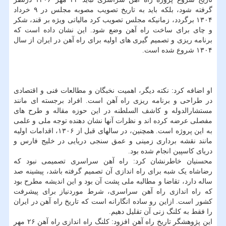
گرفته شود، بلکه باید به تاریخ تصویب مصوبه مجلس در ۹ خرداد
۱۳۰۴ برگردد، زمانیکه مجلس تصویب کرد مالیاتی ویژه بر قند، شکر
و چای برای ساخت راه آهن وضع شود. این نشان داده است که
برنامه ریزی و تصمیم گیری های اولیه برای راه آهن در ایران از سال
۱۳۰۴ شروع شده است.
او اضافه کرد: نکته دیگر، اهمیت نخبگان و مطالعات فنی و اقتصادی
در طراحی و برنامه ریزی راه آهن است. افراد برجسته ای مانند
مستشارالدوله و کاشف السلطنه در این حوزه مقاله و طرح های
مفصلی عرضه کرده اند و نظرات آنها نشان دهنده توجه ملی و علمی
به این پروژه است. همچنین، در سالهای قبل از ۱۳۰۶، اقدامات اولیه
مانند نقشه برداری زمینی و عمق سنجی دریایی در خلیج فارس و
دریای کاسپین انجام شده بود.
محسنیان خاطرنشان کرد: راه آهن سراسری تصمیمی نبود که
رضاشاه یک شبه برای راه اندازی آن تصمیم گرفته باشد، پیشینه صد
ساله دارد، تقاضا و مطالبه ملی پشت آن بود و این اندیشه مطرح بود
که راه اندازی راه آهن سراسری، شرط موردنیاز برای پیشرفت
کشور است. ازاین رو ساده انگارانه است که تاریخ راه آهن در ایران
را فقط به کلنگ زنی آن تقلیل دهیم.
این پژوهشگر تاریخ راه آهن افزود: کلنگ راه اندازی راه آهن ۲۶ مهر