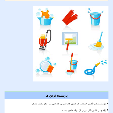
پربیننده ترین ها
بازنشستگان تأمین اجتماعی قربانیان خاموش بی عدالتی در ایام سخت کشور
بازخوانی قانون کار ایران از تولد تا بن بست