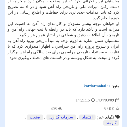
محسنیان ابراز نگرانی کرد که این وضعیت امکان دارد منجر به از
دست رفتن میراث ملی و تاریخی راه آهن شود و در ادامه تصریح
کرد که باید اقدامات جدی تری برای حفاظت و اطلاع رسانی در این
حوزه انجام گیرد.
او خواهان توجه بیشتر مسؤلان و کارمندان راه آهن به اهمیت این
میراث است و تأکید دارد که باید در رابطه با ثبت جهانی راه آهن و
تاریخچه آن اطلاعات دقیق و شفافی در اختیار عموم قرار گیرد.
محسنیان ضمن اشاره به لزوم توجه به مبدأ تاریخی ورود راه آهن به
ایران و شروع پروژه راه آهن سراسری، اظهار امیدواری کرد که با
عنایت به مستندات تاریخی مراسمی برای صد سالگی راه آهن برگزار
گردد و مبحث به شکل پیوسته و در قسمت های مختلف پیگیری شود.
منبع:
kardarmahal.ir
1404/03/09
14:21:15
408
5
/
0.0
تگهای خبر:
اقتصاد
,
سرمایه گذاری
,
صنعت
,
كارمند