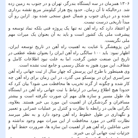
۱۳۰۶ همزمان در سه ایستگاه بندرگز، تهران و در جنوب به زمین زده
شد. درحالیکه تا آن زمان، حدود پنج هزار کیلومتر مربع نقشه برداری
شده و در دریای جنوب و شمال عمق سنجی شده بود. ازاین رو آن
مبدأ تاریخی درست نیست.
او اعتقاد دارد که راه آهن نه تنها یک پروژه فنی بلکه نماد توسعه و
پیشرفت ملی یک کشور است و باید به آن بعنوان یک میراث مهم
ملی نگریست.
این پژوهشگر با عنایت به اهمیت راه آهن در تاریخ توسعه ایران،
اظهار نمود: باید ۱۰۰ سالگی راه آهن ایران را بعنوان نقطه عطفی در
تاریخ این صنعت جشن گرفت، اما به علت نبود اطلاعات کامل و
شفاف، این مورد هنوز به شکل رسمی و جامع ثبت نشده است.
وی همینطور با طرح این پرسش که چهار سال از ثبت جهانی راه آهن
سراسری ایران در یونسکو می گذرد، در این زمان برای راه آهن چه
کار شده و چگونه از گزند تخریب ها محافظت می شود؟ بیان کرد که
حدودا هیچ اطلاع رسانی در ارتباط با ثبت جهانی راه آهن در ایستگاه
ها، طول مسیر و سازه های مهم آن صورت نگرفته است و بیشتر
مسافران و گردشگران از اهمیت این مورد بی خبر هستند. بعلاوه،
نگرانی هایی در رابطه با نظارت و کنترل بر عملیات عمرانی و تعمیر
و نگهداری در طول خطوط راه آهن وجود دارد و به نظر میرسد
نظارت کافی در مورد محافظت از این میراث مهم وجود نداشته و
حتی شاغلین راه آهن هم از اهمیت این سازه ها، ضرورت حفظ آنها و
جزئیات ثبت جهانی آن بی خبرند.