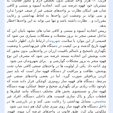
قریب ۱۲ هزار واحد صنفی بدون تخصص لازم و مجوز فعالیت به
مشتریان خود قهوه عرضه می کنند. اتحادیه آبمیوه و بستنی و کافی
شاپ هم، امکان نظارت بر واحدهای صنفی غیر از صنف خودرا ندارد
و نمی تواند بر وضعیت این واحدها به لحاظ بهداشتی و رعایت
مقررات و... نظارت داشته باشد و تنها می تواند به این واحدها اخطار
بدهد.
رییس اتحادیه آبمیوه و بستنی و کافی شاپ های مشهد بابیان این که
تداخل صنفی منجر به بروز معضلات و مشکلات بسیاری می شود که
قسمتی از این موارد با سلامت
شهروندان
ارتباط دارد، اظهار داشت:
قهوه تاریخ گذشته و بی کیفیت در دستگاه های غیربهداشتی با وضعیت
نگهداری ناصحیح و ناسالم باقیمت ارزان در واحدهایی بدون مجوز که
تحت پوشش این اتحادیه نیستند عرضه می شود که مصرف این نوع
قهوه منجر به بروز مشکلات گوارشی و... برای شهروندان می شود.
وی ادامه داد: یکی از اولویت ها در واحدهای صنفی کافی شاپ تحت
پوشش، نظافت و مراقبت از دستگاه قهوه ساز است که باید تمیز
کردن پرتافیلتر صورت گیرد، اما در بعضی واحدهای صنفی غیر
مرتبط، دستگاه های قهوه ساز رومیزی کوچکی قرار داده شده که
باوجود نکات زیادی برای نگهداری صحیح و حفظ عملکرد بهینه دستگاه
قهوه ساز و شستشوی بخش های مختلف دستگاه مانند فیلترها و
قطعات دیگر و پاک سازی قسمت های داخلی دستگاه، افراد غیر
متخصص
، مسایل بهداشتی را رعایت نمی کنند و در بازرسی ها در
داخل دستگاه های قهوه ساز روی میزی شان کپک هم دیده می شود.
ملکوتی بیان کرد: طبق قانون در واحدهای عرضه آب میوه، قهوه،