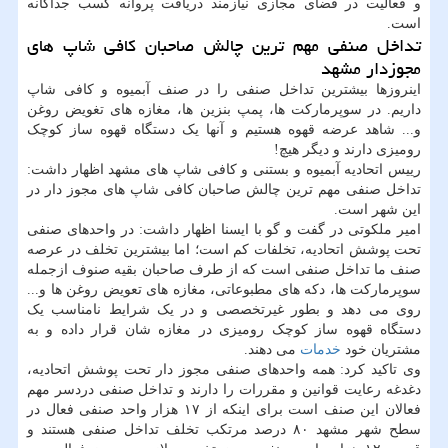
و فعالیت در فضای مجازی نیازمند دریافت پروانه کسب جداگانه
است.
تداخل صنفی مهم ترین چالش صاحبان کافی شاپ های
مجوزدار مشهد
اینروزها بیشترین تداخل صنفی را در صنف آبمیوه و کافی شاپ
داریم. در سوپرمارکت ها، پمپ بنزین ها، مغازه های تغویض روغن
و... شاهد عرضه قهوه هستیم و آنها یک دستگاه قهوه ساز کوچک
رومیزی دارند و دیگر هیچ!
رییس اتحادیه آبمیوه و بستنی و کافی شاپ های مشهد اظهار داشت:
تداخل صنفی مهم ترین چالش صاحبان کافی شاپ های مجوز دار در
این شهر است.
امیر ملکوتی در گفت و گو با ایسنا اظهار داشت: در واحدهای صنفی
تحت پوشش اتحادیه، تخلفات کم است؛ اما بیشترین تخلف در عرصه
صنف ما تداخل صنفی است که از طرف صاحبان بقیه صنوف ازجمله
سوپرمارکت ها، دکه های مطبوعاتی، مغازه های تعویض روغن ها و...
روی می دهد و بطور غیرتخصصی و در یک شرایط نامناسب یک
دستگاه قهوه ساز کوچک رومیزی در مغازه شان قرار داده و به
مشتریان خود
خدمات
می دهند.
وی تاکید کرد: همه واحدهای صنفی مجوز دار تحت پوشش اتحادیه،
دغدغه رعایت قوانین و مقررات را دارند و تداخل صنفی دردسر مهم
فعالان این صنف است برای اینکه از ۱۷ هزار واحد صنفی فعال در
سطح شهر مشهد ۸۰ درصد مرتکب تخلف تداخل صنفی هستند و