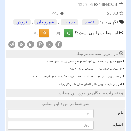
1404/02/31
13:37:08
445
5
/
0.0
تگهای خبر:
اقتصاد
,
خدمات
,
شهروندان
,
فروش
این مطلب را می پسندید؟
(0)
(0)
X
تازه ترین مطالب مرتبط
اظهارات وزیر خزانه داری آمریکا با مواضع قبلی وی متناقض است
کالا برگ خردسالان دارای سوءتغذیه شارژ شد
برنامه ریزی برای تقویت جایگاه و شفاف سازی عملکرد صندوق کارآفرینی امید
افزایش قیمت جهانی طلا با کاهش تنش ها در خاورمیانه
نظرات بینندگان در مورد این مطلب
نظر شما در مورد این مطلب
نام:
ایمیل: