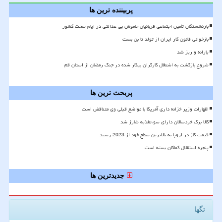
پربیننده ترین ها
بازنشستگان تأمین اجتماعی قربانیان خاموش بی عدالتی در ایام سخت کشور
بازخوانی قانون کار ایران از تولد تا بن بست
یارانه واریز شد
شروع بازگشت به اشتغال کارگران بیکار شده در جنگ رمضان از استان قم
پربحث ترین ها
اظهارات وزیر خزانه داری آمریکا با مواضع قبلی وی متناقض است
کالا برگ خردسالان دارای سوءتغذیه شارژ شد
قیمت گاز در اروپا به بالاترین سطح خود از 2023 رسید
پنجره استقلال کماکان بسته است
جدیدترین ها
تگها