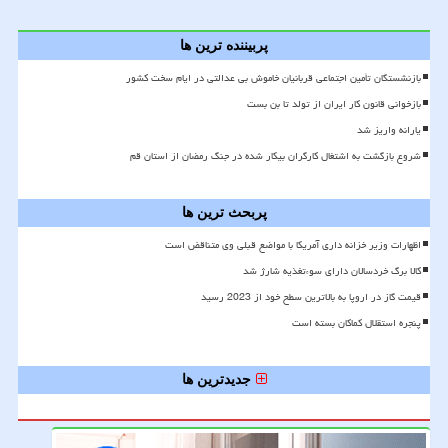
پربیننده ترین ها
بازنشستگان تأمین اجتماعی قربانیان خاموش بی عدالتی در ایام سخت کشور
بازخوانی قانون کار ایران از تولد تا بن بست
یارانه واریز شد
شروع بازگشت به اشتغال کارگران بیکار شده در جنگ رمضان از استان قم
پربحث ترین ها
اظهارات وزیر خزانه داری آمریکا با مواضع قبلی وی متناقض است
کالا برگ خردسالان دارای سوءتغذیه شارژ شد
قیمت گاز در اروپا به بالاترین سطح خود از 2023 رسید
پنجره استقلال کماکان بسته است
جدیدترین ها