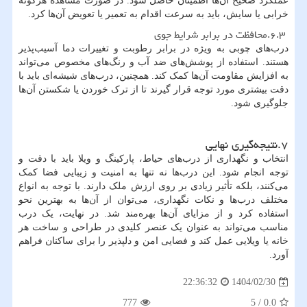
عملکرد صحیح آن‌ها اطمینان حاصل شود. در صورت مشاهده هرگونه
خرابی یا سایش، باید به سرعت اقدام به تعمیر یا تعویض آن‌ها کرد.
۶.۳.محافظت در برابر شرایط جوی
درب‌های چوبی به ویژه در برابر رطوبت و تغییرات دما آسیب‌پذیر
هستند. استفاده از پوشش‌های ضد آب و رنگ‌های مخصوص می‌تواند
به افزایش مقاومت آن‌ها کمک کند. همچنین، درب‌های شیشه‌ای باید با
دقت بیشتری مورد توجه قرار گیرند تا از ترک خوردن یا شکستن آن‌ها
جلوگیری شود.
۷.نتیجه‌گیری نهایی
انتخاب و نگهداری از درب‌های حیاط، پارکینگ و ویلا باید با دقت و
توجه انجام شود. این درب‌ها نه تنها به امنیت و زیبایی فضا کمک
می‌کنند، بلکه تأثیر زیادی بر روی ارزش ملک دارند. با توجه به انواع
مختلف درب‌ها و نکات نگهداری، می‌توان از آن‌ها به بهترین نحو
استفاده کرد و از مزایای آن‌ها بهره‌مند شد. در نهایت، یک درب
مناسب می‌تواند به عنوان یک عنصر کلیدی در طراحی و ساخت هر
خانه یا ویلایی عمل کند و فضایی امن و دلپذیر را برای ساکنان فراهم
آورد.
1404/02/30
22:36:32
777
5
/
0.0