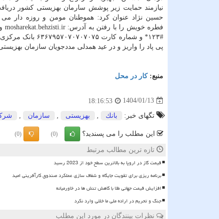
نیازمند حمایت زیر پوشش سارمان بهزیستی کشور دریا
حسین نژاد عنوان کرد: هموطنان مومن و روزه دار می ت
فطره خوی
پی پاد را واریز و در عید همدلی مددجویان سازمان بهزیستی
منبع:
كار در محل
1404/01/13
18:16:53
تگهای خبر:
بانك
,
بهزیستی
,
سازمان
,
شرك
این مطلب را می پسندید؟
(0)
(0)
تازه ترین مطالب مرتبط
قیمت گاز در اروپا به بالاترین سطح خود از 2023 رسید
برنامه ریزی برای تقویت جایگاه و شفاف سازی عملکرد صندوق کارآفرینی امید
افزایش قیمت جهانی طلا با کاهش تنش ها در خاورمیانه
جنگ و تحریم در اراده ملی ما خللی وارد نکرد
نظرات بینندگان در مورد این مطلب