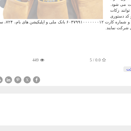
فت می شود.
وانند زکات
ش را با رفتن به آدرس: mosharekat.behzisti.ir و کد دستوری
#۱۲۳* و شماره کارت ۶۳۶۷۹۵۷۰۷۰۷۰۷۰۷۵ 
 شرکت نمایند.
449
5
/
0.0
ت
X