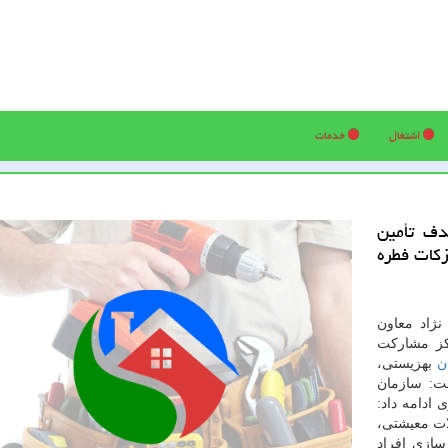
اشتغال
خدمات
دف تأمین
زکات فطره
ژاد معاون
کز مشارکت
ن
بهزیستی،
ت: سازمان
ادامه داد:
ات معیشتی،
سازی افراد