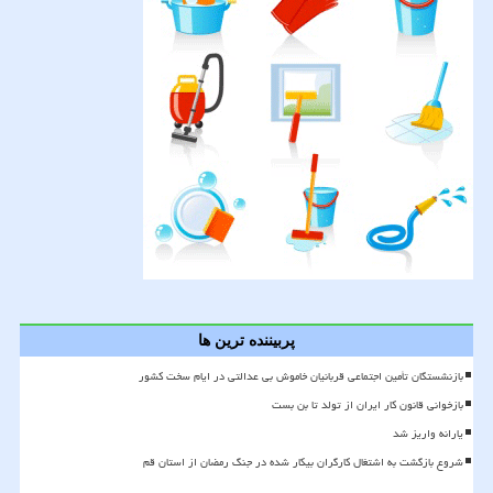
پربیننده ترین ها
بازنشستگان تأمین اجتماعی قربانیان خاموش بی عدالتی در ایام سخت کشور
بازخوانی قانون کار ایران از تولد تا بن بست
یارانه واریز شد
شروع بازگشت به اشتغال کارگران بیکار شده در جنگ رمضان از استان قم