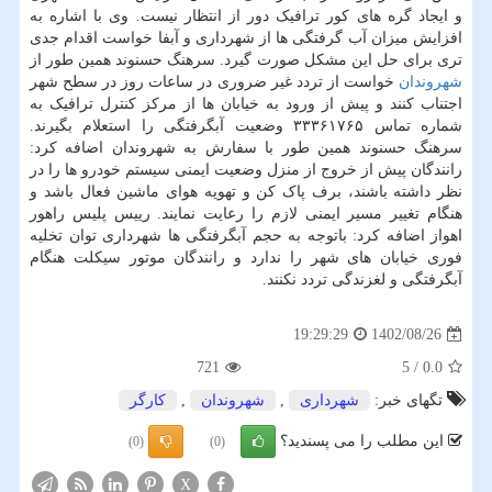
و ایجاد گره های کور ترافیک دور از انتظار نیست. وی با اشاره به
افزایش میزان آب گرفتگی ها از شهرداری و آبفا خواست اقدام جدی
تری برای حل این مشکل صورت گیرد. سرهنگ حسنوند همین طور از
شهروندان
خواست از تردد غیر ضروری در ساعات روز در سطح شهر
اجتناب کنند و پیش از ورود به خیابان ها از مرکز کنترل ترافیک به
شماره تماس ۳۳۳۶۱۷۶۵ وضعیت آبگرفتگی را استعلام بگیرند.
سرهنگ حسنوند همین طور با سفارش به شهروندان اضافه کرد:
رانندگان پیش از خروج از منزل وضعیت ایمنی سیستم خودرو ها را در
نظر داشته باشند، برف پاک کن و تهویه هوای ماشین فعال باشد و
هنگام تغییر مسیر ایمنی لازم را رعایت نمایند. رییس پلیس راهور
اهواز اضافه کرد: باتوجه به حجم آبگرفتگی ها شهرداری توان تخلیه
فوری خیابان های شهر را ندارد و رانندگان موتور سیکلت هنگام
آبگرفتگی و لغزندگی تردد نکنند.
1402/08/26
19:29:29
721
5
/
0.0
تگهای خبر:
شهرداری
,
شهروندان
,
كارگر
این مطلب را می پسندید؟
(0)
(0)
X