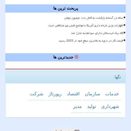
پربحث ترین ها
سکه در آستانه بازگشت به کانال ۱۸۸ میلیون تومان
اظهارات وزیر خزانه داری آمریکا با مواضع قبلی وی متناقض است
کالا برگ خردسالان دارای سوءتغذیه شارژ شد
قیمت گاز در اروپا به بالاترین سطح خود از 2023 رسید
جدیدترین ها
تگها
خدمات
سازمان
اقتصاد
رپورتاژ
شركت
شهرداری
تولید
مدیر