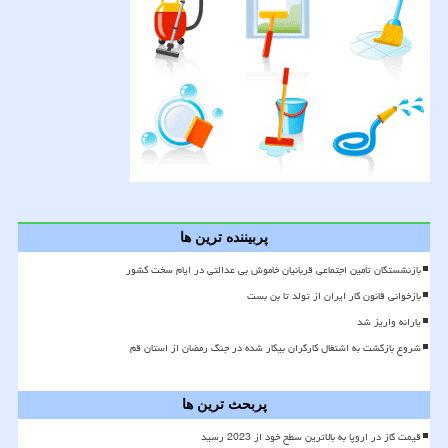
پربیننده ترین ها
بازنشستگان تأمین اجتماعی قربانیان خاموش بی عدالتی در ایام سخت کشور
بازخوانی قانون کار ایران از تولد تا بن بست
یارانه واریز شد
شروع بازگشت به اشتغال کارگران بیکار شده در جنگ رمضان از استان قم
پربحث ترین ها
قیمت گاز در اروپا به بالاترین سطح خود از 2023 رسید