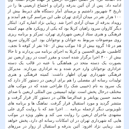
ادامه داد: پس از آن آئین بدرقه زائران و اجتماع اربعینی ها را در
تاریخ ۳ شهریور داشتیم و برمبنای آمار دستگاه های ذیربط بیش از
۱۰۰ هزار نفر در میدان آزادی تهران طی این مراسم گرد هم آمدند و
رویداد بدرقه از میدان آزادی اجرا شد. زیبایی نژاد اشاره کرد: ابتکار
دیگر کاروان سرود راهیان کربلا بود که یکی از رویکرد های مهم کمیته
فرهنگی و هنری ستاد اربعین شهرداری تهران، تمرکز و برنامه ریزی
روی موضوعات مربوط به جوانان و نوجوانان بود. این کاروان سرود
هم در ۱۵ گروه بیش از ۱۵ موکب بیش از ۱۵۰ نفر از کوفه تا نجف،
کاظمین، طریق الحسین و کربلا به اجرای برنامه می پردازند و تا حالا
بیش از ۴۰۰ اجرا برگزار شده است و مقرر است در روز اربعین نیز
بصورت یک دسته متحد در هماهنگی با عتبه در قالب یک دسته
عزاداری نوجوانان وارد حرم شده و به عزاداری بپردازند. مدیرکل
فرهنگی شهرداری تهران اظهار داشت: کمیته فرهنگی و هنری
تولیدات رسانه ای مفصلی را هم برای اربعین در دستور کار دارد که
یک سرود به نام (حبیبی شک را) طراحی شده که در موکب های
مختلف درحال پخش است. تولید انیمیشن بین المللی اربعین با صدای
محمد حسین پویانفر و عبدالرضا هلالی در دستور کار قرار گرفت و
منتشر گردید و مورد استقبال قرار گرفت. نماهنگ ها و برنامه های
تلویزیونی دیگر ازجمله برنامه … اجرا شد که با روایت گری علی
مشهدی ماجرای اربعین را روایت می کند و بطور ویژه در موکب
هایی که شهرداری تهران در ان امکانات رسانه ای دارد، پخش خواهد
شد. زیبایی نژاد افزود: آئین بدرقه و استقبال از زوار در مرزهای