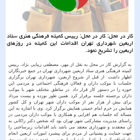
کار در محل: کار در محل: رییس کمیته فرهنگی هنری ستاد
اربعین شهرداری تهران اقدامات این کمیته در روزهای
اربعین را تشریح نمود.
به گزارش کار در محل به نقل از مهر، مصطفی زیبایی نژاد، رییس
کمیته فرهنگی هنری ستاد اربعین شهرداری تهران در جمع خبرنگاران
اظهار داشت: از قبل از شروع اربعین، شهرداری تهران برگزاری
جلسات با موکب داران و فعالان فرهنگی اجتماعی و مردمی این
حوزه را در دستور کار قرار داد. در مناطق مختلف شهر با موکب
داران برجسته جلسه برقرار کرد. همین طور نوزده و بیست مرداد
برای بیش از هزار نفر از موکب داران شهر تهران و کل کشور
همایش در حرم امام خمینی همایش برگزار کرد. وی با اشاره به این
مساله که جلسات هم افزایی و همکاری با موکب داران مردمی در
راستای مدیریت مشارکتی شهر تهران بود که شخص دکتر زاکانی به
آن معتقدند و شهرداری معتقد می باشد باید اقدامات زیرساختی را
جهت حمایت و پشتیانی از مردم برای پیشبرد امورات اربعین انجام
داد اضافه کرد: بار اصلی امورات اربعین بر عهده مردم است. وی