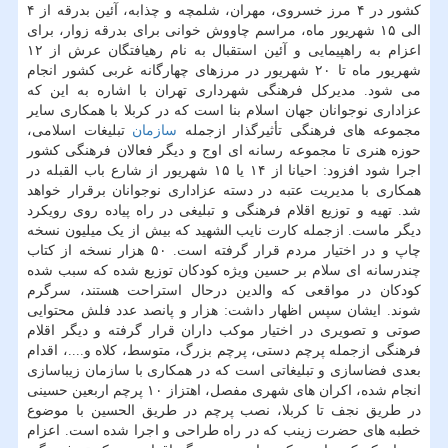
کشور در ۴ مرز خسروی، مهران، شلمچه و چذابه، آئین بدرقه از ۴
الی ۱۵ شهریور ماه، مراسم چاووش خوانی برای بدرقه زوار، برای
اعزام به راهپیمایی و آئین استقبال به نام رهیافتگان عرش از ۱۲
شهریور ماه تا ۲۰ شهریور در مرزهای چهارگانه غربی کشور انجام
می شود. مدیرکل فرهنگی شهرداری تهران با اشاره به این که
عزاداری نوجوانان جهان اسلام بنا است که در کربلا با همکاری سایر
مجموعه های فرهنگی تأثیرگذار ازجمله
سازمان
تبلیغات اسلامی،
حوزه هنری تا مجموعه رسانه ای اوج و دیگر فعالان فرهنگی کشور
اجرا شود افزود: احیانا از ۱۴ یا ۱۵ شهریور از شارع باب القبله در
همکاری با مدیریت عتبه در دسته عزاداری نوجوانان برقرار خواهد
شد. تهیه و توزیع اقلام فرهنگی و تبلیغی در راه پیاده روی رویکرد
دیگر ماست. ازجمله کارت نایب الشهید که بیش از یک میلیون نسخه
چاپ و در اختیار مردم قرار گرفته است. ۵۰ هزار نسخه از کتاب
چندرسانه ای سلام بر حسین ویژه کودکان توزیع شده که سبب شده
کودکان در مواقعی که والدین درحال استراحت هستند، سرگرم
شوند. ایشان سپس اظهار داشت: هزار و پانصد عدد فلش محتوایی
صوتی و تصویری در اختیار موکب داران قرار گرفته و دیگر اقلام
فرهنگی ازجمله پرچم دستی، پرچم بزرگ، متوسط، کلاه و....، اقدام
بعدی فضاسازی و تبلیغاتی است که در همکاری با سازمان زیباسازی
انجام شده، اکران های شهری مفصل، اهتزاز ۱۰ پرچم اربعین حسینی
در طریق نجف تا کربلا، نصب پرچم در طریق الحسین با موضوع
خطبه های حضرت زینب که در راه طراحی و اجرا شده است. اعزام