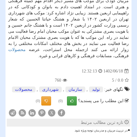
مربیان کودک برای موکب های مسیر دیگر اقدام مهم کمیته فرهنگی
و هنری است. در امتداد اهمیت دادم به بانوان و کودکانی که در
راهپیمایی اربعین هستند. زیبایی نژاد اشاره کرد: موکب های شهرداری
تهران در اربعین ۱۴۰۲ با شعار و هشتگ حیاتنا الحسین که شعار
رسمی وزارت کشور در اربعین ۱۴۰۲ است و با هشتگ جانم حسین و
با هویت بصری مشترکی به عنوان موکب محبان امام رضا فعالیت می
نمایند در راه. این موکب ها که با هویت بصری مشترک محبان الامام
رضا فعالیت می نمایند در بخش های مختلف امکانات مختلفی را به
زوار ارائه می کنند ازجمله محل استراحت، عرضه
محصولات
فرهنگی، مسابقات فرهنگی و کارهای قرانی و غیره.
1402/06/18
12:32:13
760
5
/
0.0
تگهای خبر:
تولید
,
سازمان
,
شهرداری
,
محصولات
این مطلب را می پسندید؟
(0)
(0)
X
تازه ترین مطالب مرتبط
در تربیت مربیان و مدرسان توجه ویژه شود