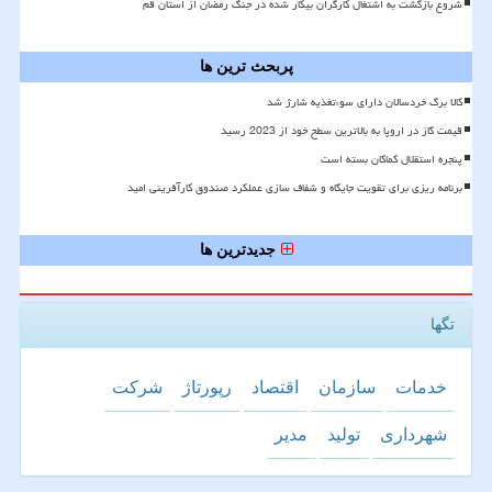
شروع بازگشت به اشتغال کارگران بیکار شده در جنگ رمضان از استان قم
پربحث ترین ها
کالا برگ خردسالان دارای سوءتغذیه شارژ شد
قیمت گاز در اروپا به بالاترین سطح خود از 2023 رسید
پنجره استقلال کماکان بسته است
برنامه ریزی برای تقویت جایگاه و شفاف سازی عملکرد صندوق کارآفرینی امید
جدیدترین ها
تگها
خدمات
سازمان
اقتصاد
رپورتاژ
شركت
شهرداری
تولید
مدیر