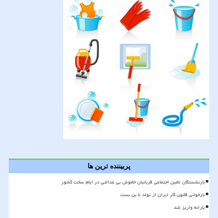
پربیننده ترین ها
بازنشستگان تأمین اجتماعی قربانیان خاموش بی عدالتی در ایام سخت کشور
بازخوانی قانون کار ایران از تولد تا بن بست
یارانه واریز شد