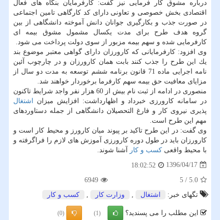
درباره مشوق كار فرمایی نیز گفت: كارفرمایان بنگاه های فعال
اقتصادی بخش خصوصی و تعاونی دارای كد كارگاهی تامین اجتماعی
در صورت جذب و بكارگیری جوانان دانش آموخته دانشگاهی از بین
گروه هدف طرح برای مدت یكسال مشمول مشوق بیمه ای
كارفرمایی شده و سهم بیمه مزبور از سوی دولت پرداخت می شود.
وی افزود: كارفرمایانی كه كارورزان دارای گواهی معتبر موضوع بند
یك این طرح را جذب كنند بابت همان كارورزان و در چارچوب آئین
نامه اجرایی ماده 71 قانون برنامه ششم توسعه به مدت دو سال از
مزایای معافیت حق بیمه سهم كارفرما برخوردار خواهند شد.
منصوری در ادامه از ثبت‌ نام بیش از 60 هزار نفر واجد شرایط تاكنون
در سامانه كارورزی خبرداد و اظهارداشت: افزایش میزان
اشتغال
‌پذیری نیروی كار و فارغ التحصیلان دانشگاهی از جمله دستاوردهای
مهم این طرح است.
وی گفت: در این طرح تاكید بر پیوند میان كارورز و محیط كار است و
كارورزان باید در طول دوره كارورزی آموزش های لازم را فراگرفته و
با محیط واقعی
كسب و كار
آشنا شوند.
1396/04/17
18:02:52
6949
5
/
5.0
تگهای خبر:
اشتغال
,
وزارت كار
,
كسب و كار
این مطلب را می پسندید؟
(0)
(1)