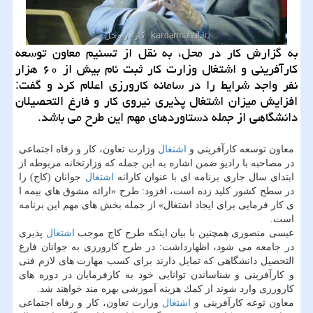
به گزارش كار در محل، به نقل از تسنیم معاون توسعه
كارآفرینی و اشتغال وزارت كار ثبت‌ نام بیش از ۶۰ هزار
نفر واجد شرایط را در سامانه كارورزی اعلام كرد و گفت:
افزایش میزان اشتغال ‌پذیری نیروی كار و فارغ التحصیلان
دانشگاهی از جمله دستاوردهای مهم این طرح می باشد.
معاون توسعه كارآفرینی و
اشتغال
وزارت تعاون، كار و رفاه اجتماعی
در مصاحبه با رادیو ضمن اشاره به این جمله كه وزارتخانه مربوطه از
ابتدای سال جاری برنامه ای با عنوان كارانه
اشتغال
جوانان (كاج) را
در سطح كشور كلید زده است، افزود: طرح «ارائه مشوق های بیمه ا
ی كار فرمایی برای ایجاد اشتغال» از جمله بخش های مهم این برنامه
است.
عیسی منصوری همچنین با بیان اینكه طرح كاج موجب
اشتغال
پذیری
در جامعه می شود، اظهارداشت: در طرح كارورزی به جوانان فارغ
التحصیل دانشگاهی كه تمایل دارند برای كسب مهارت های لازم فنی
و كارآفرینی و شناساندن توانایی خود به كارفرمایان در دوره های
كارورزی وارد شوند از كمك هزینه آموزشی بهره مند خواهند شد.
معاون توعه كارآفرینی و
اشتغال
وزارت تعاون، كار و رفاه اجتماعی