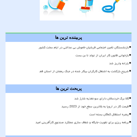
پربیننده ترین ها
بازنشستگان تأمین اجتماعی قربانیان خاموش بی عدالتی در ایام سخت کشور
بازخوانی قانون کار ایران از تولد تا بن بست
یارانه واریز شد
شروع بازگشت به اشتغال کارگران بیکار شده در جنگ رمضان از استان قم
پربحث ترین ها
کالا برگ خردسالان دارای سوءتغذیه شارژ شد
قیمت گاز در اروپا به بالاترین سطح خود از 2023 رسید
پنجره استقلال کماکان بسته است
برنامه ریزی برای تقویت جایگاه و شفاف سازی عملکرد صندوق کارآفرینی امید