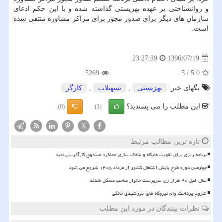
و روانشناختی بر عهده بهزیستی گذاشته شده و با این حكم ادعای
سازمان های دیگر برای صدور مجوز برای مراكز مشاوره منتفی شده
است.
1396/07/19
23:27:39
5269
5
/
5.0
تگهای خبر:
بهزیستی
,
تسهیلات
,
كارگر
این مطلب را می پسندید؟
(0)
(1)
X
تازه ترین مطالب مرتبط
برنامه ریزی برای تقویت جایگاه و شفاف سازی عملکرد صندوق کارآفرینی امید
چهارمین دوره طرح پایش اشتغال کشور از مرداد ۱۴۰۵ شروع می شود
سال قبل ۴۰ هزار زن سرپرست خانوار صاحب مسکن شدند
شروع پرداخت وام نیروگاه های خورشیدی خانگی
نظرات بینندگان در مورد این مطلب