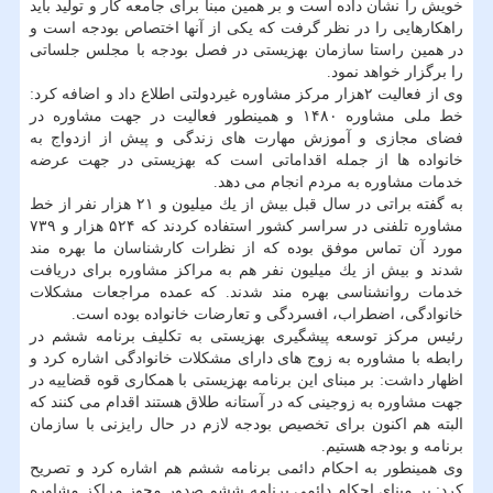
خویش را نشان داده است و بر همین مبنا برای جامعه كار و تولید باید
راهكارهایی را در نظر گرفت كه یكی از آنها اختصاص بودجه است و
در همین راستا سازمان بهزیستی در فصل بودجه با مجلس جلساتی
را برگزار خواهد نمود.
وی از فعالیت ۲هزار مركز مشاوره غیردولتی اطلاع داد و اضافه كرد:
خط ملی مشاوره ۱۴۸۰ و همینطور فعالیت در جهت مشاوره در
فضای مجازی و آموزش مهارت های زندگی و پیش از ازدواج به
خانواده ها از جمله اقداماتی است كه بهزیستی در جهت عرضه
خدمات مشاوره به مردم انجام می دهد.
به گفته براتی در سال قبل بیش از یك میلیون و ۲۱ هزار نفر از خط
مشاوره تلفنی در سراسر كشور استفاده كردند كه ۵۲۴ هزار و ۷۳۹
مورد آن تماس موفق بوده كه از نظرات كارشناسان ما بهره مند
شدند و بیش از یك میلیون نفر هم به مراكز مشاوره برای دریافت
خدمات روانشناسی بهره مند شدند. كه عمده مراجعات مشكلات
خانوادگی، اضطراب، افسردگی و تعارضات خانواده بوده است.
رئیس مركز توسعه پیشگیری بهزیستی به تكلیف برنامه ششم در
رابطه با مشاوره به زوج های دارای مشكلات خانوادگی اشاره كرد و
اظهار داشت: بر مبنای این برنامه بهزیستی با همكاری قوه قضاییه در
جهت مشاوره به زوجینی كه در آستانه طلاق هستند اقدام می كنند كه
البته هم اكنون برای تخصیص بودجه لازم در حال رایزنی با سازمان
برنامه و بودجه هستیم.
وی همینطور به احكام دائمی برنامه ششم هم اشاره كرد و تصریح
كرد: بر مبنای احكام دائمی برنامه ششم صدور مجوز مراكز مشاوره