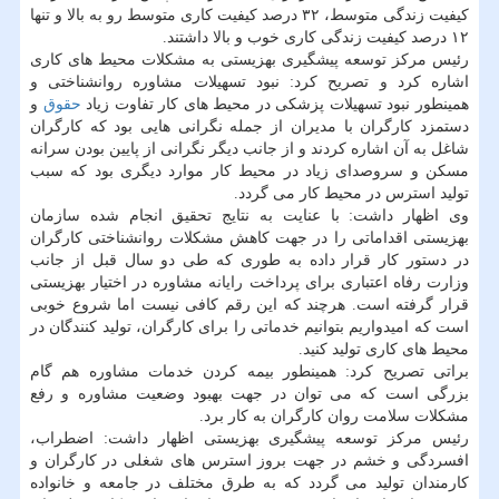
كیفیت زندگی متوسط، ۳۲ درصد كیفیت كاری متوسط رو به بالا و تنها
۱۲ درصد كیفیت زندگی كاری خوب و بالا داشتند.
رئیس مركز توسعه پیشگیری بهزیستی به مشكلات محیط های كاری
اشاره كرد و تصریح كرد: نبود تسهیلات مشاوره روانشناختی و
همینطور نبود تسهیلات پزشكی در محیط های كار تفاوت زیاد
حقوق
و
دستمزد كارگران با مدیران از جمله نگرانی هایی بود كه كارگران
شاغل به آن اشاره كردند و از جانب دیگر نگرانی از پایین بودن سرانه
مسكن و سروصدای زیاد در محیط كار موارد دیگری بود كه سبب
تولید استرس در محیط كار می گردد.
وی اظهار داشت: با عنایت به نتایج تحقیق انجام شده سازمان
بهزیستی اقداماتی را در جهت كاهش مشكلات روانشناختی كارگران
در دستور كار قرار داده به طوری كه طی دو سال قبل از جانب
وزارت رفاه اعتباری برای پرداخت رایانه مشاوره در اختیار بهزیستی
قرار گرفته است. هرچند كه این رقم كافی نیست اما شروع خوبی
است كه امیدواریم بتوانیم خدماتی را برای كارگران، تولید كنندگان در
محیط های كاری تولید كنید.
براتی تصریح كرد: همینطور بیمه كردن خدمات مشاوره هم گام
بزرگی است كه می توان در جهت بهبود وضعیت مشاوره و رفع
مشكلات سلامت روان كارگران به كار برد.
رئیس مركز توسعه پیشگیری بهزیستی اظهار داشت: اضطراب،
افسردگی و خشم در جهت بروز استرس های شغلی در كارگران و
كارمندان تولید می گردد كه به طرق مختلف در جامعه و خانواده