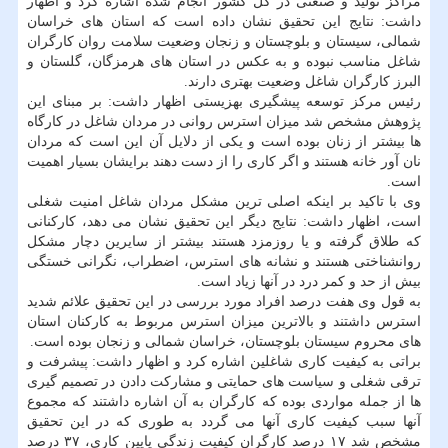
مراكز تولید و صنعتی در كل كشور انجام شده اشاره كرد و اظهار
داشت: نتایج این تحقیق نشان داده است كه استان های خراسان
شمالی، سیستان و بلوچستان و زنجان وضعیت سلامت روان كارگران
شاغل مناسب نبوده و به عكس در استان های هرمزگان، گلستان و
البرز كارگران شاغل وضعیت بهتری دارند.
رئیس مركز توسعه پیشگیری بهزیستی اظهار داشت: بر مبنای این
پژوهش مشخص شد میزان استرس روانی در مردان شاغل در كارگاه
ها بیشتر از زنان بوده است و یكی از دلایل آن این است كه مردان
نان آور خانه هستند و اگر كاری را از دست دهند برایشان بسیار اهمیت
است.
وی با تاكید بر اینكه اصلی ترین مشكل مردان شاغل امنیت شغلی
است، اظهار داشت: نتایج دیگر این تحقیق نشان می دهد، كاركنانی
كه طلاق گرفته و یا روزمزد هستند بیشتر از سایرین دچار مشكل
روانشناختی هستند و نشانه های استرس، اضطراب، نگرانی خستگی
بیش از حد و كمر درد در آنها زیاد است.
به قول وی هفت درصد افراد مورد بررسی در این تحقیق علائم شدید
استرس داشتند و بالاترین میزان استرس مربوط به كاركنان استان
های محروم سیستان بلوچستان، خراسان شمالی و زنجان بوده است.
براتی به كیفیت كاری شاغلین اشاره كرد و اظهار داشت: پیشرفت و
ترقی شغلی و سیاست های حمایتی و مشاركت دادن در تصمیم گیری
ها از جمله مواردی بوده كه كارگران به آن اشاره داشتند كه مجموع
آنها سبب كیفیت كاری آنها می گردد به طوری كه در این تحقیق
مشخص شد ۱۷ درصد كارگران كیفیت زندگی پایین كاری، ۳۷ درصد