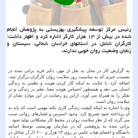
رئیس مركز توسعه پیشگیری بهزیستی به پژوهش انجام
شده در بیش از ۱۳ هزار كارگر اشاره كرد و اظهار داشت:
كارگران شاغل در استان‎های خراسان شمالی، سیستان و
زنجان وضعیت روان خوبی ندارند.
به گزارش كار در محل به نقل از مهر، دكتر فرید براتی سده در
نشست خبری كه به مناسبت روز سلامت روان كارگران برگزار شد،
اضافه كرد: با عنایت به اینكه كار كردن هویت و نظمی به زندگی
انسان می دهد و همینطور احساس هویت معنا، نظم در زندگی و در
تفكر را به همراه می آورد، ازاین رو رضایت در این موارد نشان از
سلامت روان است.
وی با اشاره به اینكه كیفیت زندگی كاری نكته مهمی است كه باید به
آن پرداخته شود تصریح كرد: وجود استرس و فشارهای روانی سبب
می گردد كه از نظر سلامت روان در محیط كار مشكلاتی تولید شود.
براتی سده به پژوهشی كه در سازمان بهزیستی توسط اساتید
دانشگاه و اعضای هیات علمی بر روی ۱۳ هزار و ۲۰۰
كارگر
شاغل در