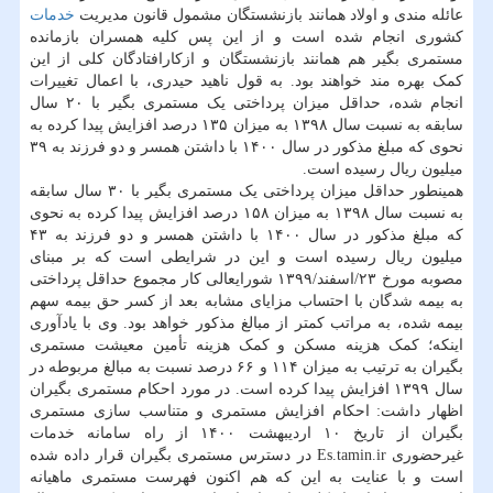
عائله مندی و اولاد همانند بازنشستگان مشمول قانون مدیریت
خدمات
کشوری انجام شده است و از این پس کلیه همسران بازمانده
مستمری بگیر هم همانند بازنشستگان و ازکارافتادگان کلی از این
کمک بهره مند خواهند بود. به قول ناهید حیدری، با اعمال تغییرات
انجام شده، حداقل میزان پرداختی یک مستمری بگیر با ۲۰ سال
سابقه به نسبت سال ۱۳۹۸ به میزان ۱۳۵ درصد افزایش پیدا کرده به
نحوی که مبلغ مذکور در سال ۱۴۰۰ با داشتن همسر و دو فرزند به ۳۹
میلیون ریال رسیده است.
همینطور حداقل میزان پرداختی یک مستمری بگیر با ۳۰ سال سابقه
به نسبت سال ۱۳۹۸ به میزان ۱۵۸ درصد افزایش پیدا کرده به نحوی
که مبلغ مذکور در سال ۱۴۰۰ با داشتن همسر و دو فرزند به ۴۳
میلیون ریال رسیده است و این در شرایطی است که بر مبنای
مصوبه مورخ ۲۳/اسفند/۱۳۹۹ شورایعالی کار مجموع حداقل پرداختی
به بیمه شدگان با احتساب مزایای مشابه بعد از کسر حق بیمه سهم
بیمه شده، به مراتب کمتر از مبالغ مذکور خواهد بود. وی با یادآوری
اینکه؛ کمک هزینه مسکن و کمک هزینه تأمین معیشت مستمری
بگیران به ترتیب به میزان ۱۱۴ و ۶۶ درصد نسبت به مبالغ مربوطه در
سال ۱۳۹۹ افزایش پیدا کرده است. در مورد احکام مستمری بگیران
اظهار داشت: احکام افزایش مستمری و متناسب سازی مستمری
بگیران از تاریخ ۱۰ اردیبهشت ۱۴۰۰ از راه سامانه خدمات
غیرحضوری Es.tamin.ir در دسترس مستمری بگیران قرار داده شده
است و با عنایت به این که هم اکنون فهرست مستمری ماهیانه