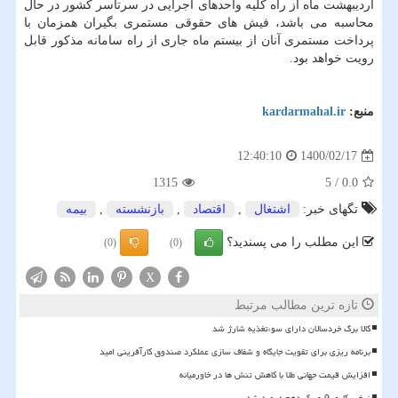
اردیبهشت ماه از راه کلیه واحدهای اجرایی در سرتاسر کشور در حال
محاسبه می باشد، فیش های حقوقی مستمری بگیران همزمان با
پرداخت مستمری آنان از بیستم ماه جاری از راه سامانه مذکور قابل
رویت خواهد بود.
منبع:
kardarmahal.ir
1400/02/17
12:40:10
1315
5
/
0.0
تگهای خبر:
اشتغال
,
اقتصاد
,
بازنشسته
,
بیمه
این مطلب را می پسندید؟
(0)
(0)
X
تازه ترین مطالب مرتبط
کالا برگ خردسالان دارای سوءتغذیه شارژ شد
برنامه ریزی برای تقویت جایگاه و شفاف سازی عملکرد صندوق کارآفرینی امید
افزایش قیمت جهانی طلا با کاهش تنش ها در خاورمیانه