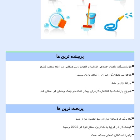
پربیننده ترین ها
بازنشستگان تأمین اجتماعی قربانیان خاموش بی عدالتی در ایام سخت کشور
بازخوانی قانون کار ایران از تولد تا بن بست
یارانه واریز شد
شروع بازگشت به اشتغال کارگران بیکار شده در جنگ رمضان از استان قم
پربحث ترین ها
کالا برگ خردسالان دارای سوءتغذیه شارژ شد
قیمت گاز در اروپا به بالاترین سطح خود از 2023 رسید
پنجره استقلال کماکان بسته است