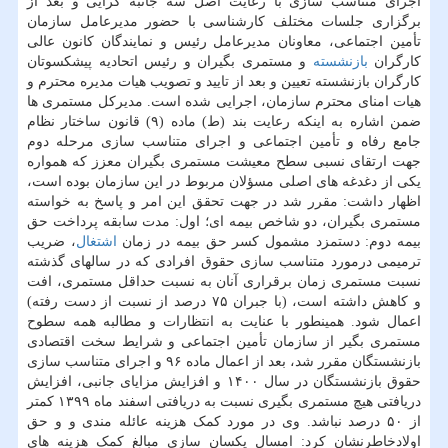
اجرای متناسب سازی با رعایت اصل سه جانبه گرایی و بعد از
برگزاری جلسات مختلف کارشناسی با حضور مدیرعامل سازمان
تأمین اجتماعی، معاونان مدیرعامل رئیس و نمایندگان کانون عالی
کارگران
بازنشسته
و مستمری بگیران و رئیس اتحادیه پیشکسوتان
کارگران بازنشسته تعیین و بعد از تایید و تصویب هیات مدیره محترم و
هیات امنای محترم سازمان، اجرایی شده است. مدیرکل مستمری ها
ضمن اشاره به اینکه رعایت بند (ط) ماده (۹) قانون ساختار نظام
جامع رفاه و تأمین اجتماعی و اجرای متناسب سازی مرحله دوم
جهت ارتقای نسبی سطح معیشت مستمری بگیران معزز که همواره
یکی از دغدغه های اصلی مسؤلان مربوط در این سازمان بوده است،
اظهار داشت: مقرر شد در جهت تحقق این امر و پاسخ به خواسته
مستمری بگیران، دو شاخص بیمه ای؛ اول: مدت سابقه پرداخت حق
بیمه دوم: دستمزد مشمول کسر حق بیمه در زمان
اشتغال
، ضریب
ترمیمی درمورد متناسب سازی حقوق افرادی که در سالهای گذشته
نسبت مستمری زمان برقراری آنان به نسبت حداقل مستمری، افت
و کاهش داشته است، (با جبران ۷۵ درصد از نسبت از دست رفته)
اعمال شود. همینطور با عنایت به انتظارات و مطالبه همه سطوح
مستمری بگیر از سازمان تأمین اجتماعی و شرایط سخت اقتصادی
بازنشستگان مقرر شد، بعد از اعمال ماده ۹۶ و اجرای متناسب سازی
حقوق بازنشستگان در سال ۱۴۰۰ و افزایش مزایای جانبی، افزایش
دریافتی هیچ مستمری بگیری نسبت به دریافتی اسفند ماه ۱۳۹۹ کمتر
از ۵۰ درصد نباشد. وی در مورد کمک هزینه عائله مندی و و حق
اولادخاطرنشان کرد: امسال یکسان سازی مبالغ کمک هزینه های