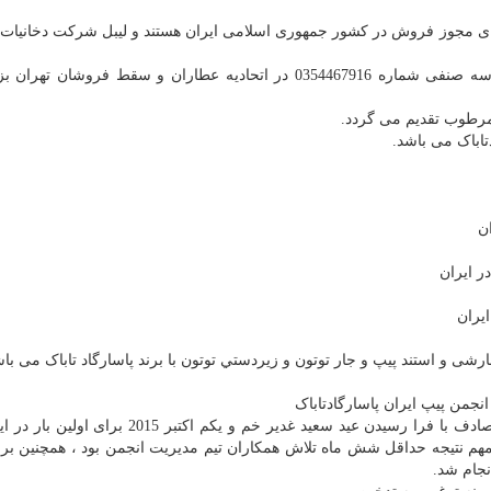
ای مجوز فروش در کشور جمهوری اسلامی ایران هستند و لیبل شرکت دخانیات ا
پاسارگاد تاباک دارای مجوز عمده فروشی دخانیات با شناسه صنفی شماره 0354467916 در اتحادیه عطاران و سقط فر
مرطوب تقدیم می گردد.
تاباک می باشد.
ن
ر ايران
يران
شی و استند پيپ و جار توتون و زيردستي توتون با برند پاسارگاد تاباک می باش
نجمن پیپ ایران پاسارگادتاباک
مفتخر است که در مراسمی در مورخه 9 مهرماه 1394 مصادف با فرا رسیدن عید سعید غدیر خم و یکم ا
م نتیجه حداقل شش ماه تلاش همکاران تیم مدیریت انجمن بود ، همچنین برا
نجام شد.