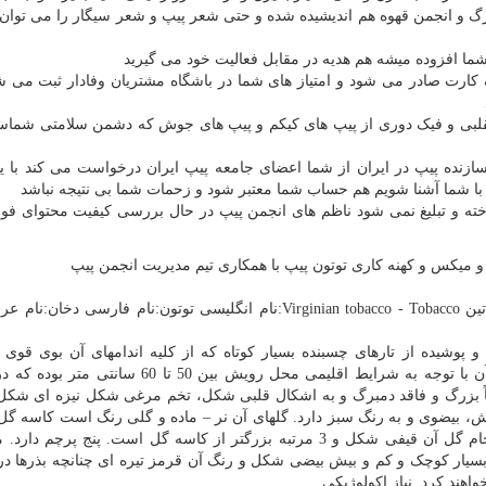
گ و انجمن قهوه هم اندیشیده شده و حتی شعر پیپ و شعر سیگار را می توان
شما افزوده میشه هم هدیه در مقابل فعالیت خود می گیرید
ک کارت صادر می شود و امتیاز های شما در باشگاه مشتریان وفادار ثبت می ش
تقلبی و فیک دوری از پیپ های کیکم و پیپ های جوش که دشمن سلامتی شم
ازنده پیپ در ایران از شما اعضای جامعه پیپ ایران درخواست می کند با ی
 با شما آشنا شویم هم حساب شما معتبر شود و زحمات شما بی نتیجه نباشد
خته و تبلیغ نمی شود ناظم های انجمن پیپ در حال بررسی کیفیت محتوای فو
 ميكس و كهنه كاری توتون پيپ با همکاری تیم مدیریت انجمن پیپ
سیب زمینی Solanaceae:تیره Nicotiana Tabacum L.:نام لاتین Virginian tobacco - Tobacco:نام انگلیسی توتون:نام فار
اع یک تا 2 متر (گاهی بیشتر) و پوشیده از تارهای چسبنده بسیار کوتاه که از کلیه اندامهای آن بوی قو
استشمام می شود. این گیاه ریشه راست دارد که طول آن با توجه به شرایط اقلیمی محل رویش بین 50
ون نسبتاً بزرگ و فاقد دمبرگ و به اشکال قلبی شکل، تخم مرغی شکل نیزه ای شکل
، بیضوی و به رنگ سبز دارد. گلهای آن نر – ماده و گلی رنگ است کاسه گل 
ای شکل، منتهی به 5 تقسیم نوک تیز (غالباً نامساوی) و جام گل آن قیفی شکل و 3 مرتبه بزرگتر از کاسه گل است. پنج 
 بسیار کوچک و کم و بیش بیضی شکل و رنگ آن قرمز تیره ای چنانچه بذرها د