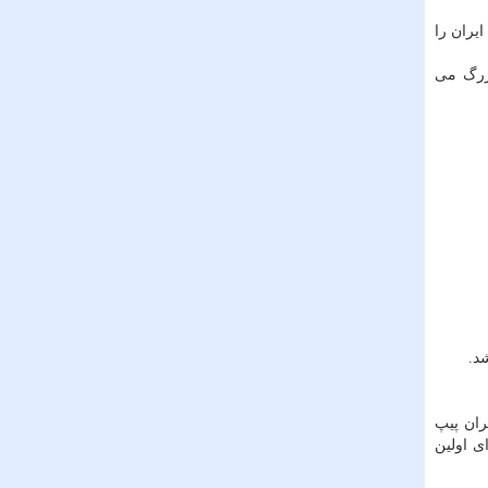
یران را
وشان تهران بزرگ می
د.
کتبر 2015 برای اولین بار در ایران پیپ
ی اولین