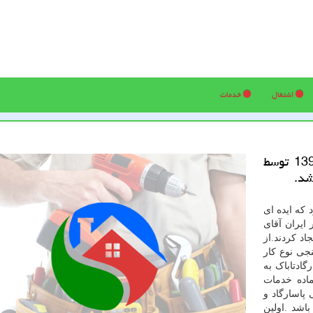
اشتغال
خدمات
كار در محل: اولین پیپ در ایران در مهرماه 1394 توسط
شد.
که ایده ای
 ایران آقای
د کردند.از
نجی نوع کار
د.پاسارگادتاباک به
اده خدمات
 پاسارگاد و
 می باشد .اولين