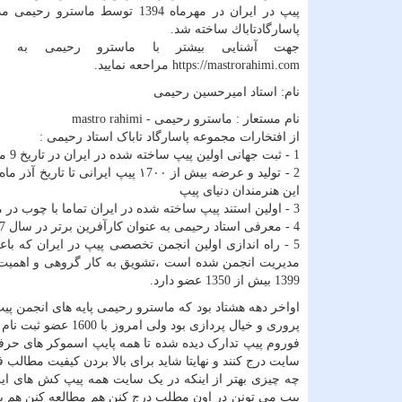
پيپ در ايران در مهرماه 1394 توسط ماسترو
پاسارگادتاباك ساخته شد.
جهت آشنایی بیشتر با ماسترو رحیمی به 
https://mastrorahimi.com مراحعه نمایید.
نام: استاد اميرحسين رحيمى
نام مستعار : ماسترو رحیمی - mastro rahimi
از افتخارات مجموعه پاسارگاد تاباک استاد رحیمی :
1 - ثبت جهانی اولین پیپ ساخته شده در ايران در تاریخ 9 مهر ماه 1394 اولین پیپ تماما دست ساز با برایر و متریال ایتالیایی با هنر ایرانی
این هنرمندان دنیای پیپ
3 - اولین استند پیپ ساخته شده در ایران تماما با چوب در مدل های 12 تایی و 18 تايی و اشكال مختلف هنری
4 - معرفی استاد رحیمی به عنوان کارآفرین برتر در سال 1397
مدیریت انجمن شده است ،تشويق به كار گروهی و اهميت به 
1399 بیش از 1350 عضو دارد.
اواخر دهه هشتاد بود که ماسترو رحیمی پایه های انجمن پیپ 
پروری و خیال پردازی بود ولی امروز با 1600 عضو ثبت نام شده در وب سایت
فوروم پیپ تدارک دیده شده تا همه پایپ اسموکر های حرفه
سایت درج کنند و نهایتا شاید برای بالا بردن کیفیت مطالب
چه چیزی بهتر از اینکه در یک سایت همه پیپ کش های ایرا
پیپ می تونن در اون مطلب درج کنن هم مطالعه کنن هم به ا