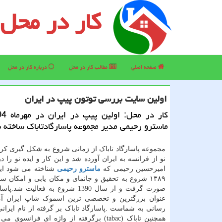
کار در محل
صفحه اصلی
مطالب كار در محل
درباره كار در محل
اولین سایت بررسی توتون پیپ در ایران
ماسترو رحیمی مدیر مجموعه پاسارگادتاباك ساخته 
مجموعه پاسارگاد تاباک از زمانی شروع به شکل گیری کرد 
نو از فرانسه به ایران آورده شد و این کار و ایده نو را در
اميرحسين رحيمی كه
ماسترو رحيمی
شناخته می شود ایجا
١٣٨٩ شروع به تحقیق و جانمای و مکان یابی و امکان س
صورت گرفت و از سال 1390 شروع به فعالیت ش
عنوان بزرگترین و تخصصی ترین اسموک شاپ ایران آم
رسانی به شماست .پاسارگاد تاباک بر گرفته از نام ایرانی
همچنین تاباک (tabac) برگرفته از واژه ای فرانسوی