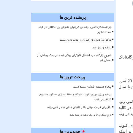
پربیننده ترین ها
بازنشستگان تأمین اجتماعی قربانیان خاموش بی عدالتی در ایام
سخت کشور
بازخوانی قانون کار ایران از تولد تا بن بست
یارانه واریز شد
شروع بازگشت به اشتغال کارگران بیکار شده در جنگ رمضان از
پاسارگادتاباک
استان قم
پربحث ترین ها
5 - راه اندازی اولین انجمن تخصصی پیپ در ایران که باعث گرد آمدن هنرمندان دنیای پیپ در جلسه های دورهمی و حضوری اعضا تیم 20 نفره
پنجره استقلال کماکان بسته است
 تا سال
برنامه ریزی برای تقویت جایگاه و شفاف سازی عملکرد صندوق
کارآفرینی امید
می رویا
افزایش قیمت جهانی طلا با کاهش تنش ها در خاورمیانه
ر کالبد
پ در وب
نرخ بیکاری 9 و یک دهم درصد شد
ای کلوپ
ر اینکه
جدیدترین ها