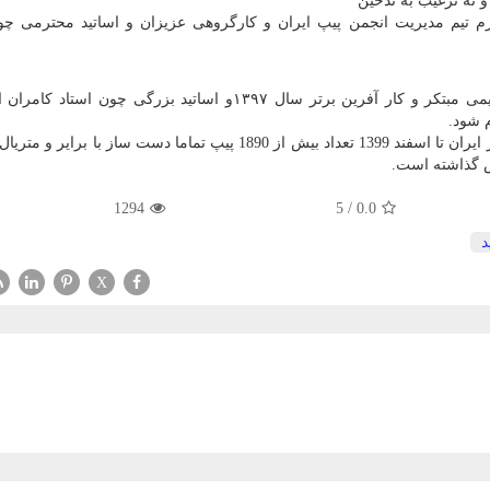
 نه ترغيب به تدخين
م تيم مديريت انجمن پيپ ايران و كارگروهی عزيزان و اساتيد محترمی چو
تیم طراح و سازنده پاسارگادتاباک با مدیریت ماسترو رحیمی مبتکر و کار آفرین برتر سال ۱۳۹۷و اساتید بزرگی چون
م شود.
ماسترو رحيمی از شروع به طراحی و ساخت اولین پیپ در ایران تا اسفند 1399 تعداد بیش از 1890 پیپ تماما دست ساز با 
يش گذاشته است.
1294
5
/
0.0
د
X