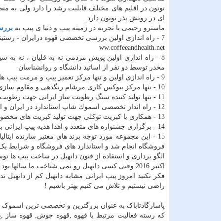
توتون در اقلیم های مختلف قابلیت رشد را دارد ولی به م
ای در رویش بذر توتون دارد.
ماسترو رحیمی با تجربه در زمینه پیپ و دنیا ی پیپ به
بررس
7 - راه اندازی اولین بررسی تخصصی قهوه درایران - رستينگ و برندينگ دانه قهوه
ww.coffeeandhealth.net
8 - راه اندازی اولین پویش مردمی نه به قلیان ، نه به س
مخدر توسط دو نفر از اساتيد دانشگاه و روانشناسان
9 - راه اندازی اولین و تنها مرکز تعمیر پیپ و مرمت پیپ های کلکسیونی در ایران
10 - تنها مركز بيوكس كاری مرشام رنگدهی و مقاوم سازی مرشام
11 - تنها توليد كننده سنگ رطوبت ساز ايرانی جهت رطوبت دهی به توتون
12 - راه انداز تخصصی اسموك شاپ استاندارد در ايران و امور مرتبط با نگهداری و آموزش تخصصی عرضه و نگهداری سيگاربرگ
13 - همكاری با كبريت توكلی جهت تولید كبريت های مخصوص پيپ و سيگاربرگ كه طرح های زيبای روی كبريت با ايده های خاص ماسترو رحيمی
14 - برگزاری جشنواره های متعدد و اهدا هدیه پیپ ایرانی به دوست دارن و علاقه مندان به دنیای پیپ
15 - این مجموعه مورد توجه برند های معتبر سازنده ایتا
فروشگاه انجام شد و استاندارد های فروشگاه و شرایط یک
الگو برداری و استفاده از فنون دانهیل در ساخت پیپ ها ت
اکتبر 2016 وقتی کسی دانهیل رو نمی شناخت ما ساله
فکر نکنید امروز پیپ ایرانی مشابه دانهیل کم از دانهیل ن
راضی نیستیم و تلاش می کنیم بهتر باشیم !
پاسارگادتاباک به عنوان بزرگترین و تخصصی ترین اسموک
که رسته فعالیت مرتبط با قهوه ,قهوه جوش, قهوه ساز ,پی