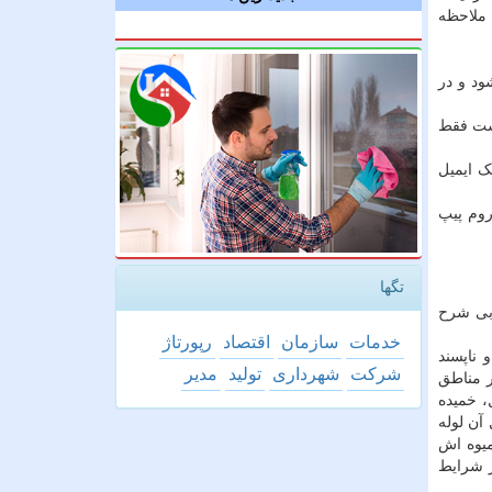
 ملاحظه
ود و در
است فقط
ک ایمیل
روم پیپ
تگها
سی دخان:نام عربی شرح
خدمات
سازمان
اقتصاد
رپورتاژ
ی و ناپسند
شركت
شهرداری
تولید
مدیر
 تا 60 سانتی متر بوده که در مناطق
، خمیده
آن لوله
پرچم دارد. میوه اش
ر شرایط