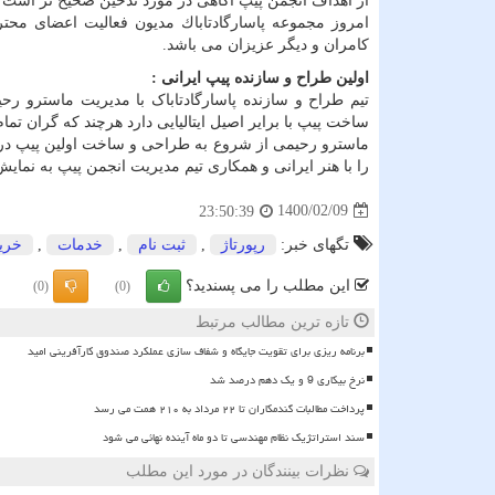
از اهداف انجمن پيپ آگاهی در مورد تدخين صحيح تر است و
امروز مجموعه پاسارگادتاباك مديون فعاليت اعضای محتر
كامران و ديگر عزيزان می باشد.
اولین طراح و سازنده پیپ ایرانی :
ساخت پیپ با برایر اصیل ایتالیایی دارد هرچند که گران تما
را با هنر ایرانی و همكاری تيم مديريت انجمن پيپ به نما
1400/02/09
23:50:39
تگهای خبر:
رپورتاژ
,
ثبت نام
,
خدمات
,
خری
این مطلب را می پسندید؟
(0)
(0)
تازه ترین مطالب مرتبط
برنامه ریزی برای تقویت جایگاه و شفاف سازی عملکرد صندوق کارآفرینی امید
نرخ بیکاری 9 و یک دهم درصد شد
پرداخت مطالبات گندمکاران تا ۲۲ مرداد به ۲۱۰ همت می رسد
سند استراتژیک نظام مهندسی تا دو ماه آینده نهائی می شود
نظرات بینندگان در مورد این مطلب