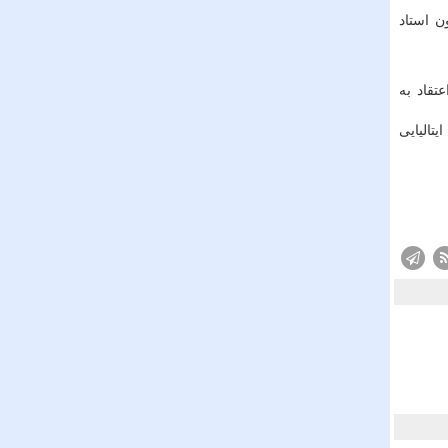
ن استاد
 استاد کامران اعتقاد به
برایر و متریال ایتالیایی