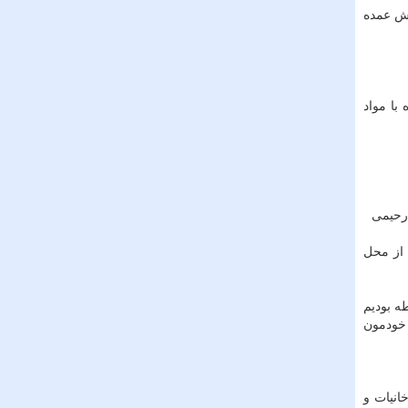
قش عمده
با مواد
 از محل
طه بودیم
 خودمون
انیات و