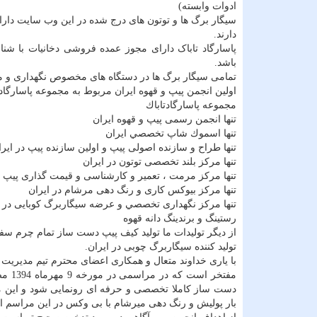
ادوات وابسته)
سیگار برگ ها و توتون های درج شده در این وب سایت دار
دارند.
باشد.
تمامی سیگار برگ ها در دستگاه های مخصوص نگهداری و 
اولین انجمن پیپ و قهوه ایران مربوط به مجموعه پاسارگاد
مجموعه پاسارگادتاباك
تنها انجمن رسمی پيپ و قهوه ايران
تنها اسموك شاپ تخصصي ايران
تنها طراح و سازنده اصولی پيپ و اولين سازنده پيپ در ايرا
تنها مركز بلند تخصصی توتون در ايران
تنها مركز مرمت ، تعمير و كارشناسی و قيمت گذاری پيپ د
تنها مركز بيوكس كاری و رنگ دهی مرشام در ايران
تنها مركز نگهداری تخصصي و عرضه سيگاربرگ كوبايی در ا
رستينگ و برندينگ دانه قهوه
از دیگر تولیدات ما تولید کیف پیپ دست ساز تمام چرم سفار
تولید کننده سیگاربرگ چوبی در ایران.
با یاری خداوند متعال و همکاری اعضای محترم تیم مدیریت ا
دست ساز کاملا تخصصی و حرفه ای رونمایی شود و این مه
بار پولیش و رنگ دهی میرشام با بی وکس در این مراسم ا