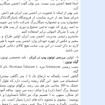
اینجا فقط انجمن پیپ نیست می توان گفت انجمن سیگاربر
کرد
چی بهتر از اینکه با عضویت در انجمن پیپ ایران هم دانش 
aبرای شما بعد از خرید مناسب از فروشگاه پاسارگادتابا
جشنواره پیپ و جشنواره سیگاربرگ شرکت داده می شوید
به امید روزی که جهت تدخین صحیح و دوری از پیپ های 
از پیپ با متریال اصولی برایر استفاده کنیم
ماسترو رحیمی مدیریت انجمن پیپ ایران اولین طراح و س
معتبر و عکس از چهره خودتان وارد انجمن پیپ شوید تا هم
لازم به ذکر است در این وب سایت هیچ کالای دخانی فرو
می باشند .
6 - اولین
بررسی توتون پیپ در ایران
- بلند تخصصی توتون و
گیاه توتون :
گیاه
گیاهی است یکساله به ارتف
خشک به 200 سانتی متر هم می رسد. برگهای توت
(وسط برگ انحنا دارد) و یا صاف دیده می شود. ساقه آغوش
پوشینه ، بیضوی و محتوی دانه های (بذر) بسیار است. بذر
مناسبی نگهداری شوند تا 1 سال قوه رویشی خود را حفظ خواهند کرد. نیاز اکولوژیکی