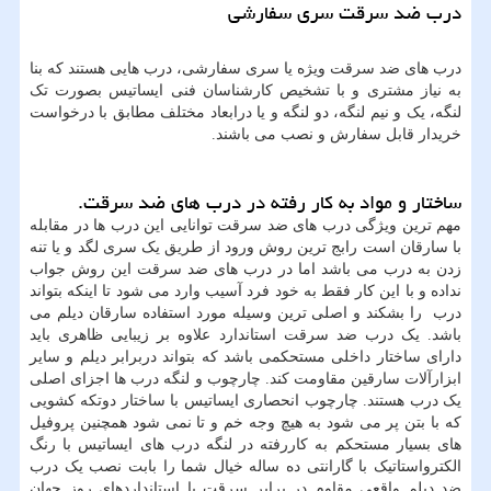
درب ضد سرقت سری سفارشی
درب های ضد سرقت ویژه یا سری سفارشی، درب هایی هستند که بنا
به نیاز مشتری و با تشخیص کارشناسان فنی ایساتیس بصورت تک
لنگه، یک و نیم لنگه، دو لنگه و یا درابعاد مختلف مطابق با درخواست
خریدار قابل سفارش و نصب می باشند.
ساختار و مواد به کار رفته در درب های ضد سرقت.
مهم ترین ویژگی درب های ضد سرقت توانایی این درب ها در مقابله
با سارقان است رابج ترین روش ورود از طریق یک سری لگد و یا تنه
زدن به درب می باشد اما در درب های ضد سرقت این روش جواب
نداده و با این کار فقط به خود فرد آسیب وارد می شود تا اینکه بتواند
درب را بشکند و اصلی ترین وسیله مورد استفاده سارقان دیلم می
باشد. یک درب ضد سرقت استاندارد علاوه بر زیبایی ظاهری باید
دارای ساختار داخلی مستحکمی باشد که بتواند دربرابر دیلم و سایر
ابزارآلات سارقین مقاومت کند. چارچوب و لنگه درب ها اجزای اصلی
یک درب هستند. چارچوب انحصاری ایساتیس با ساختار دوتکه کشویی
که با بتن پر می شود به هیچ وجه خم و تا نمی شود همچنین پروفیل
های بسیار مستحکم به کاررفته در لنگه درب های ایساتیس با رنگ
الکترواستاتیک با گارانتی ده ساله خیال شما را بابت نصب یک درب
ضد دیلم واقعی مقاوم در برابر سرقت با استانداردهای روز جهان