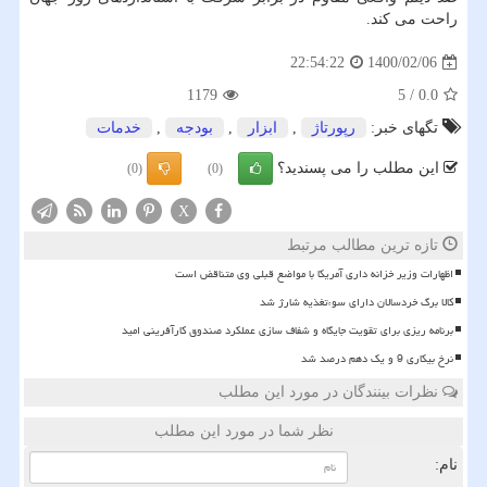
راحت می کند.
1400/02/06
22:54:22
1179
5
/
0.0
تگهای خبر:
رپورتاژ
,
ابزار
,
بودجه
,
خدمات
این مطلب را می پسندید؟
(0)
(0)
X
تازه ترین مطالب مرتبط
اظهارات وزیر خزانه داری آمریکا با مواضع قبلی وی متناقض است
کالا برگ خردسالان دارای سوءتغذیه شارژ شد
برنامه ریزی برای تقویت جایگاه و شفاف سازی عملکرد صندوق کارآفرینی امید
نرخ بیکاری 9 و یک دهم درصد شد
نظرات بینندگان در مورد این مطلب
نظر شما در مورد این مطلب
نام: