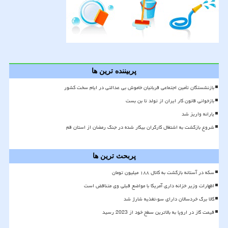
پربیننده ترین ها
بازنشستگان تأمین اجتماعی قربانیان خاموش بی عدالتی در ایام سخت کشور
بازخوانی قانون کار ایران از تولد تا بن بست
یارانه واریز شد
شروع بازگشت به اشتغال کارگران بیکار شده در جنگ رمضان از استان قم
پربحث ترین ها
سکه در آستانه بازگشت به کانال ۱۸۸ میلیون تومان
اظهارات وزیر خزانه داری آمریکا با مواضع قبلی وی متناقض است
کالا برگ خردسالان دارای سوءتغذیه شارژ شد
قیمت گاز در اروپا به بالاترین سطح خود از 2023 رسید