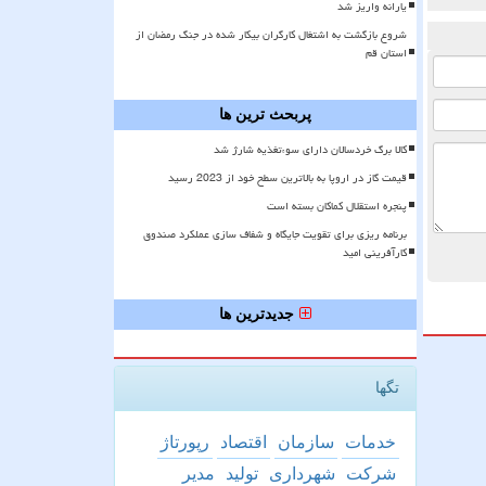
یارانه واریز شد
شروع بازگشت به اشتغال کارگران بیکار شده در جنگ رمضان از
استان قم
پربحث ترین ها
کالا برگ خردسالان دارای سوءتغذیه شارژ شد
قیمت گاز در اروپا به بالاترین سطح خود از 2023 رسید
پنجره استقلال کماکان بسته است
برنامه ریزی برای تقویت جایگاه و شفاف سازی عملکرد صندوق
کارآفرینی امید
جدیدترین ها
تگها
خدمات
سازمان
اقتصاد
رپورتاژ
شركت
شهرداری
تولید
مدیر