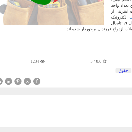
تعداد واجد
ینترنتی از
ت
الکترونیک
صندوق بازنشستگی ثبت کرده بودند. بدین سان از آغاز سال ۹۹ تابحال
ات ازدواج فرزندان برخوردار شده اند.
1234
5
/
0.0
حقوق
X