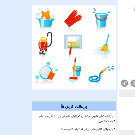
پربیننده ترین ها
بازنشستگان تأمین اجتماعی قربانیان خاموش بی عدالتی در ایام
سخت کشور
بازخوانی قانون کار ایران از تولد تا بن بست