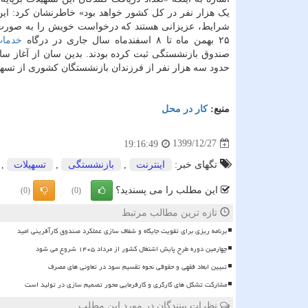
یک هزار نفر در کل کشور خواهد بود» خاطرنشان کرد: این 
شرایط، عزیزانی هستند که درخواست خویش را به صورت ا
۲۵ بهمن ماه تا ۸ اسفندماه سال جاری در درگاه
خدما
حدود سه هزار نفر از فرزندان بازنشستگان کشوری از تسهیل
منبع:
كار در محل
1399/12/27
19:16:49
تگهای خبر:
اینترنت
,
بازنشستگی
,
تسهیلات
,
این مطلب را می پسندید؟
(0)
(0)
تازه ترین مطالب مرتبط
برنامه ریزی برای تقویت جایگاه و شفاف سازی عملکرد صندوق کارآفرینی امید
چهارمین دوره طرح پایش اشتغال کشور از مرداد ۱۴۰۵ شروع می شود
تبیین ابعاد فقهی و حقوقی نحوه تقسیم سود در تعاونی های مصرف
مشارکت تشکل های کارگری و کارفرمایی محور تصمیم سازی در تولید است
نظرات بینندگان در مورد این مطلب