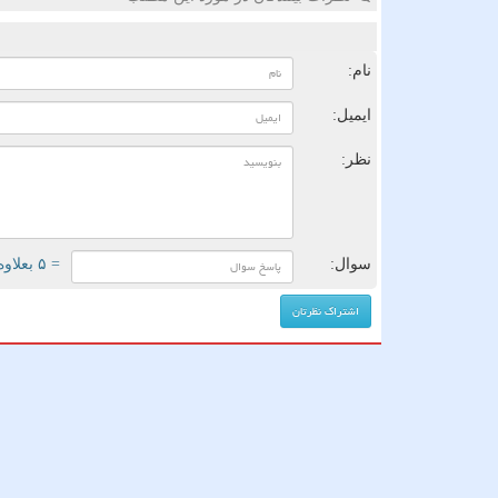
ن
نام:
ایمیل:
نظر:
سوال:
= ۵ بعلاوه ۵