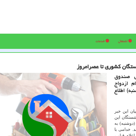
اشتغال
خدمات
ستگان كشوری تا عصرامروز
ی صندوق
م ازدواج
به) اطلاع
ان این خبر
نشستگان این
۱۳ تا عصر امروز (دوشنبه) به
 خدامی با
اعلام قبلی،