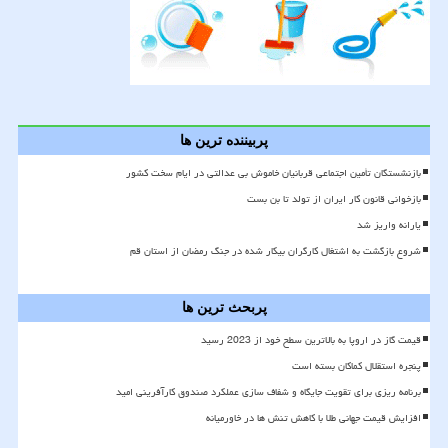
پربیننده ترین ها
بازنشستگان تأمین اجتماعی قربانیان خاموش بی عدالتی در ایام سخت کشور
بازخوانی قانون کار ایران از تولد تا بن بست
یارانه واریز شد
شروع بازگشت به اشتغال کارگران بیکار شده در جنگ رمضان از استان قم
پربحث ترین ها
قیمت گاز در اروپا به بالاترین سطح خود از 2023 رسید
پنجره استقلال کماکان بسته است
برنامه ریزی برای تقویت جایگاه و شفاف سازی عملکرد صندوق کارآفرینی امید
افزایش قیمت جهانی طلا با کاهش تنش ها در خاورمیانه