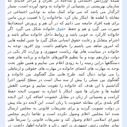
شبکه اورژانس اجتماعی و مداخله در بحران و مراکز جدیدی که
سازمان بهزیستی در پشتیبانی از خانواده به وجود آورده است، بسیار
اثرگذار می باشد که می تواند کمک نماید به توانایی اجتماعی در
مقابله با لطمه ها. ابتکار بیان کرد: ماخانواده را با اهمیت ترین مامن
برای همه افراد جامعه می دانیم که در آن هم و پرورش استعدادها
صورت می گیرد و هم و حفظ
حقوق
خانواده شکل می گیرد. اگر
خانواده کارکرد به خوبی باشد و روابط داخل خانواده سالم باشد و
احترام متقابل و رعایت حقوق انسانی شکل گیرد ما چنین لطمه هایی
که امروز شاهد می باشیم را نخواهیم داشت. وی افزود: توجه به
خانواده در سیاست های نهاد ریاست جمهوری و وزارت کار یکی در
دولت دوازدهم بوده و ما تنظیم فاکتورهای خانواده و برنامه های همه
دستگاهها دراین زمینه را به زودی اعلام می نماییم و همین طور بحث
توجه به مهارت های اعضای خانواده در مهارت های حقوقی و ارتباطی
را می توانید دنبال کنید. طرح هایی مثل گفتگوی بین خانواده و
گفتگوی بین نسلی را بیش از سه سال است در سطح کشور اجرا
گذاشتیم با این هدف که خانواده را تقویت نماییم و موجب کاهش
لطمه ها و بحران ها شود. ابتکار با اشاره به تصویب لایحه حفظ
کرامت و پشتیبانی از زنان در مقابل خشونت اضافه کرد: این لایحه
گام بلندی برای مقابله خشونت با زنان است. این لایحه دو ماه پیش
در دولت تصویب گردید و برای تشریفات قانونی به مجلس ارسال
شده اما مجلس اعلام وصول نکرده است و تقاضا داریم مجلس
شورای اسلامی اعلام وصول کند و تشریفات قانونی را سریعاً طی
نماید. معاون رئیس جمهوری در امور زنان و خانواده اظهار داشت: در