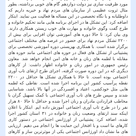
مورد ظرفیت سازی نیز دولت دوازدهم گام های خوبی برداشته، بطور
مثال ثروت عظیمی از سازمان های مردم نهاد و خیریه داریم که
داوطلبانه و با نگاه تخصصی در این مساله ها فعالیت می نمایند. ابتکار
اضافه کرد: این تشکل ها در اجرای برنامه هایی مانند تحکیم خانواده و
طرح گفت وگوی خانواده و مهارت های خوب زیستن همکاری دارند.
وی بیان کرد: تا حالا دوره های آموزشی توان افزایی برای بیش از
۲۲۰۰ تشکل مردم نهاد برای حضور در عرصه های مختلف اجتماعی
برگزار شده است. با همکاری بهزیستی دوره آموزشی تخصصی برای
پشتیبانی از تشکل های فعال در حوزه های اجتماعی مانند حوزه های
مقابله با لطمه های زنان و خانه های امن انجام خواهد شد. معاون
رئیس جمهوری در امور زنان و خانواده اظهار داشت: از کارهای
دیگری که در این دوره صورت گرفته، اجرای طرح ارتقای تاب آوری
اجتماعی بوده است. تا حالا با همکاری تشکل ها حداقل در ۲۲۰۰
نقطه پرآسیب کشور این برنامه اجرا شده است. نقاطی که لطمه
هایی مثل خودکشی، اعتیاد و افسردگی در آنها بالا باشد، شناسایی
شدند و سپس طرح های تاب آوری اجتماعی با کمک تسهیل گران با
مخاطب قراردادن مادران و زنان اجرا شده و حداقل تا حالا ۸۰ هزار
نفر را در طرح تاب آوری اجتماعی آموزش داده ایم. ابتکار با اعلان
اینکه سند ارتقای وضعیت زنان و خانواده در ۳۱ استان کشور اجرا
شده، اضافه کرد: پشتیبانی از اورژانس اجتماعی در دستور کاری
کارهای ما است و با افتخار این حمایت ها را انجام می دهیم. ارزیابی
های ما نشان داد اورژانس اجتماعی یکی از موثرترین ساز و کارهای