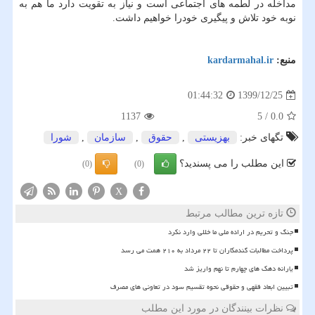
مداخله در لطمه های اجتماعی است و نیاز به تقویت دارد ما هم به
نوبه خود تلاش و پیگیری خودرا خواهیم داشت.
منبع:
kardarmahal.ir
1399/12/25
01:44:32
1137
5
/
0.0
تگهای خبر:
بهزیستی
,
حقوق
,
سازمان
,
شورا
این مطلب را می پسندید؟
(0)
(0)
X
تازه ترین مطالب مرتبط
جنگ و تحریم در اراده ملی ما خللی وارد نکرد
پرداخت مطالبات گندمکاران تا ۲۲ مرداد به ۲۱۰ همت می رسد
یارانه دهک های چهارم تا نهم واریز شد
تبیین ابعاد فقهی و حقوقی نحوه تقسیم سود در تعاونی های مصرف
نظرات بینندگان در مورد این مطلب