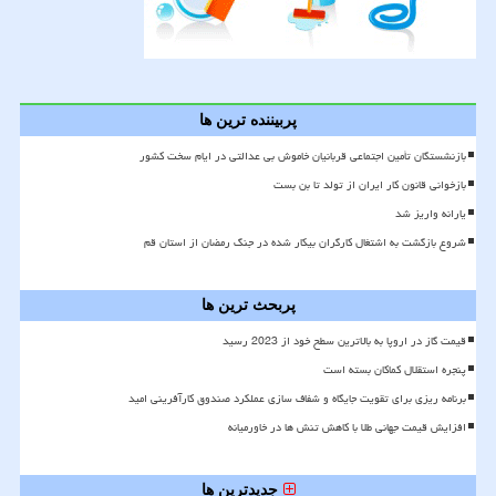
پربیننده ترین ها
بازنشستگان تأمین اجتماعی قربانیان خاموش بی عدالتی در ایام سخت کشور
بازخوانی قانون کار ایران از تولد تا بن بست
یارانه واریز شد
شروع بازگشت به اشتغال کارگران بیکار شده در جنگ رمضان از استان قم
پربحث ترین ها
قیمت گاز در اروپا به بالاترین سطح خود از 2023 رسید
پنجره استقلال کماکان بسته است
برنامه ریزی برای تقویت جایگاه و شفاف سازی عملکرد صندوق کارآفرینی امید
افزایش قیمت جهانی طلا با کاهش تنش ها در خاورمیانه
جدیدترین ها