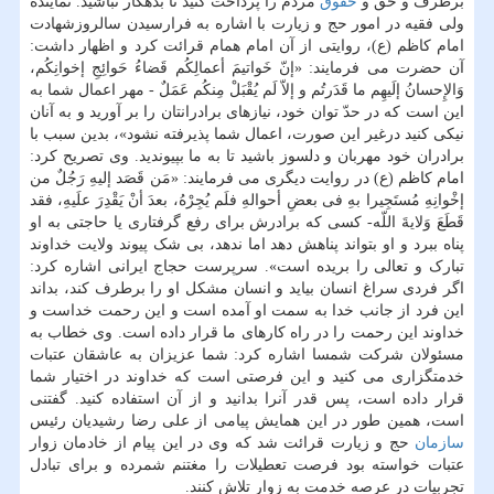
برطرف و حق و
حقوق
مردم را پرداخت کنید تا بدهکار نباشید. نماینده
ولی فقیه در امور حج و زیارت با اشاره به فرارسیدن سالروزشهادت
امام کاظم (ع)، روایتی از آن امام همام قرائت کرد و اظهار داشت:
آن حضرت می فرمایند: «إنّ خَواتیمَ أعمالِکُم قَضاءُ حَوائِجِ إخوانِکُم،
وَالإِحسانُ إلَیهِم ما قَدَرتُم و إلاّ لَم یُقْبَلْ مِنکُم عَمَلٌ - مهر اعمال شما به
این است که در حدّ توان خود، نیازهای برادرانتان را بر آورید و به آنان
نیکی کنید درغیر این صورت، اعمال شما پذیرفته نشود»، بدین سبب با
برادران خود مهربان و دلسوز باشید تا به ما بپیوندید. وی تصریح کرد:
امام کاظم (ع) در روایت دیگری می فرمایند: «مَن قَصَد إلیهِ رَجُلٌ من
إخْوانِهِ مُستَجِیرا بهِ فی بعضِ أحوالهِ فلَم یُجِرْهُ، بعدَ أنْ یَقْدِرَ علَیهِ، فقد
قَطَعَ وَلایةَ اللّه- کسی که برادرش برای رفع گرفتاری یا حاجتی به او
پناه ببرد و او بتواند پناهش دهد اما ندهد، بی شک پیوند ولایت خداوند
تبارک و تعالی را بریده است». سرپرست حجاج ایرانی اشاره کرد:
اگر فردی سراغ انسان بیاید و انسان مشکل او را برطرف کند، بداند
این فرد از جانب خدا به سمت او آمده است و این رحمت خداست و
خداوند این رحمت را در راه کارهای ما قرار داده است. وی خطاب به
مسئولان شرکت شمسا اشاره کرد: شما عزیزان به عاشقان عتبات
خدمتگزاری می کنید و این فرصتی است که خداوند در اختیار شما
قرار داده است، پس قدر آنرا بدانید و از آن استفاده کنید. گفتنی
است، همین طور در این همایش پیامی از علی رضا رشیدیان رئیس
سازمان
حج و زیارت قرائت شد که وی در این پیام از خادمان زوار
عتبات خواسته بود فرصت تعطیلات را مغتنم شمرده و برای تبادل
تجربیات در عرصه خدمت به زوار تلاش کنند.