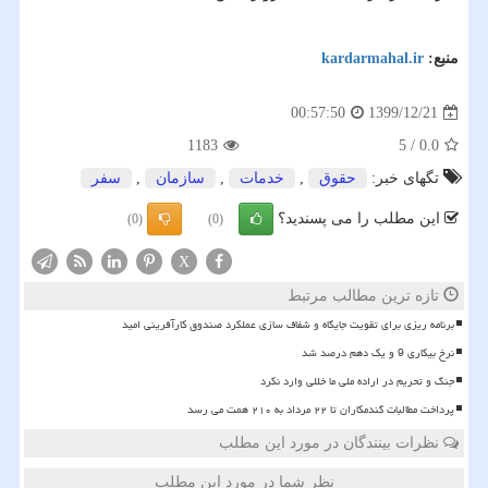
منبع:
kardarmahal.ir
1399/12/21
00:57:50
1183
5
/
0.0
تگهای خبر:
حقوق
,
خدمات
,
سازمان
,
سفر
این مطلب را می پسندید؟
(0)
(0)
X
تازه ترین مطالب مرتبط
برنامه ریزی برای تقویت جایگاه و شفاف سازی عملکرد صندوق کارآفرینی امید
نرخ بیکاری 9 و یک دهم درصد شد
جنگ و تحریم در اراده ملی ما خللی وارد نکرد
پرداخت مطالبات گندمکاران تا ۲۲ مرداد به ۲۱۰ همت می رسد
نظرات بینندگان در مورد این مطلب
نظر شما در مورد این مطلب