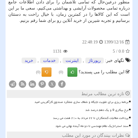
منظور درعین‌حال که تمامی تلاشمان را برای دادن اطلاعات جامع
درباره تمامی محصولات آرایشی و بهداشتی می‌کنیم، سعی ما بر این
است که این کالاها را در کمترین زمان، با خیال راحت به دستتان
برسانیم و تجربه شیرین از خرید آنلاین رو برای شما رقم بزنیم.
1399/12/16
22:48:19
1131
5
/
0.0
تگهای خبر:
رپورتاژ
,
اینترنت
,
خدمات
,
خرید
این مطلب را می پسندید؟
(0)
(0)
X
تازه ترین مطالب مرتبط
برنامه ریزی برای تقویت جایگاه و شفاف سازی عملکرد صندوق کارآفرینی امید
نرخ بیکاری 9 و یک دهم درصد شد
پرداخت مطالبات گندمکاران تا ۲۲ مرداد به ۲۱۰ همت می رسد
سند استراتژیک نظام مهندسی تا دو ماه آینده نهائی می شود
نظرات بینندگان در مورد این مطلب