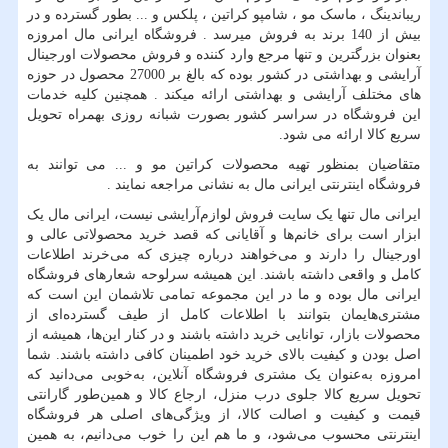
ریباندینگ ، ماسک مو ، شامپو کراتین ، پلکس و ... بطور گسترده و در
بیش از 140 برند به فروش میرسد . فروشگاه ایرانی مال امروزه
بعنوان بزرگترین و تنها مرجع وارد کننده و فروش محصولات اورجینال
آرایشی و بهداشتی در کشور بوده که بالغ بر 27000 محصول در حوزه
های مختلف آرایشی و بهداشتی ارائه میکند . همچنین کلیه خدمات
این فروشگاه در سراسر کشور بصورت شبانه روزی بهمراه تحویل
سریع کالا ارائه می شود.
متقاضیان بمنظور تهیه محصولات کراتین مو و ... می توانند به
فروشگاه اینترنتی ایرانی مال به نشانی مراجعه نمایند .
ایرانی مال تنها یک سایت فروش لوازم‌آرایشی نیست، ایرانی مال یک
ابزار است برای خانم‌ها و آقایانی که قصد خرید محصولاتی عالی و
اورجینال را دارند و می‌خواهند درباره چیزی که می‌خرند اطلاعات
کامل و واقعی داشته باشند. این همیشه سرلوحه شعارهای فروشگاه
ایرانی مال بوده و ما در این مجموعه تمامی تلاشمان این است که
مشتری‌هایمان بتوانند با اطلاعات کامل از طیف گسترده‌ای از
محصولات بازار، توانایی خرید داشته باشند و در کنار این‌ها، همیشه از
اصل بودن و کیفیت بالای خرید خود اطمینان کافی داشته باشند. شما
امروزه به‌عنوان یک مشتری فروشگاه آنلاین، به‌خوبی می‌دانید که
تحویل سریع کالا جلوی درب منزل، ارجاع کالا و همین‌طور گارانتی
قیمت و کیفیت و اصالت کالا، از ویژگی‌های اصلی هر فروشگاه
اینترنتی محسوب می‌شود، و ما هم این را خوب می‌دانیم، به همین