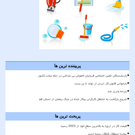
پربیننده ترین ها
بازنشستگان تأمین اجتماعی قربانیان خاموش بی عدالتی در ایام سخت کشور
بازخوانی قانون کار ایران از تولد تا بن بست
یارانه واریز شد
شروع بازگشت به اشتغال کارگران بیکار شده در جنگ رمضان از استان قم
پربحث ترین ها
قیمت گاز در اروپا به بالاترین سطح خود از 2023 رسید
پنجره استقلال کماکان بسته است