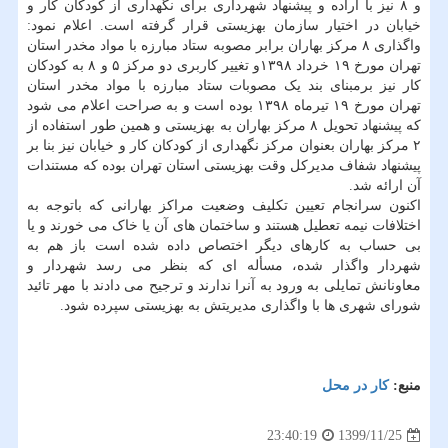
و ۸ نیز با اراده و پیشنهاد شهرداری برای نگهداری از کودکان کار و
خیابان در اختیار سازمان بهزیستی قرار گرفته است. اعلام نمود:
واگذاری ۸ مرکز بهاران برابر مصوبه ستاد مبارزه با مواد مخدر استان
تهران مورخ ۱۹ خرداد ۱۳۹۸و تغییر کاربری دو مرکز ۵ و ۸ به کودکان
کار نیز برمبنای بند یک مصوبات ستاد مبارزه با مواد مخدر استان
تهران مورخ ۱۹ تیرماه ۱۳۹۸ بوده است و به صراحت اعلام می شود
که پیشنهاد تحویل ۸ مرکز بهاران به بهزیستی و همین طور استفاده از
۲ مرکز بهاران بعنوان مرکز نگهداری از کودکان کار و خیابان نیز بنا بر
پیشنهاد شفاف مدیرکل وقت بهزیستی استان تهران بوده که مستندات
آن ارائه شد.
اکنون سرانجام تعیین تکلیف وضعیت مراکز بهارانی که باتوجه به
اختلافات نیمه تعطیل هستند و ساختمان های آن یا خاک می خورند و یا
بی حساب به کارهای دیگر اختصاص داده شده است باز هم به
شهردار واگذار شده، مسأله ای که بنظر می رسد شهردار و
معاونانش تمایلی به ورود به آنرا ندارند و ترجیح می دادند با مهر تائید
شورای شهری ها با واگذاری مدیریتش به بهزیستی سپرده شود.
منبع:
كار در محل
1399/11/25
23:40:19