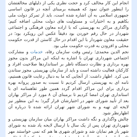
انجام این کار مخالف کرد و حجت نظری یکی از دلیلهای مخالفتشان
را اینطور عنوان نمود که همیشه برمبنای آنچه در قانون اساسی
جمهوری اسلامی به آن اشاره شده است، باید از تمرکز دولت ملی
بکاهیم و به اختیارات و مسئولیت های دولت محلی اضافه کنیم؛
واگذاری مراکز به بهزیستی که با اراده معاون فرهنگی و اجتماعی
شهردار در حال رقم خوردن بود دقیقاً عکس این رویکرد بود؛ در
حقیقت معاون شهردار با این اقدام در حال کاستن از قدرت حکومت
محلی و افزودن به قدرت حکومت ملی بود.
نجم الدین محمدی؛ رئیس وقت سازمان رفاه،
خدمات
و مشارکت
اجتماعی شهرداری تهران با اشاره به اینکه این مراکز بدون مجوز
بهره برداری و نظارت دستگاه ناظر بر استانداردها صلاحیت افراد و
کارکنان فعالیت داشته است و باید از سازمان بهزیستی مجوز ستاندن
می کرد. اظهار داشت: از آنجایی که ما به دنبال رعایت قانون هستیم،
نامه ای به بهزیستی ارسال کردیم تا نسبت به صدور پروانه بهره
برداری برای این مراکز اقدام گردد همین طور تفاهمنامه ای با
استانداری تهران امضا کردیم تا برمبنای آن ۸ مورد از مراکز بهاران
بعد از تأیید شورای شهر در اختیارشان قرار گیرد؛ به این منظور نیز
لایحه ای تهیه و به شورای شهر تهران ارائه شده تا درباره آن
اظهارنظر شود.
چالش واگذاری و نگه داشت مراکز بهاران میان سازمان بهزیستی و
شهرداری تهران پس از یک سال با ارسال لایحه یاد شده به شورای
شهر باز هم نمایان شد و شورای شهری ها هم که نمی خواستند مهر