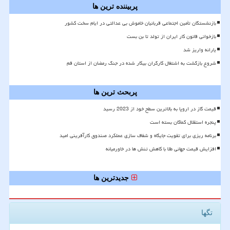
پربیننده ترین ها
بازنشستگان تأمین اجتماعی قربانیان خاموش بی عدالتی در ایام سخت کشور
بازخوانی قانون کار ایران از تولد تا بن بست
یارانه واریز شد
شروع بازگشت به اشتغال کارگران بیکار شده در جنگ رمضان از استان قم
پربحث ترین ها
قیمت گاز در اروپا به بالاترین سطح خود از 2023 رسید
پنجره استقلال کماکان بسته است
برنامه ریزی برای تقویت جایگاه و شفاف سازی عملکرد صندوق کارآفرینی امید
افزایش قیمت جهانی طلا با کاهش تنش ها در خاورمیانه
جدیدترین ها
تگها