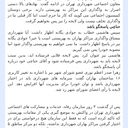
معاون اجتماعی شهرداری تهران در ادامه گفت: نهادهای بالا دستی
اصرار به واگذاری این مراکز به بهزیستی دارند. برخی دوستان
کمیسیون اجتماعی می گویند که کار ما جرم است اما کار قبلی ما در
واگذاری تخلف نیست ولی لایحه را نیز پس نخواهیم گرفت.
حناچی پاسخگو باشد
سپس هاشمی خطاب به جوادی یگانه اظهار داشت: آیا شهرداری
مشتاق واگذاری مراکز بهاران به بهزیستی است یا خیر؟ جوادی یگانه
نیز در پاسخ اظهار داشت: ما نمی خواهیم به بهزیستی واگذار شود اما
مصوبه خودرا پس نمی گیریم.
هاشمی نیز عنوان کرد: پس لایحه قلابی فرستاده اید، بدین سبب
لایحه باید به شهرداری پس فرستاده شود و آقای حناچی خود درباره
آن پاسخگو باشد.
زهرا صدر اعظم نوری عضو شورای شهر نیز با اشاره به تغییر کاربری
۱۶ ساختمان بهاران گفت: سرمایه های شهرداری باید در اختیار
شهرداری باشد و توان خودرا برای مدیریت آنها افزایش دهد. این
لایحه با رأی اعضای شورای شهر رد شد.
پس از گذشت ۳ روز سازمان رفاه، خدمات و مشارکت های اجتماعی
شهرداری تهران در واکنش به موضع گیری یکی از مقامات بهزیستی
که تاکید کرده است که نه فقط این سازمان هیچ درخواستی برای در
اختیار گرفتن مراکز بهاران شهرداری نداشته، بلکه دو مرکز مناطق ۵