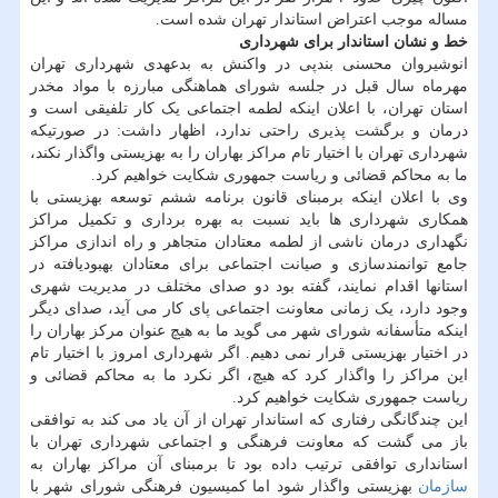
مساله موجب اعتراض استاندار تهران شده است.
خط و نشان استاندار برای شهرداری
انوشیروان محسنی بندپی در واکنش به بدعهدی شهرداری تهران
مهرماه سال قبل در جلسه شورای هماهنگی مبارزه با مواد مخدر
استان تهران، با اعلان اینکه لطمه اجتماعی یک کار تلفیقی است و
درمان و برگشت پذیری راحتی ندارد، اظهار داشت: در صورتیکه
شهرداری تهران با اختیار تام مراکز بهاران را به بهزیستی واگذار نکند،
ما به محاکم قضائی و ریاست جمهوری شکایت خواهیم کرد.
وی با اعلان اینکه برمبنای قانون برنامه ششم توسعه بهزیستی با
همکاری شهرداری ها باید نسبت به بهره برداری و تکمیل مراکز
نگهداری درمان ناشی از لطمه معتادان متجاهر و راه اندازی مراکز
جامع توانمندسازی و صیانت اجتماعی برای معتادان بهبودیافته در
استانها اقدام نمایند، گفته بود دو صدای مختلف در مدیریت شهری
وجود دارد، یک زمانی معاونت اجتماعی پای کار می آید، صدای دیگر
اینکه متأسفانه شورای شهر می گوید ما به هیچ عنوان مرکز بهاران را
در اختیار بهزیستی قرار نمی دهیم. اگر شهرداری امروز با اختیار تام
این مراکز را واگذار کرد که هیچ، اگر نکرد ما به محاکم قضائی و
ریاست جمهوری شکایت خواهیم کرد.
این چندگانگی رفتاری که استاندار تهران از آن یاد می کند به توافقی
باز می گشت که معاونت فرهنگی و اجتماعی شهرداری تهران با
استانداری توافقی ترتیب داده بود تا برمبنای آن مراکز بهاران به
سازمان
بهزیستی واگذار شود اما کمیسیون فرهنگی شورای شهر با