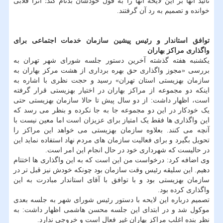
تائید آنها بر این لایحه آنها را به قول خودشان بدنام کند؛ آنرا قلابی
خوانده و تصمیم به رد آن گرفتند.
توافق استاندار و رئیس پیشین سازمان خدمات اجتماعی برای
واگذاری مراکز بهاران
یکشنبه هفته گذشته آخرین دستور جلسه شورای شهر تهران به
بررسی «مجوز واگذاری حق بهره برداری از هشت مرکز بهاران به
سازمان بهزیستی استان تهران» رسید و حجت نظری با اشاره به
اینکه دو مجموعه از مراکز بهاران در اختیار بهزیستی قرار گرفته
است، اظهار داشت: از دو سال پیش تا حالا سازمان بهزیستی حتی
یک خودکار در این دو مجموعه جا به جا نکرده و بنظر می رسد که
این واگذاری ها فقط یک امتیاز برای عزیزان است اما معین نیست با
آنچه می کنند. بعلاوه سازمان بهزیستی می خواهد این مراکز را
تحویل بگیرد و برای فعالیت سازمان های مردم نهاد استفاده نماید این
در حالیست که شهرداری خود در حال انجام این امر است.
وی اضافه کرد: درخواست من این است که به این واگذاری ها اختتام
دهیم. این سلیقه رئیس وقت سازمان بود چونکه خودش نیز قبل تر در
سازمان بهزیستی بود و با توافق با آقای استاندار مبادرت به این
واگذاری کرده بود.
تصمیم درباره این لایحه با دستور رئیس شورای شهر به جلسه بعدی
موکول شد و در ابتدای این جلسه محسن هاشمی اظهار داشت: به
نظر بنده اغلب مراکز بهاران غیر فعال است و خروجی ندارد.