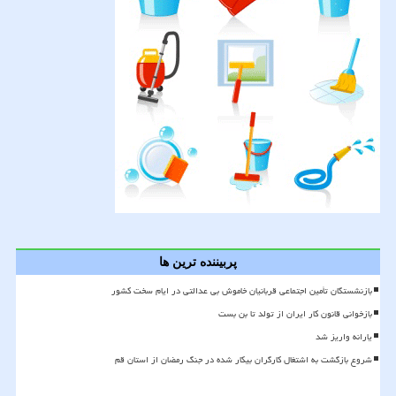
پربیننده ترین ها
بازنشستگان تأمین اجتماعی قربانیان خاموش بی عدالتی در ایام سخت کشور
بازخوانی قانون کار ایران از تولد تا بن بست
یارانه واریز شد
شروع بازگشت به اشتغال کارگران بیکار شده در جنگ رمضان از استان قم