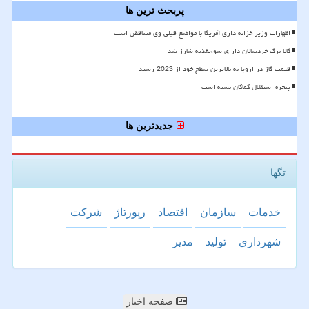
پربحث ترین ها
اظهارات وزیر خزانه داری آمریکا با مواضع قبلی وی متناقض است
کالا برگ خردسالان دارای سوءتغذیه شارژ شد
قیمت گاز در اروپا به بالاترین سطح خود از 2023 رسید
پنجره استقلال کماکان بسته است
جدیدترین ها
تگها
خدمات
سازمان
اقتصاد
رپورتاژ
شركت
شهرداری
تولید
مدیر
صفحه اخبار