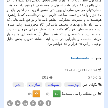
ماهه اول سال، بالغ بر ۱۳ هزار واحد تابحال تحویل داده شده و تا آخر
سال بالغ بر ۱۶ هزار واحد تحویل جامعه هدف خواهیم داد. معاونت
مشارکتهای مردمی سازمان بهزیستی کشور افزود: هم اکنون بالغ بر
۳۵ هزار واحد در دست ساخت داریم. این درحالیست که با راهبری
هوشمندانه و مدیریت مشارکتی تفاهم نامه ها و توافق نامه هایی که
با سازمان ها و نهادهای مختلف مانند قرارگاه محرومیت زدایی سپاه،
بسیج مستضعفان، قرارگاه خاتم الانبیا، ستاد اجرایی فرمان حضرت
امام و بنیاد مستضعفان بسته شده، سال آینده همه این ها به بار
خواهد نشست و بنابراین در سال آینده شاهد تحویل بخش قابل
توجهی از این ۳۵ هزار واحد خواهیم بود.
منبع:
kardarmahal.ir
1399/11/24
23:24:45
1312
5
/
0.0
تگهای خبر:
بهزیستی
,
تسهیلات
,
سازمان
,
مدیر
این مطلب را می پسندید؟
(0)
(0)
X