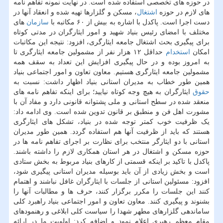
در حوزه های تخصصی استفاده شده است. در نهایت نمونه تفاهم نامه
های لازم در حوزه
اشتغال
، مسکن و گلزارها تهیه شده و انعقاد آنها در
دست اجرا است. پاکدل با اشاره به بیش از ۶۰ مکاتبه با
سازمان
های
مختلف با امضای رئیس بنیاد شهید و امور ایثارگران در مدتی کوتاه
برای پیگیری بحث اشتغال جامعه ایثارگری، افزود: نتیجه این مکاتبات
امکان
استخدام
حداقل ۱۲ هزار نفر از مشمولین جامعه ایثارگری تا
به امروز بوده و در حال پیگیری افزایش این تعداد به سقف همه
مشمولین جامعه ایثارگری هستیم. معاون تعاون و امور اجتماعی بنیاد
همین طور خطاب به مدیران استانی بنیاد اظهار داشت: نسبت به
حقوق
ایثارگران به هیچ وجه کوتاه نیایید؛ برای اینکه تفاهم نامه های
منعقد شده در سطح استانی و ملی پشتوانه قانونی دارد و مفاد آن با
مشورت اهل فن و منطبق بر قانون تدوین شده است. وی ادامه داد:
یک ظرفیت خوب کمتر توجه شده در بنیاد، تشکل های ایثارگری
هستند که باید از ظرفیت آنها هم استفاده گردد. همین طور مدیران
استانی با دو ایثارگر منتخب برای نظارت بر اجرای تفاهم نامه ها در
حوزه مسکن و اشتغال در هر استان همکاری لازم را داشته باشند.
پاکدل با تاکید بر اینکه قسمتی از کارهای بنیاد مربوط به بخش ستادی
است و بخش زیادی از آن باید بوسیله مدیران استانی پیگیری شود،
افزود: مسئولین استانی از جلسات با ایثارگران غافل نباشند و اهتمام
کنند این جلسات را مکرر برگزار کنند، حرف ها و مطالبات آنها را
بشنوند و پیگیری کنند. معاون تعاون و امور اجتماعی بنیاد راهبرد کلی
ساماندهی گلزارهای مطهر شهدا را سیاست کلی ابلاغی و رهنمودهای
مقام معظم رهبری اعلام نمود و اضافه کرد: اولویت ما در ارائه