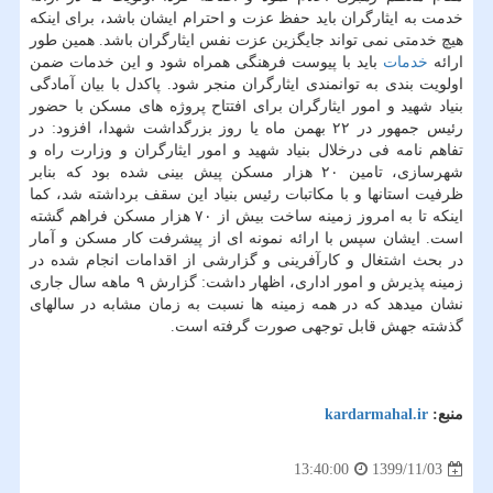
خدمت به ایثارگران باید حفظ عزت و احترام ایشان باشد، برای اینکه
هیچ خدمتی نمی تواند جایگزین عزت نفس ایثارگران باشد. همین طور
ارائه
خدمات
باید با پیوست فرهنگی همراه شود و این خدمات ضمن
اولویت بندی به توانمندی ایثارگران منجر شود. پاکدل با بیان آمادگی
بنیاد شهید و امور ایثارگران برای افتتاح پروژه های مسکن با حضور
رئیس جمهور در ۲۲ بهمن ماه یا روز بزرگداشت شهدا، افزود: در
تفاهم نامه فی درخلال بنیاد شهید و امور ایثارگران و وزارت راه و
شهرسازی، تامین ۲۰ هزار مسکن پیش بینی شده بود که بنابر
ظرفیت استانها و با مکاتبات رئیس بنیاد این سقف برداشته شد، کما
اینکه تا به امروز زمینه ساخت بیش از ۷۰ هزار مسکن فراهم گشته
است. ایشان سپس با ارائه نمونه ای از پیشرفت کار مسکن و آمار
در بحث اشتغال و کارآفرینی و گزارشی از اقدامات انجام شده در
زمینه پذیرش و امور اداری، اظهار داشت: گزارش ۹ ماهه سال جاری
نشان میدهد که در همه زمینه ها نسبت به زمان مشابه در سالهای
گذشته جهش قابل توجهی صورت گرفته است.
منبع:
kardarmahal.ir
1399/11/03
13:40:00