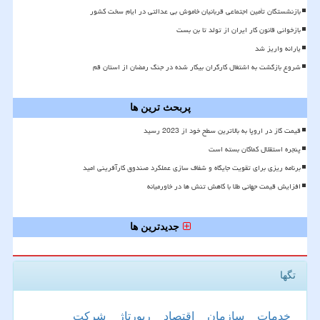
بازنشستگان تأمین اجتماعی قربانیان خاموش بی عدالتی در ایام سخت کشور
بازخوانی قانون کار ایران از تولد تا بن بست
یارانه واریز شد
شروع بازگشت به اشتغال کارگران بیکار شده در جنگ رمضان از استان قم
پربحث ترین ها
قیمت گاز در اروپا به بالاترین سطح خود از 2023 رسید
پنجره استقلال کماکان بسته است
برنامه ریزی برای تقویت جایگاه و شفاف سازی عملکرد صندوق کارآفرینی امید
افزایش قیمت جهانی طلا با کاهش تنش ها در خاورمیانه
جدیدترین ها
تگها
خدمات
سازمان
اقتصاد
رپورتاژ
شركت