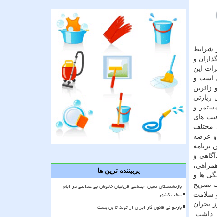
ر شرایط
ذاران و
رات این
ج است و
 زائرین
زیارتی
مستمر و
فیت های
 مختلف
 و عرضه
 برنامه
آگاهی و
همراهی،
پربیننده ترین ها
گی ها و
ت تصریح
بازنشستگان تأمین اجتماعی قربانیان خاموش بی عدالتی در ایام
سخت کشور
و سلامت
ز بحران
بازخوانی قانون کار ایران از تولد تا بن بست
ر داشت: