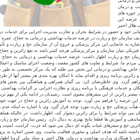
ی و درمانی
ت و درمان
ر حوزه های
 عرضه این
 هلال احمر
مانی خود و حضور در شرایط بحران و تجارب مدیریت اجرایی برای خدمات د
ایف سازمان حج و زیارت در عرضه خدمات بهداشتی و درمانی به حجاج، عمره گ
اشاره به جابجایی این مرکز پزشکی و خروج آن از سازمان حج و زیارت و تأثی
 فیزیکی میان سازمان و مرکز پزشکی هرچه کمتر باشد به نفع زائرین و حجا
زمان حج و زیارت اظهار داشت: عرضه خدمات بهداشتی و درمانی به حجاج و
مردم ما، شرایط و تفاوت های کشور مقصد، وضعیت اجرای مناسک و اعمال 
ات خاص بهداشتی و درمانی این بخش می طلبد که یک مرکز تخصصی به طور 
ائرین برنامه ریزی و اقدام نماید تا امکان بهره مندی هر بیشتر آنها از ظر
راهم گردد. وی خاطرنشان کرد: بی گمان همراهی و هماهنگی بین بخش های
کان و خدمات فرهنگی با برنامه ریزی و نظارت اجرایی بر الزامات بهداشتی
یشتر زائرین از این سفرهای معنوی است. رشیدیان در ادامه یکی از مهم ترین
ر این عرصه را فراهم می آورد، توجه به آموزش زائرین و حجاج در جهت خود
هیأت پزشکی حج و زیارت مورد توجه قرار گیرد. وی با اشاره به اینکه عدم 
ن می تواند شرایط را برای زائرین دشوار کند، اظهار داشت: در حالیکه هماهن
ندهی و آموزش ها قطعا نتایج بهتری به دنبال دارد. رئیس سازمان حج و زیار
 زائرین حج و سفرهای عتبات بگونه ای دنبال می شود که عزت، کرامت، امنیت 
راه داشته باشد که هدف اصلی و محوری فعالیت ماست. وی ضمن اشاره به برو
اشتی با همکاری وزارت بهداشت و درمان، هلال احمر و ستاد ملی کرونا اظها