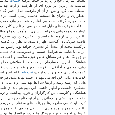
داشت: سازمان حج و زیارت در جهت عرضه
خدمات
بهداشت
مناسب به زائرین در دوره ای از ظرفیت وزارت بهداش
استفاده می کرد و پس از آن از ظرفیت هلال احمر که د
اضطراری و بحران ها همیشه خدمت رسان است برای
خدمات بهره گرفته است. وی اظهار داشت: در واقع جمعیت
به علت ظرفیت های قابل توجه مردمی در تأمین کادر در
کوتاه مدت همخوانی و قرابت بیشتری با مأموریت ها و وظ
زائرین ایرانی از مبدا تا مقصد و بالعکس دارد. وی ضمن 
فاصله فیزیکی در گذشته اظهار داشت: به نظر این فاصله
بازگشت مجدد آن منشأ اثر بیشتری خواهد بود. رئیس سا
ایرانی با عنایت به شرایط جسمی و خصوصیت های جسمی 
در زیارتگاه ها و هم مسائل خاص حوزه سلامت و احتمال
هماهنگ با اجراییات سازمان در جهت حفظ سلامتی حجاج و ز
دینی، معنوی و اخلاقی از فرصت حج و عمره و زیارت ف
خدمات اجرایی حج و زیارت از بدو
ثبت نام
تا اعزام و اس
خدمات درمانی خود اقدامی مهم در جهت بهره مندی هر چه ب
هایی که زمینه رشد و ارتقا شرایط بهداشتی و درمانی د
پیشگیری دانست و اظهار داشت: این مهم هم باید از جانب 
هماهنگی و کارتیمی بین کارگزاران و حوزه بهداشت و درما
ملاحظات بهداشتی و درمانی پس از ثبت نام در زمان سازما
کرد: باید تمامی سازوکارها و برنامه های مدنظر در حوزه
زائرین به همراه بهره مندی از زیارتی معنوی را به هم
کرونا در ادامه به تهیه پروتکل ها و دستورالعمل ها بهد