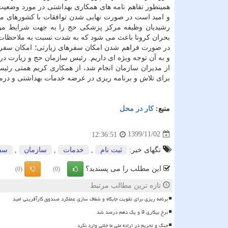
همینطور تفاهم نامه های همکاری بهداشتی در مورد وضعیت
و امید است در صورت نهایی شدن توافقات با کشورهای مق
رشیدیان وظیفه مرکز پزشکی حج را به جهت شرایط موجو
بحران کرونا باعث می شود که به شدت نسبت به ملاحظات 
در صورت فراهم شدن امکان سفرهای زیارتی؛ امکان سفری ک
و به آن توجه ویژه ای داریم. رئیس سازمان حج و زیارت د
از مدیران سازمان انجام شد، از همکاری کریم همتی ر
برای تلاش و برنامه ریزی در عرضه خدمات بهداشتی و درمان
منبع:
كار در محل
1399/11/02
12:36:51
تگهای خبر:
ثبت نام
,
خدمات
,
سازمان
,
سف
این مطلب را می پسندید؟
(0)
(0)
تازه ترین مطالب مرتبط
برنامه ریزی برای تقویت جایگاه و شفاف سازی عملکرد صندوق کارآفرینی امید
نرخ بیکاری 9 و یک دهم درصد شد
جنگ و تحریم در اراده ملی ما خللی وارد نکرد