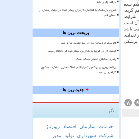
یارانه واریز شد
ظیم شده
شروع بازگشت به اشتغال کارگران بیکار شده در جنگ رمضان از
م گردد.
استان قم
 شرایط
 آن است
می باشد
پربحث ترین ها
 تعدادی
 پزشکی
کالا برگ خردسالان دارای سوءتغذیه شارژ شد
قیمت گاز در اروپا به بالاترین سطح خود از 2023 رسید
پنجره استقلال کماکان بسته است
برنامه ریزی برای تقویت جایگاه و شفاف سازی عملکرد صندوق
کارآفرینی امید
جدیدترین ها
تگها
خدمات
سازمان
اقتصاد
رپورتاژ
شركت
شهرداری
تولید
مدیر