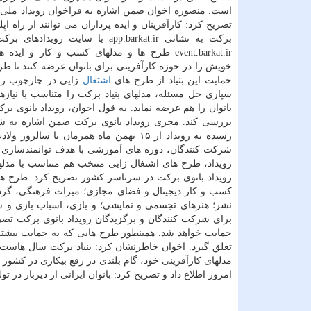
است. منصوره اخوان ضمن اشاره به فراخوان رویداد ملی 
تصریح کرد: کارآفرینان و ایده پردازان می توانند از راه اپ
برکت به نشانی app.barkat.ir یا سایت رویدا
event.barkat.ir طرح ها و مدلهای کسب و کار و ای
خویش را در حوزه کارآفرینی برای بانوان عرضه کنند تا طر
حمایت این بنیاد از طرح های
اشتغال
زایی در چارچوب روید
سپاری حل مسئله، مدلهای بنیاد برکت را متناسب با نیازه
بانوان را هم عرضه نماید. به قول اخوان، رویداد بانوی 
بررسی کند. مجری رویداد بانوی برکت ضمن اشاره به 
رسیده به رویداد از ۱۵ بهمن ماه همزما
شرکت کنندگان، دوره های آموزشی با هدف توانمندسازی برگ
رویداد، طرح های اشتغال زایی منتخب هم متناسب با مدله
رویداد بانوی برکت در سرتاسر کشور تصریح کرد: طرح ها 
کسب و کار دیجیتال و فضای مجازی؛ میراث فرهنگی، گردش
نشر؛ هنرهای تجسمی و نمایشی؛ و بازی، اسباب بازی و سر
برای شرکت کنندگان و برگزیدگان رویداد بانوی برکت تصر
حمایت خواهد شد. همینطور طرح هایی که به حمایت بیشتری 
تعلق گیرد. اخوان خاطرنشان کرد: بنیاد برکت سال هاست 
امروز اطلاع داد و تصریح کرد: بانوان ایرانی از دیرباز در 