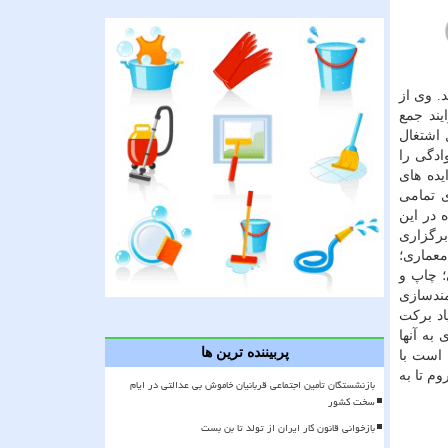
. وی از
یند جمع
 اشتغال
ادگی را
 ایده های
ای تمامی
 در این
برگزاری
معماری؛
؛ چاپ و
مندسازی
اد برکت
به آنها
پربیننده ترین ها
 است با
مناطق محروم تا به
بازنشستگان تأمین اجتماعی قربانیان خاموش بی عدالتی در ایام
سخت کشور
بازخوانی قانون کار ایران از تولد تا بن بست