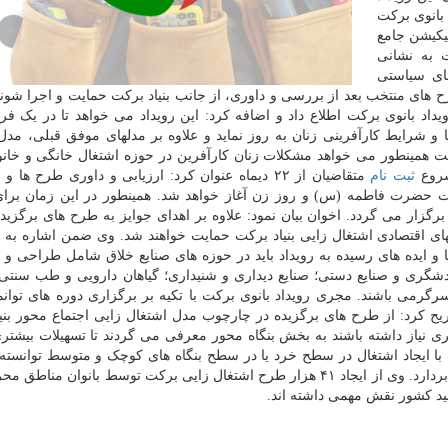
بانوی برکت
لیکیشن جامع
دهای برکت به نشانی
ده های سیاستی
ح های منتخب بعد از بررسی و داوری، از جانب بنیاد برکت حمایت و اجرا شوند
اد بانوی برکت اطلاع داد و اضافه کرد: این رویداد می خواهد تا در یک فرا
ا و شرایط کارآفرینی زنان به روز نماید و علاوه بر مدلهای موفق قبلی، مدل
برکت همینطور می خواهد مشکلات زنان کارآفرین در حوزه اشتغال خانگی و خانو
شروع
ثبت نام
متقاضیان از ۲۲ دیماه عنوان کرد: ارزیابی و داوری طرح ها و
ن با سالروز ولادت حضرت فاطمه (س) و روز زن آغاز خواهد شد. همینطور در این زمان بر
زار می گردد. اخوان بیان نمود: علاوه بر اهدای جوایز به طرح های برگزیده
ای اقتصادی اشتغال زایی بنیاد برکت حمایت خواهند شد. وی ضمن اشاره به 
و ایده های رسیده به رویداد باید در حوزه های صنایع خلاق شامل طراحی و 
گری و صنایع دستی؛ صنایع دیداری و شنیداری؛ گیاهان دارویی و طب سنتی
گرمی باشند. مجری رویداد بانوی برکت با تکیه بر برگزاری دوره های توان
یح کرد: از طرح های برگزیده در چارچوب مدل اشتغال زایی اجتماع محور بنی
نیاز داشته باشند به بخش بنگاه محور معرفی می گردند تا تسهیلات بیشتری 
با ایجاد اشتغال در سطح خرد یا در سطح بنگاه های کوچک و متوسط توانسته
مدلهای کارآفرینی خود، گام بلندی در رفع بیکاری در کشور بردارد. وی از ایجاد ۴۱ هزار طرح اشتغال زایی برکت توسط بانوان 
تولید کشور نقش مهمی داشته اند.