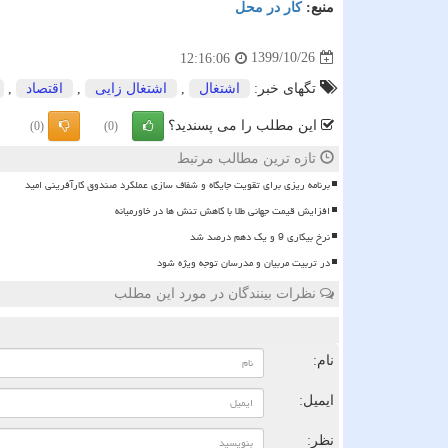
منبع:
كار در محل
1399/10/26
12:16:06
تگهای خبر:
اشتغال
,
اشتغال زایی
,
اقتصاد
,
این مطلب را می پسندید؟
(0)
(0)
تازه ترین مطالب مرتبط
برنامه ریزی برای تقویت جایگاه و شفاف سازی عملکرد صندوق کارآفرینی امید
افزایش قیمت جهانی طلا با کاهش تنش ها در خاورمیانه
نرخ بیکاری 9 و یک دهم درصد شد
در تربیت مربیان و مدرسان توجه ویژه شود
نظرات بینندگان در مورد این مطلب
ن
نام:
ایمیل:
نظر: