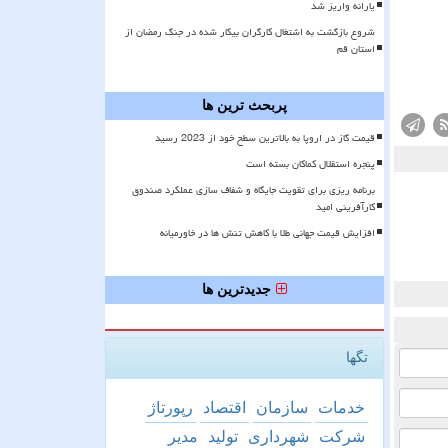
یارانه واریز شد
شروع بازگشت به اشتغال کارگران بیکار شده در جنگ رمضان از
استان قم
پربحث ترین ها
قیمت گاز در اروپا به بالاترین سطح خود از 2023 رسید
پنجره استقلال کماکان بسته است
برنامه ریزی برای تقویت جایگاه و شفاف سازی عملکرد صندوق
کارآفرینی امید
افزایش قیمت جهانی طلا با کاهش تنش ها در خاورمیانه
جدیدترین ها
تگها
خدمات
سازمان
اقتصاد
رپورتاژ
شركت
شهرداری
تولید
مدیر