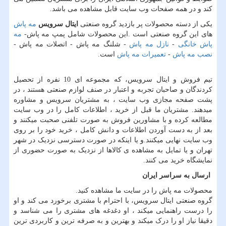
کند و در همه صفحات وب سایت قابل مشاهده می باشد.
یکی از دسته محصولات پر بازدید گروه صنعتی
ایتال سرویس
مه پاش
های این گروه صنعتی است .این محصولات شامل پمپ مه پاش-
مه
پاش خانگی
-
نازل مه پاش
- شلنگ مه پاش - اتصلات مه پاش -
نصب مه پاش
-
تعمیرات مه پاش
است.
تیم فروش و ایتال سرویس، که مجموعه ای 10 نفره از تحصیل
کردندگان و صاحبان تجربه و اعتبار در صنف لوازم صنعتی هستند ، در
پشت صفحه مجازی وب سایت ، به مشتریان سرویس و مشاوره
میدهند. مشتریان ما قبل از خرید ، اطلاعات کامل را در وب سایت
مطالعه کرده و با مشاورین فروش به صورت تلفنی صحبت میکنند و
بعد از به دست آوردن اطلاعات و دانش کامل ، خرید خود را بر روی
وب سایت نهایی میکنند.و یا اینکه در صورت دسترسی نزدیک در شهر
تهران و یا تمایل به مشاهده ی کالاها از نزدیک به صورت حضوری از
نمایشگاه خرید می کنند.
ارسال به سراسر ایران
محصولات مه پاش را در سایت ما مشاهده کنید.
گروه صنعتی ایتال سرویس، با احترام با مشتری برخورد می کند و او
را درست راهنمایی میکند ، او دغدغه های مشتری را می شناسد و
دقیقا نیاز او را درک میکند و بهترین و به صرفه ترین و کاربردی ترین