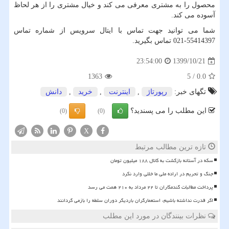
محصول را به مشتری معرفی می کند و خیال مشتری را از هر لحاظ
آسوده می کند.
شما می توانید جهت تماس با ایتال سرویس از شماره تماس
55414397-021 تماس بگیرید.
1399/10/21
23:54:00
1363
5
/
0.0
تگهای خبر:
رپورتاژ
,
اینترنت
,
خرید
,
دانش
این مطلب را می پسندید؟
(0)
(0)
X
تازه ترین مطالب مرتبط
سکه در آستانه بازگشت به کانال ۱۸۸ میلیون تومان
جنگ و تحریم در اراده ملی ما خللی وارد نکرد
پرداخت مطالبات گندمکاران تا ۲۲ مرداد به ۲۱۰ همت می رسد
اگر قدرت نداشته باشیم، استعمارگران باردیگر دوران سلطه را بازمی گردانند
نظرات بینندگان در مورد این مطلب