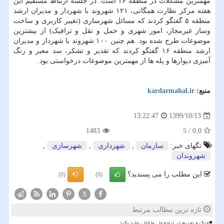
مهمترین مشکلات در منطقه ۱۶ است. در جلسه ارتباط مستقیم این
هفته مرکز نظارت همگانی، ۱۲۱ شهروند با شهردار و مدیران ارشد
منطقه ۵ گفتگو کردند که مسائل شهرسازی (تغییر کاربری و ساخت
وساز غیرمجاز، امور شهری و حمل و نقل و ترافیک) از بیشترین
موضوعات طرح شده بود. هم چنین ۱۰۰ شهروند با شهردار و مدیران
ارشد منطقه ۱۶ گفتگو کردند که تقدیر و تشکر، سد معبر و رنگ
آمیزی دیوارها و پله ها از مهمترین موضوعات درخواستی بود.
منبع:
kardarmahal.ir
1399/10/13
13:22:47
1483
5
/
0.0
تگهای خبر:
سازمان
,
شهرداری
,
شهرسازی
,
شهروندان
این مطلب را می پسندید؟
(0)
(0)
X
تازه ترین مطالب مرتبط
جنگ و تحریم در اراده ملی ما خللی وارد نکرد