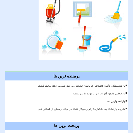
پربیننده ترین ها
بازنشستگان تأمین اجتماعی قربانیان خاموش بی عدالتی در ایام سخت کشور
بازخوانی قانون کار ایران از تولد تا بن بست
یارانه واریز شد
شروع بازگشت به اشتغال کارگران بیکار شده در جنگ رمضان از استان قم
پربحث ترین ها