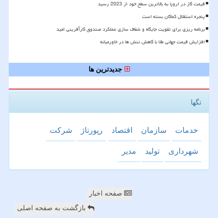
قیمت گاز در اروپا به بالاترین سطح خود از 2023 رسید
پنجره استقلال کماکان بسته است
برنامه ریزی برای تقویت جایگاه و شفاف سازی عملکرد صندوق کارآفرینی امید
افزایش قیمت جهانی طلا با کاهش تنش ها در خاورمیانه
جدیدترین ها
تگها
خدمات
سازمان
اقتصاد
رپورتاژ
شركت
شهرداری
تولید
مدیر
صفحه اخبار
بازگشت به صفحه اصلی