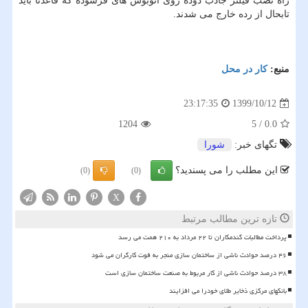
راه نصب فیلتر جاذب دوده روی اتوبوس های فرسوده که قاعدتاً باید
تابحال از رده خارج می شدند.
منبع:
كار در محل
1399/10/12
23:17:35
1204
5
/
0.0
تگهای خبر:
شورا
این مطلب را می پسندید؟
(0)
(0)
X
تازه ترین مطالب مرتبط
پرداخت مطالبات گندمکاران تا ۲۲ مرداد به ۲۱۰ همت می رسد
۴۶ درصد حوادث ناشی از ساختمان سازی منجر به فوت کارگران می شود
۳۸ درصد حوادث ناشی از کار مربوط به صنعت ساختمان سازی است
بانکهای مرکزی ذخایر طلای خودرا می افزایند